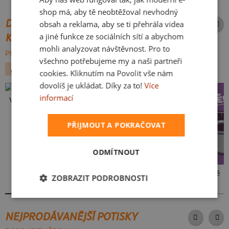
SLOVAK
shop má, aby tě neobtěžoval nevhodný
DALŠÍ POTISKY ZE STEJNÉ
obsah a reklama, aby se ti přehrála videa
a jiné funkce ze sociálních sítí a abychom
KATEGORIE
mohli analyzovat návštěvnost. Pro to
PROCHÁZET VŠE:
všechno potřebujeme my a naši partneři
JÍDLO
VÁNOCE
cookies. Kliknutím na Povolit vše nám
dovolíš je ukládat. Díky za to!
Více
informací
Vlastní potisk
PŘIJMOUT A POKRAČOVAT
ODMÍTNOUT
V pressu
Ve formě
ZOBRAZIT PODROBNOSTI
NEJPRODÁVANĚJŠÍ POTISKY