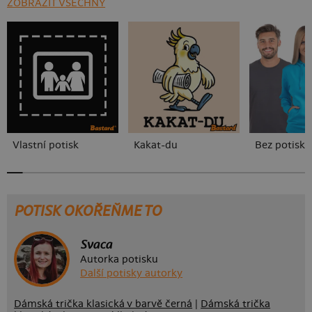
ZOBRAZIT VŠECHNY
Vlastní potisk
Kakat-du
Bez potisku
POTISK OKOŘEŇME TO
Svaca
Autorka potisku
Další potisky autorky
Dámská trička klasická v barvě černá
|
Dámská trička