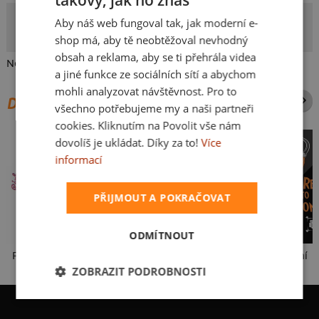
CZECH
Yenny
Aby náš web fungoval tak, jak moderní e-
SLOVAK
Autorka potisku
shop má, aby tě neobtěžoval nevhodný
obsah a reklama, aby se ti přehrála videa
Nejraději si hraji na pískovišti, tedy v sandboxu.
a jiné funkce ze sociálních sítí a abychom
mohli analyzovat návštěvnost. Pro to
DALŠÍ POTISKY ZE STEJNÉ KATEGORIE
všechno potřebujeme my a naši partneři
cookies. Kliknutím na Povolit vše nám
dovolíš je ukládat. Díky za to!
Více
informací
PŘIJMOUT A POKRAČOVAT
ODMÍTNOUT
Fušál
Cimrman: Debil, blbeček
USB připojení
ZOBRAZIT PODROBNOSTI