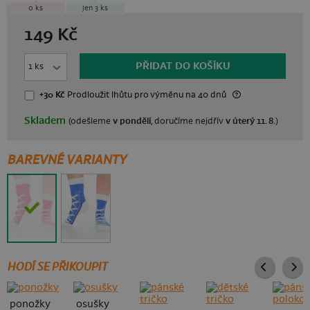
0 ks
jen 3 ks
149 Kč
PŘIDAT DO KOŠÍKU
+30 Kč
Prodloužit lhůtu
pro výměnu na 40 dnů
Skladem
(odešleme
v pondělí
, doručíme nejdřív
v úterý 11. 8.
)
BAREVNÉ VARIANTY
HODÍ SE PŘIKOUPIT
ponožky
osušky