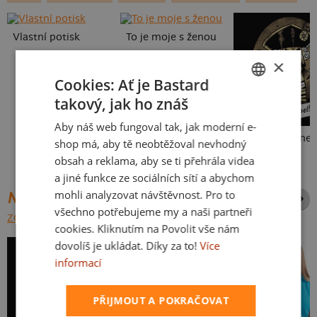
Vlastní potisk
To je moje s ženou
×
Cookies: Ať je Bastard
takový, jak ho znáš
CZECH
Aby náš web fungoval tak, jak moderní e-
SLOVAK
shop má, aby tě neobtěžoval nevhodný
obsah a reklama, aby se ti přehrála videa
a jiné funkce ze sociálních sítí a abychom
mohli analyzovat návštěvnost. Pro to
NEJPRODÁVANĚJŠÍ POTISKY
všechno potřebujeme my a naši partneři
ZOBRAZIT VŠECHNY
cookies. Kliknutím na Povolit vše nám
dovolíš je ukládat. Díky za to!
Více
informací
PŘIJMOUT A POKRAČOVAT