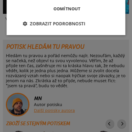
ODMÍTNOUT
Vlastní potisk
Kakat-du
Bez potisku
ZOBRAZIT PODROBNOSTI
POTISK HLEDÁM TU PRAVOU
Hledám tu pravou a pořád nemůžu najít. Nezoufám, každý
se načeká, než objeví tu svou vyvolenou. Věřím, že až
přijde ten čas, zašněruje mi ta kráska hlavu tak, že nebudu
vědět, kolik je jedna plus jedna. Můžeme si zvolit docela
rozvázaný vztah nebo si naopak hýčkat svoje závazky, je to
jenom na nás. Zkrátka až to přijde, nebude muset říct:
"jsem ta pravá", budu to vědět.
MN
Autor potisku
Další potisky autora
ZBOŽÍ SE STEJNÝM POTISKEM