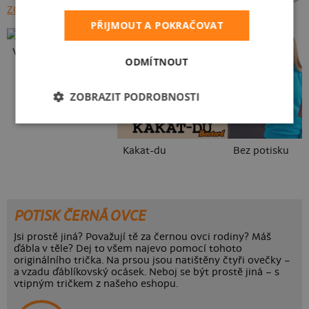
ZOBRAZIT VŠECHNY
PŘIJMOUT A POKRAČOVAT
Vlastní potisk
ODMÍTNOUT
ZOBRAZIT PODROBNOSTI
Kakat-du
Bez potisku
POTISK ČERNÁ OVCE
Jsi prostě jiná? Považují tě za černou ovci rodiny? Máš
ďábla v těle? Dej to všem najevo pomocí tohoto
originálního trička. Na prsou jsou natištěny čtyři ovečky –
a vzadu ďáblíkovský ocásek. Neboj se být prostě jiná – s
vtipným tričkem z našeho eshopu.