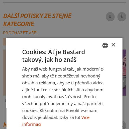
DALŠÍ POTISKY ZE STEJNÉ
KATEGORIE
PROCHÁZET VŠE:
ZVÍŘÁTKA
×
Cookies: Ať je Bastard
takový, jak ho znáš
CZECH
Aby náš web fungoval tak, jak moderní e-
SLOVAK
shop má, aby tě neobtěžoval nevhodný
obsah a reklama, aby se ti přehrála videa
a jiné funkce ze sociálních sítí a abychom
mohli analyzovat návštěvnost. Pro to
Kakat-du
V pressu
Ve formě
všechno potřebujeme my a naši partneři
cookies. Kliknutím na Povolit vše nám
dovolíš je ukládat. Díky za to!
Více
informací
NEJPRODÁVANĚJŠÍ POTISKY