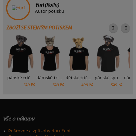
Yuri (Kolín)
Autor potisku
ZBOŽÍ SE STEJNÝM POTISKEM
pánské tričko
dámské tričko
dětské tričko
pánské sportovní tričko
529 Kč
529 Kč
499 Kč
529 Kč
Vše o nákupu
Poštovné a způsoby doručení