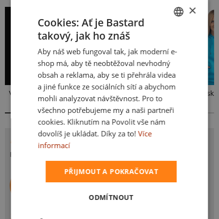
×
Cookies: Ať je Bastard
takový, jak ho znáš
CZECH
Aby náš web fungoval tak, jak moderní e-
SLOVAK
shop má, aby tě neobtěžoval nevhodný
obsah a reklama, aby se ti přehrála videa
a jiné funkce ze sociálních sítí a abychom
Vlastní potisk
Kakat-du
Bez potisku
mohli analyzovat návštěvnost. Pro to
všechno potřebujeme my a naši partneři
cookies. Kliknutím na Povolit vše nám
dovolíš je ukládat. Díky za to!
Více
POTISK BASTY PONOŽKY
informací
Bastardí oranžové ponožky - Basty.
PŘIJMOUT A POKRAČOVAT
Bastard.cz (Praha)
Autor potisku
Další potisky autora
ODMÍTNOUT
ZBOŽÍ SE STEJNÝM POTISKEM