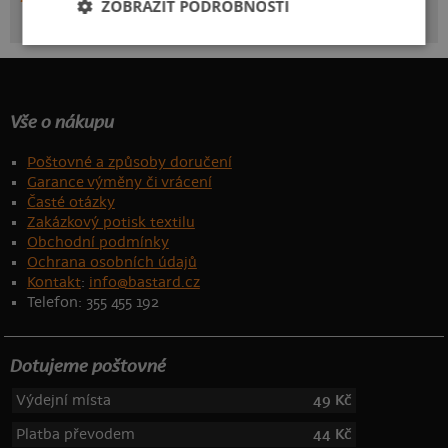
ZOBRAZIT PODROBNOSTI
Vše o nákupu
Poštovné a způsoby doručení
Garance výměny či vrácení
Časté otázky
Zakázkový potisk textilu
Obchodní podmínky
Ochrana osobních údajů
Kontakt
:
info@bastard.cz
Telefon: 355 455 192
Dotujeme poštovné
Výdejní místa
49 Kč
Platba převodem
44 Kč