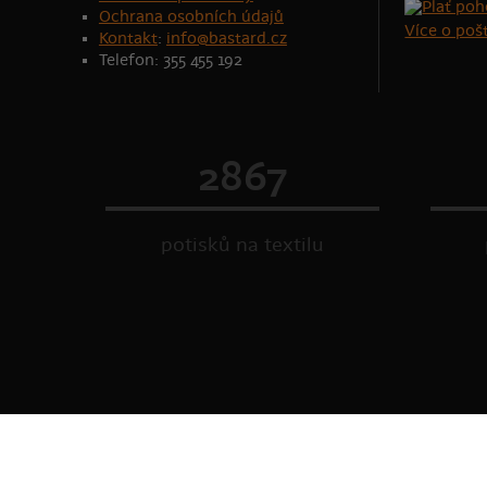
Ochrana osobních údajů
Více o po
Kontakt
:
info@bastard.cz
Telefon: 355 455 192
2867
potisků na textilu