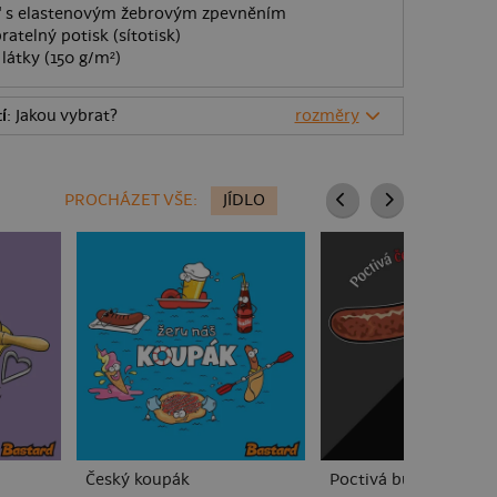
O" s elastenovým žebrovým zpevněním
ratelný potisk (sítotisk)
látky (150 g/m²)
í
: Jakou vybrat?
rozměry
PROCHÁZET VŠE:
JÍDLO
Český koupák
Poctivá buchta a klo