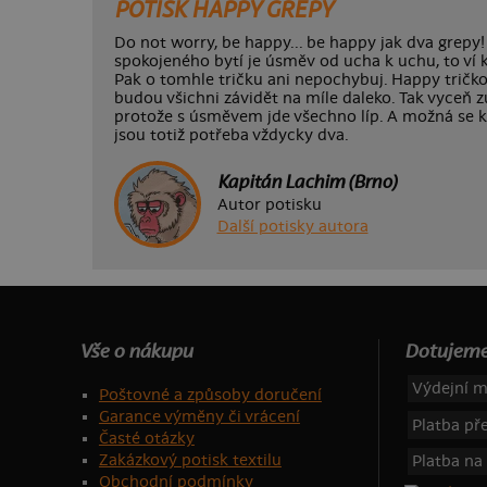
POTISK HAPPY GREPY
Do not worry, be happy... be happy jak dva grepy!
spokojeného bytí je úsměv od ucha k uchu, to ví 
Pak o tomhle tričku ani nepochybuj. Happy tričko 
budou všichni závidět na míle daleko. Tak vyceň z
protože s úsměvem jde všechno líp. A možná se k
jsou totiž potřeba vždycky dva.
Kapitán Lachim (Brno)
Autor potisku
Další potisky autora
Vše o nákupu
Dotujeme
Výdejní m
Poštovné a způsoby doručení
Garance výměny či vrácení
Platba p
Časté otázky
Zakázkový potisk textilu
Platba na
Obchodní podmínky