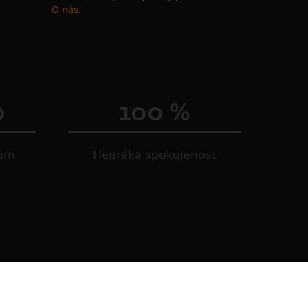
O nás
.
0
100 %
kům
Heuréka spokojenost