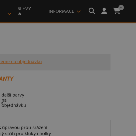
0
SLEVY
INFORMACE
🔥
neme na objednávku
.
ANTY
další barvy
na
objednávku
 úpravou proti srážení
ý střih pro kluky i holky