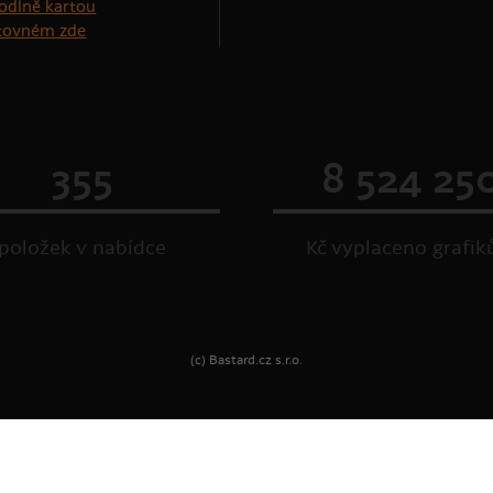
štovném zde
355
8 524 25
položek v nabídce
Kč vyplaceno grafi
(c) Bastard.cz s.r.o.