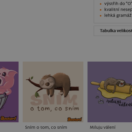
výstřih do "
kvalitní nesep
lehká gramáž 
Tabulka velikost
Sním o tom, co sním
Miluju válení