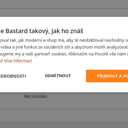
je Bastard takový, jak ho znáš
oval tak, jak moderní e-shop má, aby tě neobtěžoval nevhodný o
Karikatura z vlastní 
a videa a jiné funkce ze sociálních sítí a abychom mohli analyzova
ujeme my a naši partneři cookies. Kliknutím na Povolit vše nám d
o!
Více informací
ODMÍTNOUT
ODROBNOSTI
PŘIJMOUT A 
Bez potisku