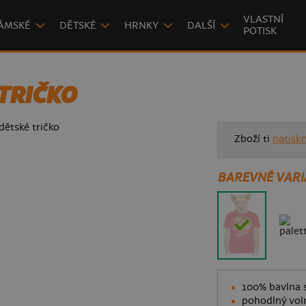
VLASTNÍ
ÁMSKÉ
DĚTSKÉ
HRNKY
DALŠÍ
POTISK
TRIČKO
Zboží ti
natisk
BAREVNÉ VARI
100% bavlna s
pohodlný voln