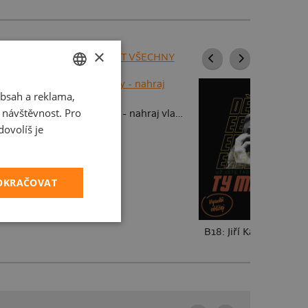
×
ZOBRAZIT VŠECHNY
bsah a reklama,
CZECH
fotky
t návštěvnost. Pro
Dětské kresby - nahraj vlastní
SLOVAK
ovolíš je
POKRAČOVAT
B18: Jiří Kára