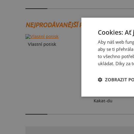
NEJPRODÁVANĚJŠÍ POTISKY
Cookies: Ať 
Aby náš web fung
Vlastní potisk
aby se ti přehrál
to všechno potřeb
ukládat. Díky za t
ZOBRAZIT P
Kakat-du