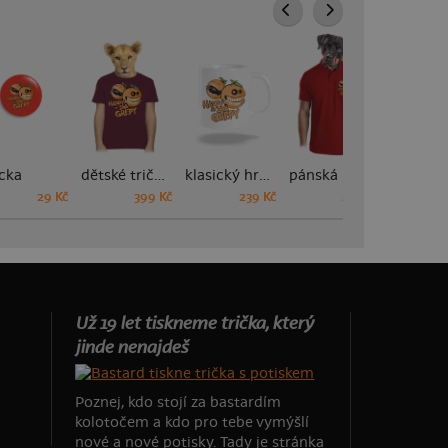
cka
dětské tričko
klasický hrnek
pánská polokošile
29 Kč
399 Kč
239 Kč
449 Kč
Už 19 let tiskneme trička, který
jinde nenajdeš
Poznej, kdo stojí za bastardím
kolotočem a kdo pro tebe vymýšlí
nové a nové potisky. Tady je stránka