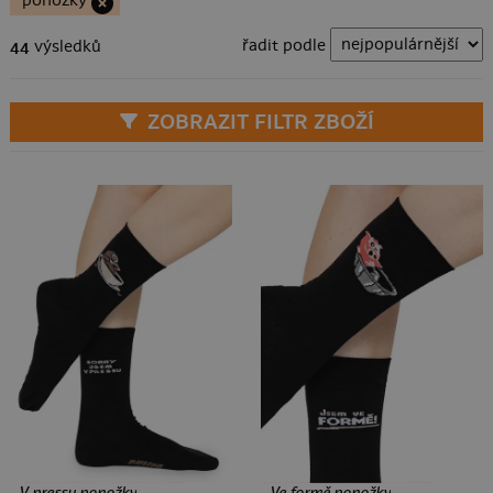
ponožky
řadit podle
44
výsledků
ZOBRAZIT FILTR ZBOŽÍ
123 Kč
V pressu ponožky
Ve formě ponožky