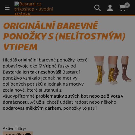
0
ORIGINÁLNÍ BAREVNÉ
PONOŽKY S (NELÍTOSTNÝM)
VTIPEM
Hledáš originální barevné ponožky, které
pobaví tvoje okolí? Vtipné fusky od
Bastarda
jen tak neschováš!
Bastardí
ponoživo vznikalo jednak na motivy
oblíbených potisků a jednak na motivy
zcela nové, které si utahují z
všudypřítomné
problematiky zutých bot nebo ze života v
domácnosti.
Ať už si chceš udělat radost nebo někoho
obdarovat měkkým dárkem,
ponožky to jistí!
Aktivní filtry: