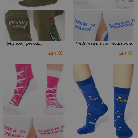
Ryby volají ponožky
Hledám tu pravou modré ponožk
149 Kč
149 Kč
39-42
43-46
39-42
43-46