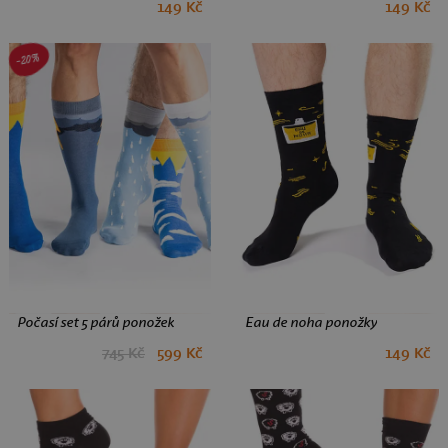
149 Kč
149 Kč
35-38
39-42
43-46
35-38
39-42
43-46
-20%
Počasí set 5 párů ponožek
Eau de noha ponožky
745 Kč
599 Kč
149 Kč
35-38
35-38
39-42
43-46