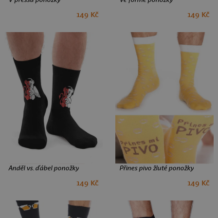
149 Kč
149 Kč
35-38
39-42
43-46
35-38
39-42
43-46
Anděl vs. ďábel ponožky
Přines pivo žluté ponožky
149 Kč
149 Kč
35-38
39-42
43-46
39-42
43-46