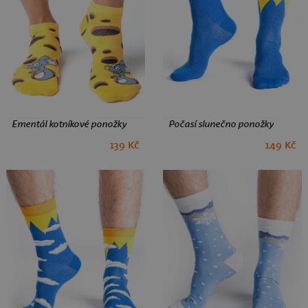
Ementál kotníkové ponožky
Počasí slunečno ponožky
139 Kč
149 Kč
35-38
39-42
43-46
35-38
39-42
43-46