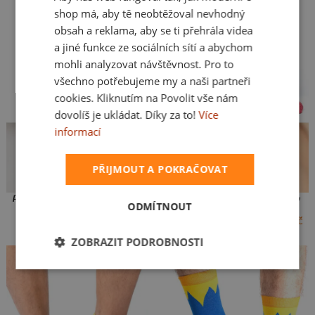
shop má, aby tě neobtěžoval nevhodný
obsah a reklama, aby se ti přehrála videa
a jiné funkce ze sociálních sítí a abychom
mohli analyzovat návštěvnost. Pro to
všechno potřebujeme my a naši partneři
cookies. Kliknutím na Povolit vše nám
dovolíš je ukládat. Díky za to!
Více
informací
PŘIJMOUT A POKRAČOVAT
Přines víno ponožky
Přines víno kotníkové ponožky
ODMÍTNOUT
149 Kč
139 Kč
35-38
39-42
43-46
35-38
39-42
ZOBRAZIT PODROBNOSTI