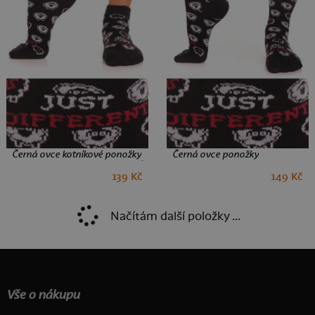
Černá ovce kotníkové ponožky
Černá ovce ponožky
139 Kč
149 Kč
35-38
39-42
43-46
35-38
39-42
43-46
Načítám další položky ...
Vše o nákupu