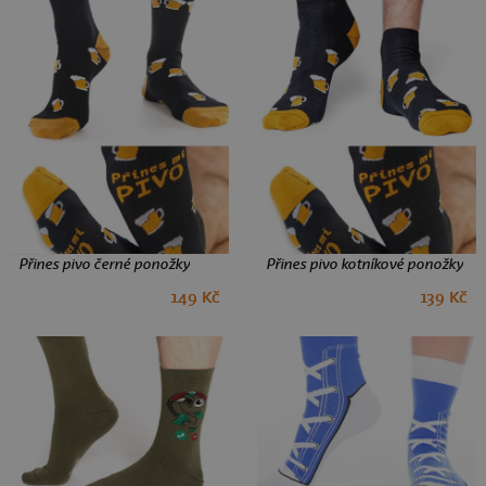
Přines pivo černé ponožky
Přines pivo kotníkové ponožky
149 Kč
139 Kč
39-42
43-46
39-42
43-46