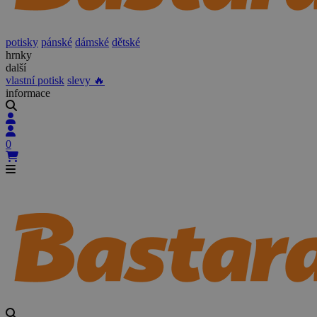
potisky
pánské
dámské
dětské
hrnky
další
vlastní potisk
slevy 🔥
informace
0