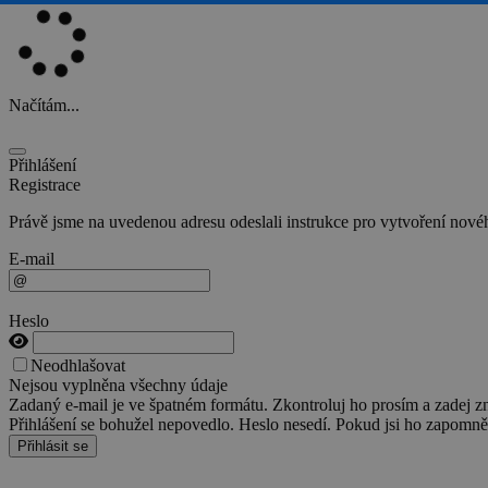
Načítám...
Přihlášení
Registrace
Právě jsme na uvedenou adresu odeslali instrukce pro vytvoření nového
E-mail
Heslo
Neodhlašovat
Nejsou vyplněna všechny údaje
Zadaný e-mail je ve špatném formátu. Zkontroluj ho prosím a zadej z
Přihlášení se bohužel nepovedlo. Heslo nesedí. Pokud jsi ho zapomněl
Přihlásit se