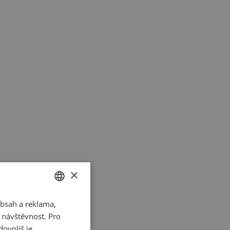
×
bsah a reklama,
CZECH
t návštěvnost. Pro
SLOVAK
ovolíš je