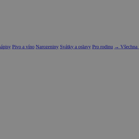
nápisy
Pivo a víno
Narozeniny
Svátky a oslavy
Pro rodinu
→ Všechna t