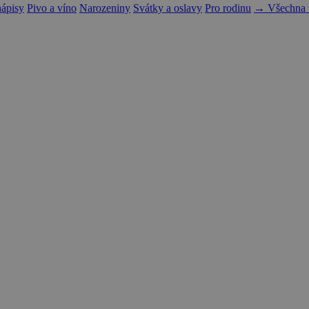
nápisy
Pivo a víno
Narozeniny
Svátky a oslavy
Pro rodinu
→ Všechna t