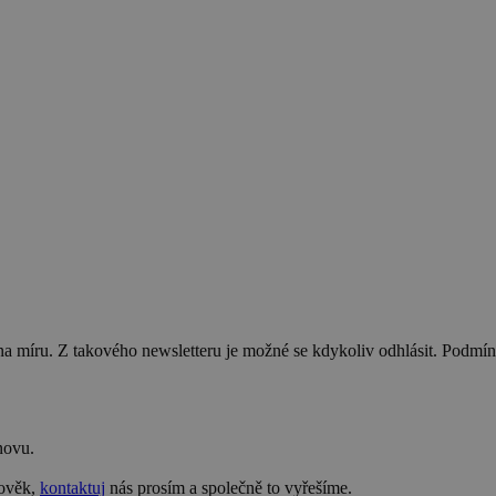
na míru. Z takového newsletteru je možné se kdykoliv odhlásit. Podmí
novu.
lověk,
kontaktuj
nás prosím a společně to vyřešíme.