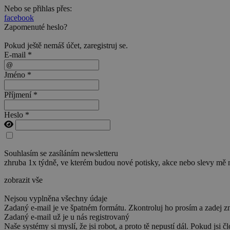
Nebo se přihlas přes:
facebook
Zapomenuté heslo?
Pokud ještě nemáš účet,
zaregistruj se
.
E-mail *
Jméno *
Příjmení *
Heslo *
Souhlasím se zasíláním newsletteru
zhruba 1x týdně, ve kterém budou nové potisky, akce nebo slevy mě 
zobrazit vše
Nejsou vyplněna všechny údaje
Zadaný e-mail je ve špatném formátu. Zkontroluj ho prosím a zadej z
Zadaný e-mail už je u nás registrovaný
Naše systémy si myslí, že jsi robot, a proto tě nepustí dál. Pokud jsi č