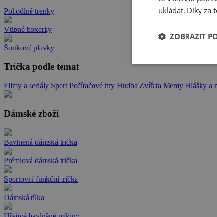
ukládat. Díky za t
Pohodlné trenky
Vtipné boxerky
ZOBRAZIT P
Šortkové plavky
Trička podle témat
Filmy a seriály
Sport
Počítačové hry
Hudba
Zvířata
Memy
Hlášky a 
Dámské zboží
Bavlněná dámská trička
Prémiová dámská trička
Sportovní funkční trička
Dámská tílka
Hřejivé bavlněné mikiny