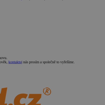
novu.
lověk,
kontaktuj
nás prosím a společně to vyřešíme.