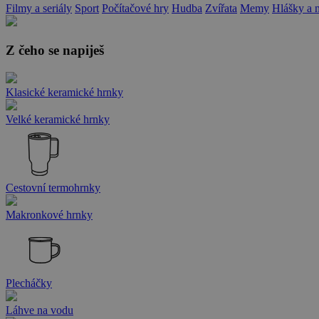
Filmy a seriály
Sport
Počítačové hry
Hudba
Zvířata
Memy
Hlášky a 
Z čeho se napiješ
Klasické keramické hrnky
Velké keramické hrnky
Cestovní termohrnky
Makronkové hrnky
Plecháčky
Láhve na vodu