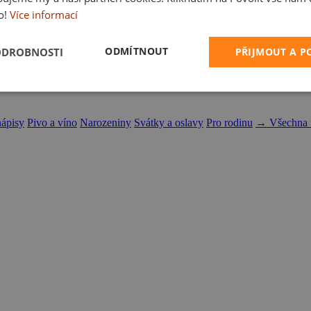
o!
Více informací
ODMÍTNOUT
ODROBNOSTI
PŘIJMOUT A 
nápisy
Pivo a víno
Narozeniny
Svátky a oslavy
Pro rodinu
→ Všechna t