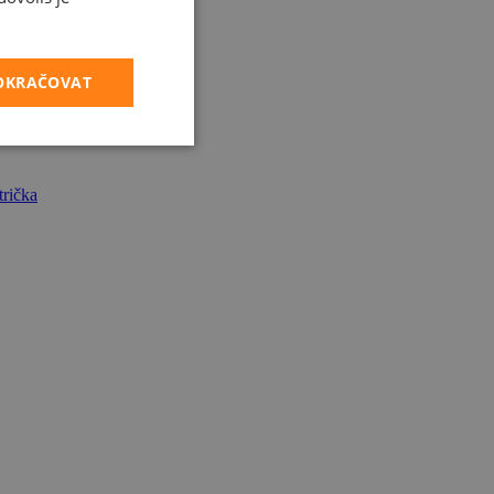
POKRAČOVAT
rička