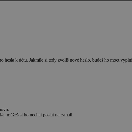
 hesla k účtu. Jakmile si tedy zvolíš nové heslo, budeš ho moct vyplnit
novu.
/a, můžeš si ho nechat poslat na e-mail.