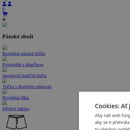
0
Pánské zboží
Bavlněná pánská trička
Polokošile s límečkem
Sportovní funkční trička
Trička s dlouhým rukávem
Bavlněná tílka
Cookies: Ať 
Hřejivé mikiny
Aby náš web fung
aby se ti přehrál
to všechno potřeb