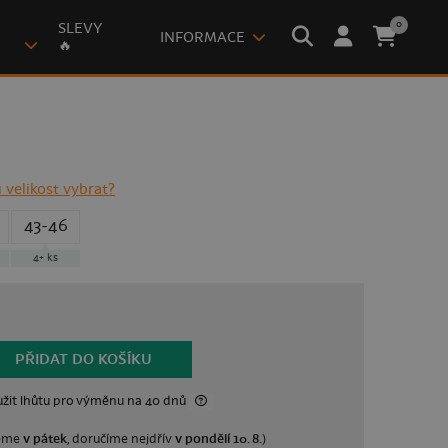
0
SLEVY
INFORMACE
🔥
 velikost vybrat?
43-46
4+ ks
PŘIDAT DO KOŠÍKU
žit lhůtu
pro výměnu na 40 dnů
leme
v pátek
, doručíme nejdřív
v pondělí 10. 8.
)