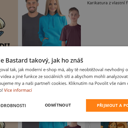
Karikatura z vlastní 
Bez potisku
je Bastard takový, jak ho znáš
oval tak, jak moderní e-shop má, aby tě neobtěžoval nevhodný o
a videa a jiné funkce ze sociálních sítí a abychom mohli analyzova
ujeme my a naši partneři cookies. Kliknutím na Povolit vše nám d
o!
Více informací
ODMÍTNOUT
ODROBNOSTI
PŘIJMOUT A 