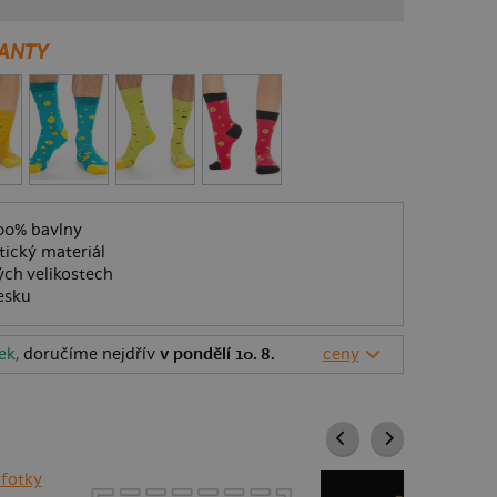
ANTY
00% bavlny
tický materiál
ých velikostech
esku
ek,
doručíme nejdřív
v pondělí 10. 8.
ceny