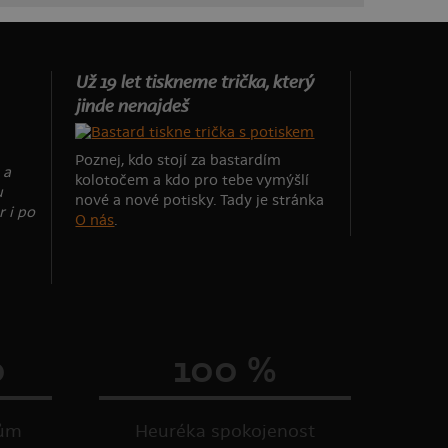
Už 19 let tiskneme trička, který
jinde nenajdeš
Poznej, kdo stojí za bastardím
 a
kolotočem a kdo pro tebe vymýšlí
u
nové a nové potisky. Tady je stránka
r i po
O nás
.
0
100 %
kům
Heuréka spokojenost