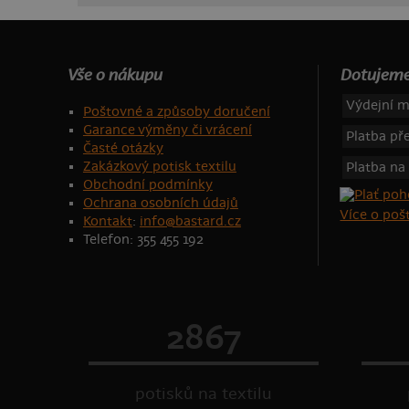
Vše o nákupu
Dotujeme
Výdejní m
Poštovné a způsoby doručení
Garance výměny či vrácení
Platba p
Časté otázky
Zakázkový potisk textilu
Platba na
Obchodní podmínky
Ochrana osobních údajů
Více o po
Kontakt
:
info@bastard.cz
Telefon: 355 455 192
2867
potisků na textilu