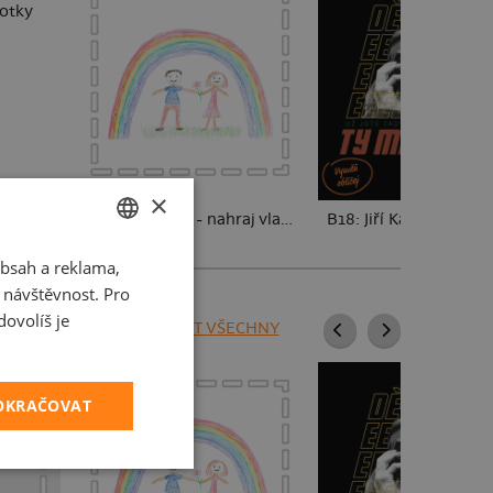
fotky
×
Dětské kresby - nahraj vlastní
B18: Jiří Kára
bsah a reklama,
CZECH
t návštěvnost. Pro
SLOVAK
ovolíš je
ZOBRAZIT VŠECHNY
POKRAČOVAT