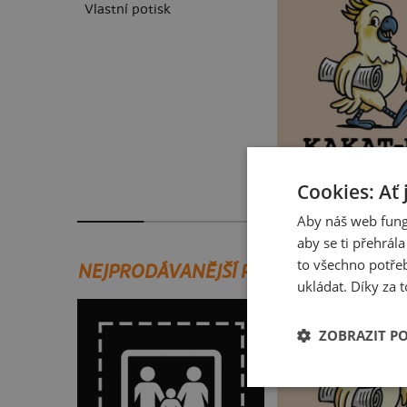
Vlastní potisk
Kakat-du
Cookies: Ať 
Aby náš web fung
aby se ti přehrál
to všechno potřeb
NEJPRODÁVANĚJŠÍ POTISKY
ukládat. Díky za t
ZOBRAZIT P