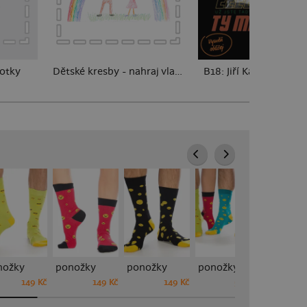
fotky
Dětské kresby - nahraj vlastní
B18: Jiří Kára
nožky
ponožky
ponožky
ponožky sety
149 Kč
149 Kč
149 Kč
599 Kč