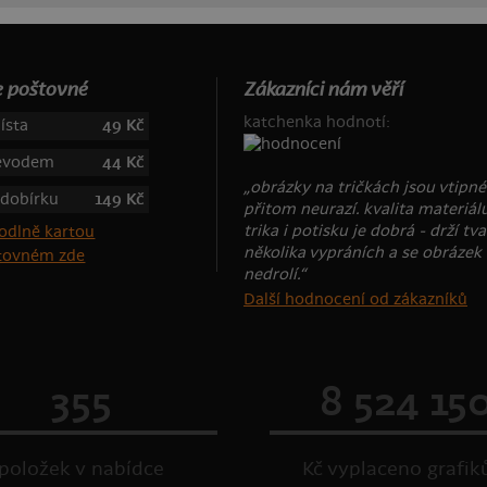
 poštovné
Zákazníci nám věří
katchenka hodnotí:
ísta
49 Kč
řevodem
44 Kč
„obrázky na tričkách jsou vtipné
 dobírku
149 Kč
přitom neurazí. kvalita materiál
trika i potisku je dobrá - drží tva
několika vypráních a se obrázek
štovném zde
nedrolí.“
Další hodnocení od zákazníků
355
8 524 15
položek v nabídce
Kč vyplaceno grafi