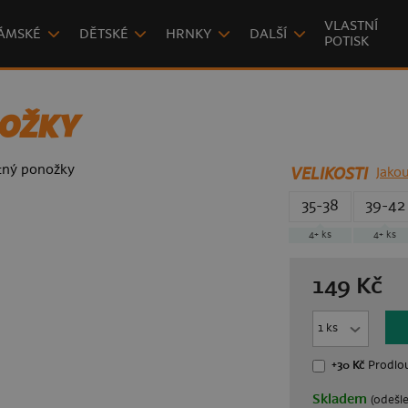
VLASTNÍ
ÁMSKÉ
DĚTSKÉ
HRNKY
DALŠÍ
POTISK
NOŽKY
VELIKOSTI
Jakou
35-38
39-42
4+ ks
4+ ks
149 Kč
+30 Kč
Prodlou
Skladem
(odeš