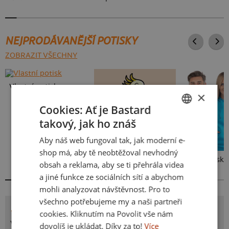
NEJPRODÁVANĚJŠÍ POTISKY
ZOBRAZIT VŠECHNY
Vlastní potisk
×
Cookies: Ať je Bastard
takový, jak ho znáš
CZECH
Aby náš web fungoval tak, jak moderní e-
SLOVAK
shop má, aby tě neobtěžoval nevhodný
Kakat-du
Bez potisku
obsah a reklama, aby se ti přehrála videa
a jiné funkce ze sociálních sítí a abychom
mohli analyzovat návštěvnost. Pro to
všechno potřebujeme my a naši partneři
POTISK ZAPALOVAČ
cookies. Kliknutím na Povolit vše nám
Víš, co se skrývá v útrobách každého zapalovače? No
dovolíš je ukládat. Díky za to!
Více