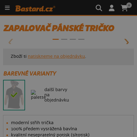
0
- 40%
ZAPALOVAČ PÁNSKÉ TRIČKO
Zboží ti
natiskneme na objednávku
.
BAREVNÉ VARIANTY
další barvy
na
objednávku
moderní střih trička
100% předem vysrážená bavlna
kvalitní nesepratelný potisk (sítotisk)