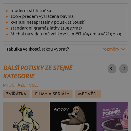
moderní střih trička
100% předem vysrážená bavlna
kvalitní nesepratelný potisk (sítotisk)
standardní gramáž látky (185 g/m2)
Michal na videu má velikost L, měří 185 cm a váží 90 kg
Tabulka velikostí
: Jakou vybrat?
rozměry
DALŠÍ POTISKY ZE STEJNÉ
KATEGORIE
PROCHÁZET VŠE:
ZVÍŘÁTKA
FILMY A SERIÁLY
MEDVĚDI