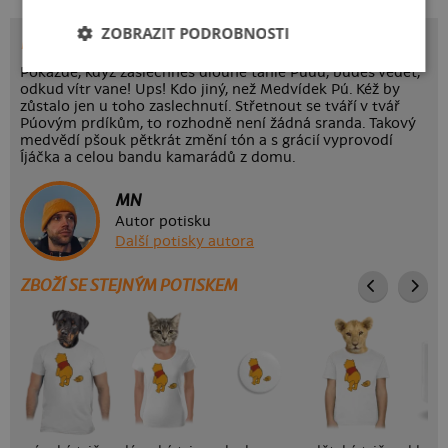
ZOBRAZIT PODROBNOSTI
POTISK UPS
Pokaždé, když zaslechneš dlouhé táhlé Púúú, budeš vědět,
odkud vítr vane! Ups! Kdo jiný, než Medvídek Pú. Kéž by
zůstalo jen u toho zaslechnutí. Střetnout se tváří v tvář
Púovým prdíkům, to rozhodně není žádná sranda. Takový
medvědí pšouk pětkrát změní tón a s grácií vyprovodí
Íjáčka a celou bandu kamarádů z domu.
MN
Autor potisku
Další potisky autora
ZBOŽÍ SE STEJNÝM POTISKEM