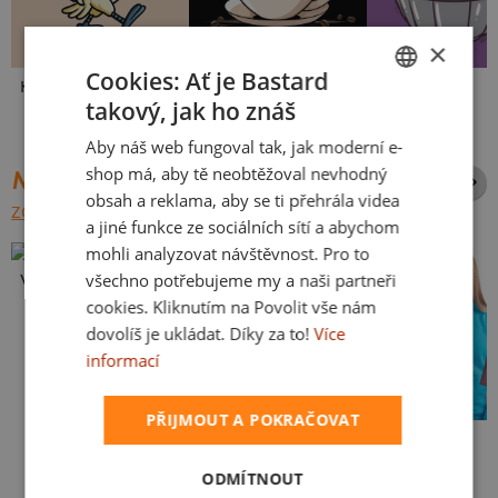
×
Cookies: Ať je Bastard
Kakat-du
V pressu
Ve formě
takový, jak ho znáš
CZECH
Aby náš web fungoval tak, jak moderní e-
SLOVAK
shop má, aby tě neobtěžoval nevhodný
NEJPRODÁVANĚJŠÍ POTISKY
obsah a reklama, aby se ti přehrála videa
ZOBRAZIT VŠECHNY
a jiné funkce ze sociálních sítí a abychom
mohli analyzovat návštěvnost. Pro to
všechno potřebujeme my a naši partneři
Vlastní potisk
cookies. Kliknutím na Povolit vše nám
dovolíš je ukládat. Díky za to!
Více
informací
PŘIJMOUT A POKRAČOVAT
Kakat-du
Bez potisku
ODMÍTNOUT