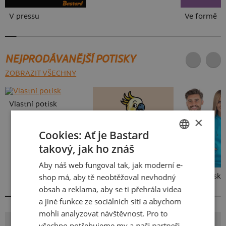
V pressu
Ve formě
NEJPRODÁVANĚJŠÍ POTISKY
ZOBRAZIT VŠECHNY
Vlastní potisk
×
Cookies: Ať je Bastard
takový, jak ho znáš
CZECH
Aby náš web fungoval tak, jak moderní e-
SLOVAK
shop má, aby tě neobtěžoval nevhodný
Kakat-du
Bez potisku
obsah a reklama, aby se ti přehrála videa
a jiné funkce ze sociálních sítí a abychom
mohli analyzovat návštěvnost. Pro to
POTISK ODSTUP VEGANE
všechno potřebujeme my a naši partneři