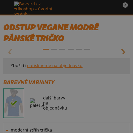
0
ODSTUP VEGANE MODRÉ
- 50%
PÁNSKÉ TRIČKO
Zboží ti
natiskneme na objednávku
.
BAREVNÉ VARIANTY
další barvy
na
objednávku
moderní střih trička