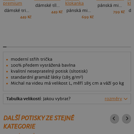
dámské tílko klasické
pánská mikina na zip
dámské tričko premium
pánská mikina klokanka
449 Kč
799 Kč
449 Kč
699 Kč
moderní střih trička
100% předem vysrážená bavlna
kvalitní nesepratelný potisk (sítotisk)
standardní gramáž látky (185 g/m²)
Michal na videu má velikost L, měří 185 cm a váží 90 kg
Tabulka velikostí
: Jakou vybrat?
rozměry
DALŠÍ POTISKY ZE STEJNÉ
KATEGORIE