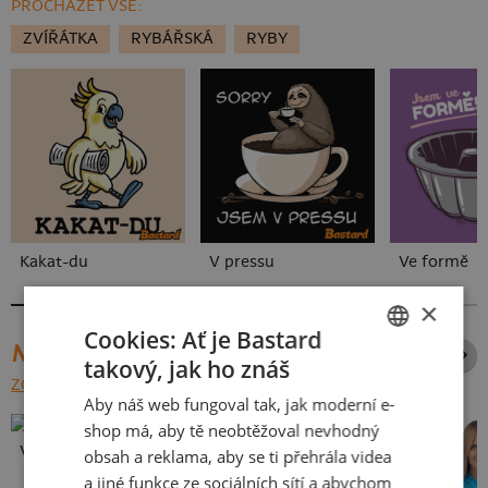
PROCHÁZET VŠE:
ZVÍŘÁTKA
RYBÁŘSKÁ
RYBY
Kakat-du
V pressu
Ve formě
×
Cookies: Ať je Bastard
NEJPRODÁVANĚJŠÍ POTISKY
takový, jak ho znáš
CZECH
ZOBRAZIT VŠECHNY
Aby náš web fungoval tak, jak moderní e-
SLOVAK
shop má, aby tě neobtěžoval nevhodný
Vlastní potisk
obsah a reklama, aby se ti přehrála videa
a jiné funkce ze sociálních sítí a abychom