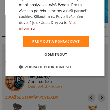
mohli analyzovat návštěvnost. Pro to
všechno potřebujeme my a naši partneři
cookies. Kliknutím na Povolit vše nám
dovolíš je ukládat. Díky za to!
Více
Kakat-du
Bez potisku
informací
PŘIJMOUT A POKRAČOVAT
POTISK NA HÁKU
ODMÍTNOUT
Tričko pro všechny flegmatiky. Ukaž všem, že tě nic
nevyvede z míry. Máš to zkrátka na háku. Nápis potisku:
"Mám to na háku".
ZOBRAZIT PODROBNOSTI
IEN (Louny)
Autor potisku
Další potisky autora
ZBOŽÍ SE STEJNÝM POTISKEM