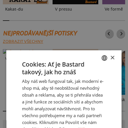
Kakat-du
V pressu
Ve formě
NEJPRODÁVANĚJŠÍ POTISKY
ZOBRAZIT VŠECHNY
×
Vlastní potisk
Cookies: Ať je Bastard
takový, jak ho znáš
CZECH
Aby náš web fungoval tak, jak moderní e-
SLOVAK
shop má, aby tě neobtěžoval nevhodný
obsah a reklama, aby se ti přehrála videa
Kakat-du
Bez potisku
a jiné funkce ze sociálních sítí a abychom
mohli analyzovat návštěvnost. Pro to
všechno potřebujeme my a naši partneři
cookies. Kliknutím na Povolit vše nám
POTISK ALFASUMEC