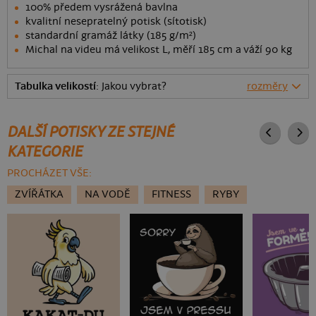
100% předem vysrážená bavlna
kvalitní nesepratelný potisk (sítotisk)
standardní gramáž látky (185 g/m²)
Michal na videu má velikost L, měří 185 cm a váží 90 kg
Tabulka velikostí
: Jakou vybrat?
rozměry
DALŠÍ POTISKY ZE STEJNÉ
KATEGORIE
PROCHÁZET VŠE:
ZVÍŘÁTKA
NA VODĚ
FITNESS
RYBY