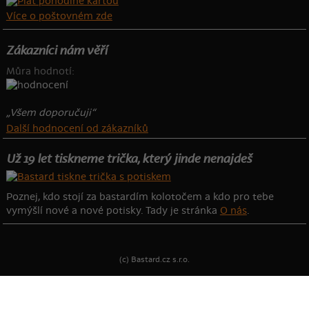
Více o poštovném zde
Zákazníci nám věří
Můra hodnotí:
„Všem doporučuji“
Další hodnocení od zákazníků
Už 19 let tiskneme trička, který jinde nenajdeš
Poznej, kdo stojí za bastardím kolotočem a kdo pro tebe
vymýšlí nové a nové potisky. Tady je stránka
O nás
.
(c) Bastard.cz s.r.o.