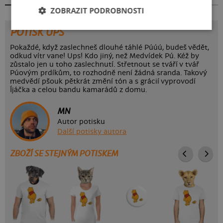
ZOBRAZIT PODROBNOSTI
POTISK UPS
Pokaždé, když zaslechneš dlouhé táhlé Púúú, budeš vědět,
odkud vítr vane! Ups! Kdo jiný, než Medvídek Pú. Kéž by
zůstalo jen u toho zaslechnutí. Střetnout se tváří v tvář
Púovým prdíkům, to rozhodně není žádná sranda. Takový
medvědí pšouk pětkrát změní tón a s grácií vyprovodí
Íjáčka a celou bandu kamarádů z domu.
MN
Autor potisku
Další potisky autora
ZBOŽÍ SE STEJNÝM POTISKEM