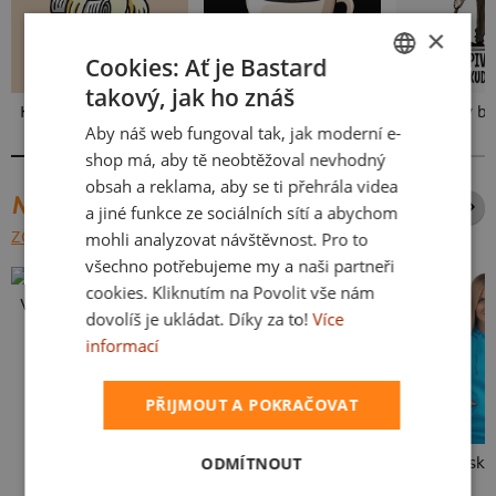
×
Cookies: Ať je Bastard
takový, jak ho znáš
CZECH
Kakat-du
V pressu
Neklidný be
Aby náš web fungoval tak, jak moderní e-
SLOVAK
shop má, aby tě neobtěžoval nevhodný
obsah a reklama, aby se ti přehrála videa
NEJPRODÁVANĚJŠÍ POTISKY
a jiné funkce ze sociálních sítí a abychom
ZOBRAZIT VŠECHNY
mohli analyzovat návštěvnost. Pro to
všechno potřebujeme my a naši partneři
cookies. Kliknutím na Povolit vše nám
Vlastní potisk
dovolíš je ukládat. Díky za to!
Více
informací
PŘIJMOUT A POKRAČOVAT
ODMÍTNOUT
Kakat-du
Bez potisku