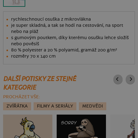
rychleschnoucí osuška z mikrovlákna
je super skladná, a tak se hodí na cestování, na sport
nebo na pláž
s gumovým poutkem, díky kterému osušku lehce složíš
nebo pověsíš
80 % polyester a 20 % polyamid, gramáž 200 g/m²
rozměry 70 x 140 cm
DALŠÍ POTISKY ZE STEJNÉ
KATEGORIE
PROCHÁZET VŠE:
ZVÍŘÁTKA
FILMY A SERIÁLY
MEDVĚDI