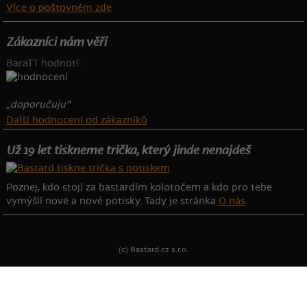
Více o poštovném zde
Zákazníci nám věří
BaraTT hodnotí:
„doporučuju“
Další hodnocení od zákazníků
Už 19 let tiskneme trička, který jinde nenajdeš
Poznej, kdo stojí za bastardím kolotočem a kdo pro tebe
vymýšlí nové a nové potisky. Tady je stránka
O nás
.
(c) Bastard.cz s.r.o.