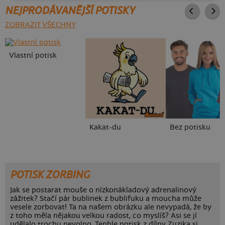
NEJPRODÁVANĚJŠÍ POTISKY
ZOBRAZIT VŠECHNY
Vlastní potisk
Kakat-du
Bez potisku
POTISK ZORBING
Jak se postarat mouše o nízkonákladový adrenalinový
zážitek? Stačí pár bublinek z bublifuku a moucha může
vesele zorbovat! Ta na našem obrázku ale nevypadá, že by
z toho měla nějakou velkou radost, co myslíš? Asi se jí
udělalo trochu nevolno. Tenhle potisk z dílny Zuzika si