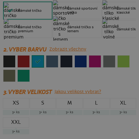
dámské sportovní
dámské tílko
dámské tričko
tričko
klasické
dámské tričko
dámské tričko s
dámské tílko
premium
lemem
2. VYBER BARVU
Zobrazit všechny
3.
VYBER VELIKOST
Jakou velikost vybrat?
XS
S
M
L
XL
3+
ks
3+
ks
3+
ks
3+
ks
3+
ks
XXL
3+
ks