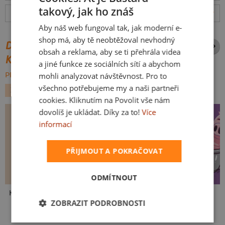
takový, jak ho znáš
CZECH
Hodnocení:
4.9
(
631
recenzí)
více
Aby náš web fungoval tak, jak moderní e-
SLOVAK
shop má, aby tě neobtěžoval nevhodný
DALŠÍ POTISKY ZE STEJNÉ
obsah a reklama, aby se ti přehrála videa
KATEGORIE
a jiné funkce ze sociálních sítí a abychom
mohli analyzovat návštěvnost. Pro to
PROCHÁZET VŠE:
všechno potřebujeme my a naši partneři
ZVÍŘÁTKA
ADRENALIN
cookies. Kliknutím na Povolit vše nám
dovolíš je ukládat. Díky za to!
Více
informací
PŘIJMOUT A POKRAČOVAT
ODMÍTNOUT
Kakat-du
V pressu
Ve formě
ZOBRAZIT PODROBNOSTI