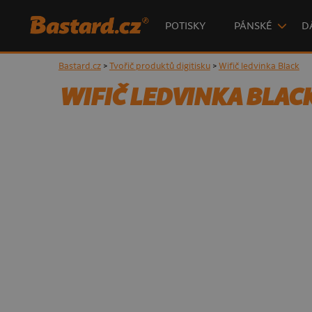
POTISKY
PÁNSKÉ
D
Bastard.cz
>
Tvořič produktů digitisku
>
Wifič ledvinka Black
WIFIČ LEDVINKA BLAC