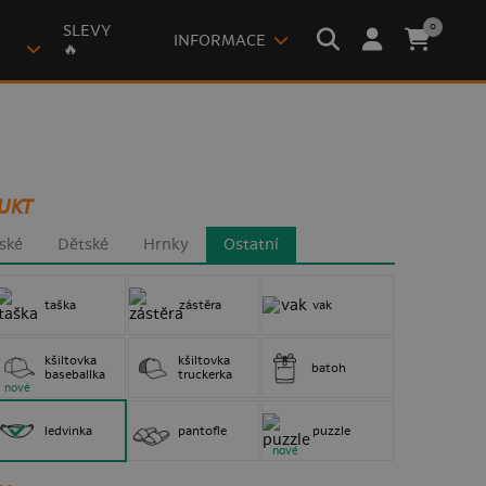
0
SLEVY
INFORMACE
🔥
UKT
ské
Dětské
Hrnky
Ostatní
taška
zástěra
vak
kšiltovka
kšiltovka
batoh
baseballka
truckerka
nové
ledvinka
pantofle
puzzle
nové