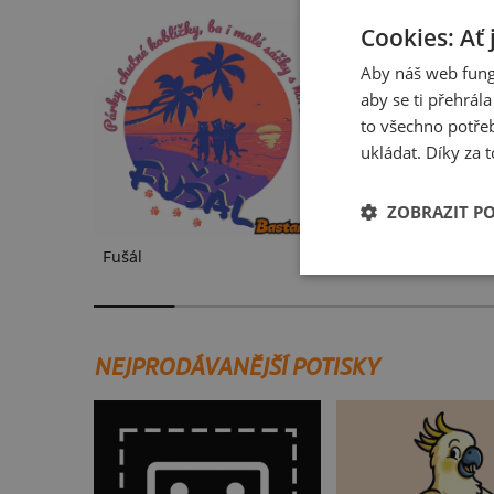
Cookies: Ať 
Aby náš web fung
aby se ti přehrál
to všechno potřeb
ukládat. Díky za t
ZOBRAZIT P
Fušál
Cimrman: Debil, bl
NEJPRODÁVANĚJŠÍ POTISKY