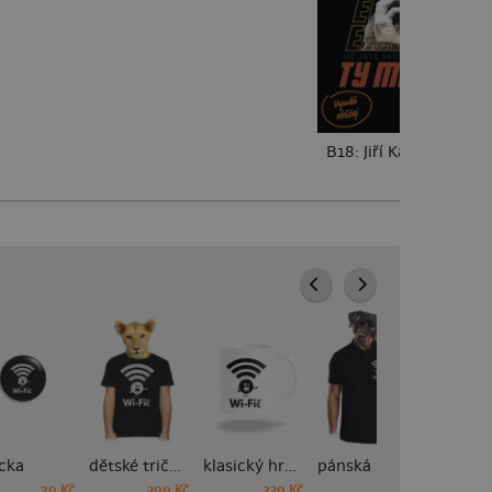
B18: Jiří Kára
cka
dětské tričko
klasický hrnek
pánská polokošile
29 Kč
399 Kč
239 Kč
449 Kč