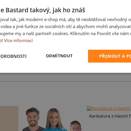
je Bastard takový, jak ho znáš
oval tak, jak moderní e-shop má, aby tě neobtěžoval nevhodný o
a videa a jiné funkce ze sociálních sítí a abychom mohli analyzova
ujeme my a naši partneři cookies. Kliknutím na Povolit vše nám d
o!
Více informací
ODMÍTNOUT
ODROBNOSTI
PŘIJMOUT A 
beček
Zase práce?
USB připojení
Karikatura z vlastní 