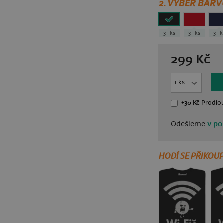
2. VYBER BARV
3+ ks
3+ ks
3+ 
299
Kč
+30 Kč
Prodlou
Odešleme
v po
HODÍ SE PŘIKOUP