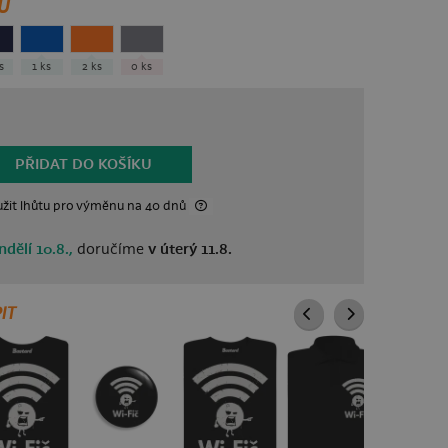
U
ks
1 ks
2 ks
0 ks
PŘIDAT DO KOŠÍKU
žit lhůtu
pro výměnu
na 40 dnů
ndělí 10.8.,
doručíme
v úterý 11.8.
IT