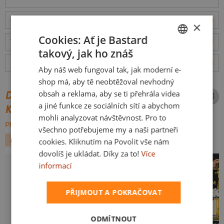
Odešleme
v pondělí 10.8.,
doručíme
v úterý 11.8.
ceny
×
Cookies: Ať je Bastard
Tabulka velikostí
: Jakou vybrat?
rozměry
takový, jak ho znáš
CZECH
Hodnocení:
5
(
44
recenzí)
více
Aby náš web fungoval tak, jak moderní e-
SLOVAK
shop má, aby tě neobtěžoval nevhodný
obsah a reklama, aby se ti přehrála videa
DALŠÍ POTISKY ZE STEJNÉ
a jiné funkce ze sociálních sítí a abychom
KATEGORIE
mohli analyzovat návštěvnost. Pro to
PROCHÁZET VŠE:
všechno potřebujeme my a naši partneři
ALKOHOL
PÁRTY
cookies. Kliknutím na Povolit vše nám
dovolíš je ukládat. Díky za to!
Více
informací
PŘIJMOUT A POKRAČOVAT
ODMÍTNOUT