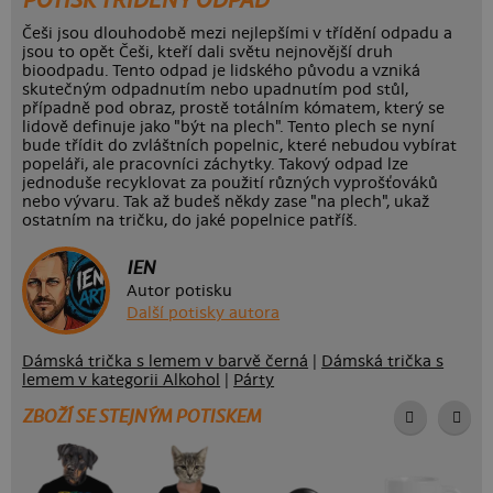
POTISK TŘÍDĚNÝ ODPAD
Češi jsou dlouhodobě mezi nejlepšími v třídění odpadu a
jsou to opět Češi, kteří dali světu nejnovější druh
bioodpadu. Tento odpad je lidského původu a vzniká
skutečným odpadnutím nebo upadnutím pod stůl,
případně pod obraz, prostě totálním kómatem, který se
lidově definuje jako "být na plech". Tento plech se nyní
bude třídit do zvláštních popelnic, které nebudou vybírat
popeláři, ale pracovníci záchytky. Takový odpad lze
jednoduše recyklovat za použití různých vyprošťováků
nebo vývaru. Tak až budeš někdy zase "na plech", ukaž
ostatním na tričku, do jaké popelnice patříš.
IEN
Autor potisku
Další potisky autora
Dámská trička s lemem v barvě černá
|
Dámská trička s
lemem v kategorii Alkohol
|
Párty
ZBOŽÍ SE STEJNÝM POTISKEM