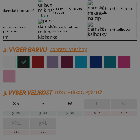
unisex mikina bez
dámská mikina na
dámské tílko volné
kapuce
zip
nové
unisex mikina
dámská mikina
dámské kalhotky
premium
klokanka
2. VYBER BARVU
Zobrazit všechny
3.
VYBER VELIKOST
Jakou velikost vybrat?
XS
S
M
L
XL
3+
ks
3+
ks
3+
ks
0
ks
0
ks
XXL
3XL
0
ks
0
ks