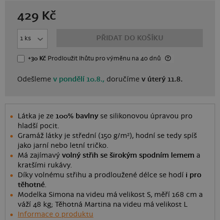
429
Kč
PŘIDAT DO KOŠÍKU
+30 Kč
Prodloužit lhůtu
pro výměnu
na 40 dnů
Odešleme
v pondělí 10.8.,
doručíme
v úterý 11.8.
Látka je ze
100% bavlny
se silikonovou úpravou pro
hladší pocit.
Gramáž látky je střední (150 g/m²), hodní se tedy spíš
jako jarní nebo letní tričko.
Má zajímavý
volný střih se širokým spodním lemem
a
kratšími rukávy.
Díky volnému střihu a prodloužené délce se hodí
i pro
těhotné
.
Modelka Simona na videu má velikost S, měří 168 cm a
váží 48 kg; Těhotná Martina na videu má velikost L
Informace o produktu