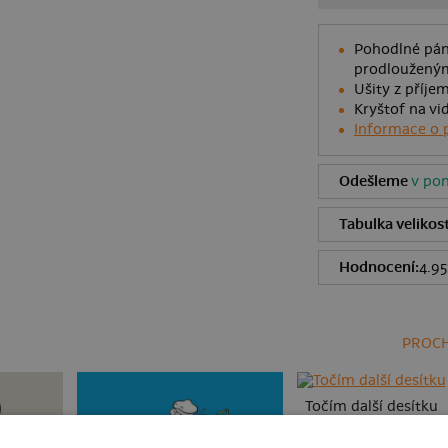
Pohodlné pán
prodlouženým
Ušity z příje
Kryštof na vi
Informace o 
Odešleme
v pon
Tabulka velikost
Hodnocení:
4.95
PROCH
Točím další desítku