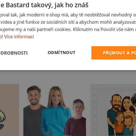
je Bastard takový, jak ho znáš
oval tak, jak moderní e-shop má, aby tě neobtěžoval nevhodný o
a videa a jiné funkce ze sociálních sítí a abychom mohli analyzova
ujeme my a naši partneři cookies. Kliknutím na Povolit vše nám d
o!
Více informací
Český koupák
ODMÍTNOUT
ODROBNOSTI
PŘIJMOUT A 