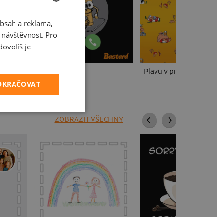
bsah a reklama,
CZECH
t návštěvnost. Pro
SLOVAK
ovolíš je
Pivo volá
Plavu v pivu
POKRAČOVAT
ZOBRAZIT VŠECHNY