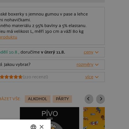
ské boxerky s jemnou gumou v pase a lehce
i nohavičkami.
mného materiálu z 95% bavlny a 5% elastanu.
deu má velikost L, měří 190 cm a váží 80 kg
produktu
dělí 10.8.,
doručíme
v úterý 11.8.
ceny
í
: Jakou vybrat?
rozměry
(
220
recenzí)
více
ÁZET VŠE:
ALKOHOL
PÁRTY
×