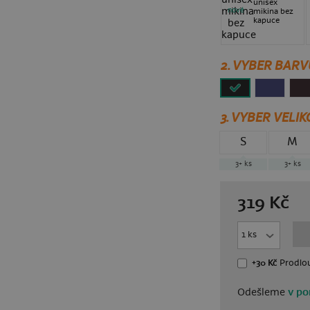
unisex
nové
mikina bez
kapuce
2. VYBER BARV
3.
VYBER VELIK
S
M
3+
ks
3+
ks
319
Kč
+30 Kč
Prodlou
Odešleme
v po