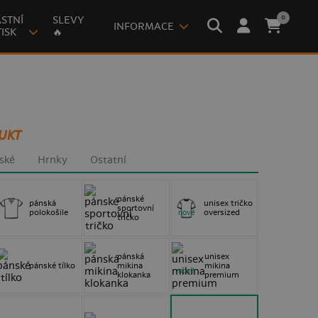
0
STNÍ
SLEVY
INFORMACE
ISK
🔥
UKT
ské
Hrnky
Ostatní
pánské
pánská
unisex tričko
sportovní
polokošile
oversized
nové
tričko
pánská
unisex
pánské tílko
mikina
mikina
nové
klokanka
premium