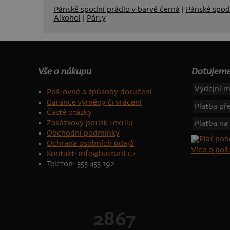
Pánské spodní prádlo v barvě černá
|
Pánské spodn
Alkohol
|
Párty
Vše o nákupu
Dotujeme
Výdejní m
Poštovné a způsoby doručení
Garance výměny či vrácení
Platba p
Časté otázky
Zakázkový potisk textilu
Platba na
Obchodní podmínky
Ochrana osobních údajů
Více o po
Kontakt
:
info@bastard.cz
Telefon: 355 455 192
2867