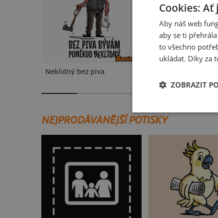
Cookies: Ať 
Aby náš web fung
aby se ti přehrál
to všechno potřeb
ukládat. Díky za t
Neklidný bez piva
Mám kulatiny
ZOBRAZIT P
NEJPRODÁVANĚJŠÍ POTISKY