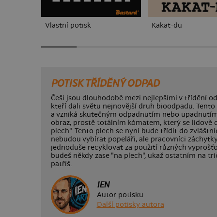
Vlastní potisk
Kakat-du
POTISK TŘÍDĚNÝ ODPAD
Češi jsou dlouhodobě mezi nejlepšími v třídění od
kteří dali světu nejnovější druh bioodpadu. Tent
a vzniká skutečným odpadnutím nebo upadnutím 
obraz, prostě totálním kómatem, který se lidově d
plech". Tento plech se nyní bude třídit do zvláštní
nebudou vybírat popeláři, ale pracovníci záchytky
jednoduše recyklovat za použití různých vyprošť
budeš někdy zase "na plech", ukaž ostatním na tri
patříš.
IEN
Autor potisku
Další potisky autora