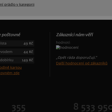
í prádlo v kategorii
 poštovné
Zákazníci nám věří
hodnotí:
ísta
49 Kč
řevodem
44 Kč
„Opět ráda doporučuji.“
 dobírku
149 Kč
Další hodnocení od zákazníků
štovném zde
355
8 533 95