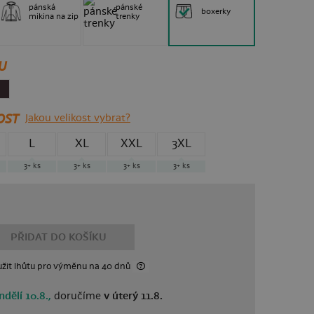
pánská
pánské
boxerky
mikina na zip
trenky
U
OST
Jakou velikost vybrat?
L
XL
XXL
3XL
3+
ks
3+
ks
3+
ks
3+
ks
PŘIDAT DO KOŠÍKU
žit lhůtu
pro výměnu
na 40 dnů
ndělí 10.8.,
doručíme
v úterý 11.8.