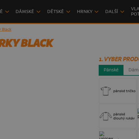
VLA
É
DÁMSKÉ
DĚTSKÉ
HRNKY
DALŠÍ
POT
 Black
RKY BLACK
1. VYBER PROD
Pánské
Dám
pánské tričko
pánské
dlouhý rukáv