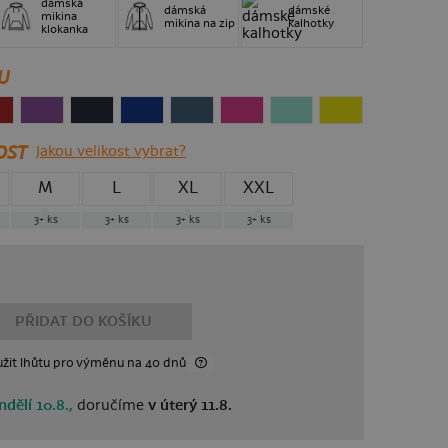
dámská
dámská
dámské
mikina
mikina na zip
kalhotky
klokanka
U
OST
Jakou velikost vybrat?
M
L
XL
XXL
3+
ks
3+
ks
3+
ks
3+
ks
PŘIDAT DO KOŠÍKU
žit lhůtu
pro výměnu
na 40 dnů
ndělí 10.8.,
doručíme
v úterý 11.8.