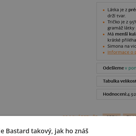
Látka je z
pré
drží tvar.
Tričko je z 9
gramáž látky 
Má
menší kul
krátké přiléh
Simona na vid
Informace o 
Odešleme
v pon
Tabulka velikost
Hodnocení:
4.92
PROCHÁZET VŠE:
GEEK
FILM
je Bastard takový, jak ho znáš