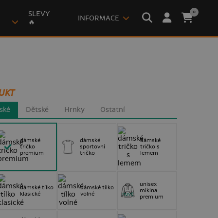
0
SLEVY
INFORMACE
🔥
UKT
ské
Dětské
Hrnky
Ostatní
dámské
dámské
dámské
tričko
sportovní
tričko s
premium
tričko
lemem
unisex
dámské tílko
dámské tílko
mikina
klasické
volné
nové
premium