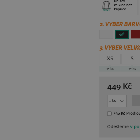
unisex
mikina bez
kapuce
nové
2. VYBER BARV
3.
VYBER VELIK
XS
S
3+
ks
3+
ks
449
Kč
+30 Kč
Prodlou
Odešleme
v po