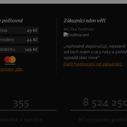
 poštovné
Zákazníci nám věří
MGTka hodnotí:
ísta
49 Kč
řevodem
44 Kč
„rozhodně doporučuji, nejstarší 
 dobírku
149 Kč
od nich mám cca 3 roky a pořád
vypadá jako nové“
Další hodnocení od zákazníků
štovném zde
355
8 524 25
položek v nabídce
Kč vyplaceno grafi