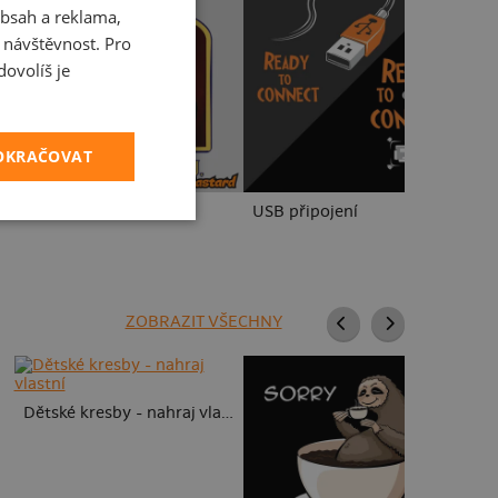
Gh
bsah a reklama,
CZECH
t návštěvnost. Pro
SLOVAK
ovolíš je
POKRAČOVAT
Zase práce?
USB připojení
ZOBRAZIT VŠECHNY
Dětské kresby - nahraj vlastní