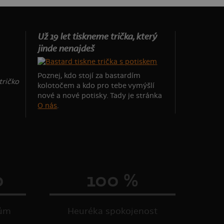
Už 19 let tiskneme trička, který
jinde nenajdeš
Poznej, kdo stojí za bastardím
tričko
kolotočem a kdo pro tebe vymýšlí
nové a nové potisky. Tady je stránka
O nás
.
0
100 %
kům
Heuréka spokojenost