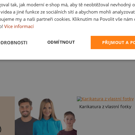
oval tak, jak moderní e-shop má, aby tě neobtěžoval nevhodný o
a videa a jiné funkce ze sociálních sítí a abychom mohli analyzova
ujeme my a naši partneři cookies. Kliknutím na Povolit vše nám d
o!
Více informací
ODMÍTNOUT
ODROBNOSTI
PŘIJMOUT A 
B14: S čerty nejsou žerty
Cimrman: Debil, blbeček
Karikatura z vlastní fotky