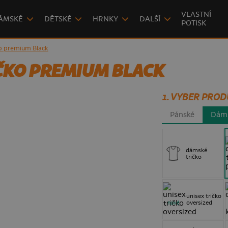
VLASTNÍ
ÁMSKÉ
DĚTSKÉ
HRNKY
DALŠÍ
POTISK
o premium Black
ČKO PREMIUM BLACK
1. VYBER PROD
Pánské
Dám
dámské
tričko
unisex tričko
oversized
nové