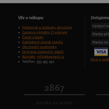
Vše o nákupu
Dotujeme
Výdejní m
Poštovné a způsoby doručení
Garance výměny či vrácení
Platba p
Časté otázky
Zakázkový potisk textilu
Platba na
Obchodní podmínky
Ochrana osobních údajů
Kontakt
:
info@bastard.cz
Více o po
Telefon: 355 455 192
2867
potisků na textilu