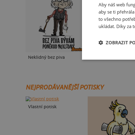
Aby náš web fung
aby se ti přehrál
to všechno potřeb
ukládat. Díky za t
ZOBRAZIT P
Neklidný bez piva
Fušál
NEJPRODÁVANĚJŠÍ POTISKY
Vlastní potisk