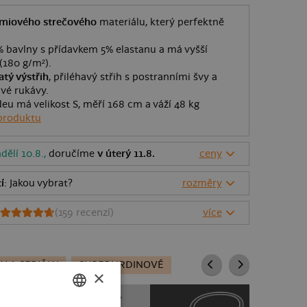
miového strečového
materiálu, který perfektně
5% bavlny s přídavkem 5% elastanu a má vyšší
(180 g/m²).
atý výstřih
, přiléhavý střih s postranními švy a
avé rukávy.
eu má velikost S, měří 168 cm a váží 48 kg
produktu
dělí 10.8.,
doručíme
v úterý 11.8.
ceny
í
: Jakou vybrat?
rozměry
(
159
recenzí)
více
Y A SERIÁLY
SUPERHRDINOVÉ
×