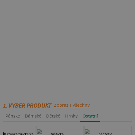
1. VYBER PRODUKT
Zobrazit všechny
Pánské
Dámské
Dětské
Hrnky
Ostatní
kšiltovka truckerka
taštička
pantofle