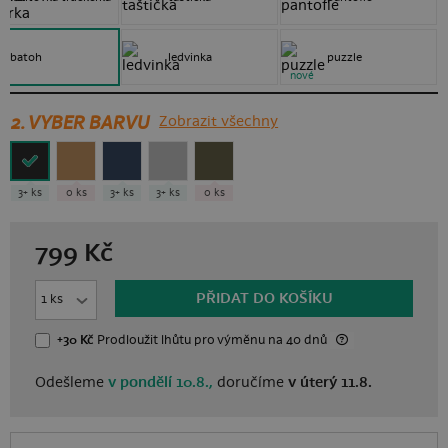
batoh
ledvinka
puzzle
nové
2. VYBER BARVU
Zobrazit všechny
3+ ks
0 ks
3+ ks
3+ ks
0 ks
799
Kč
PŘIDAT DO KOŠÍKU
+30 Kč
Prodloužit lhůtu
pro výměnu
na 40 dnů
Odešleme
v pondělí 10.8.,
doručíme
v úterý 11.8.