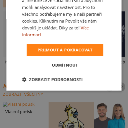
a jiné funkce ze sociálních sítí a abychom
GEEK
FILMY A SERIÁLY
SUPERHRDINOVÉ
mohli analyzovat návštěvnost. Pro to
všechno potřebujeme my a naši partneři
cookies. Kliknutím na Povolit vše nám
dovolíš je ukládat. Díky za to!
Více
informací
PŘIJMOUT A POKRAČOVAT
Neklidný bez piva
Fušál
ODMÍTNOUT
ZOBRAZIT PODROBNOSTI
NEJPRODÁVANĚJŠÍ POTISKY
ZOBRAZIT VŠECHNY
Vlastní potisk