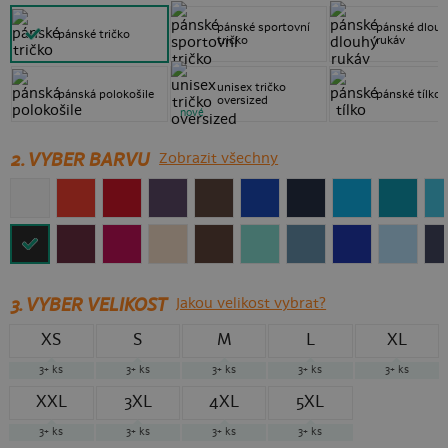
pánské sportovní
pánské dlouh
pánské tričko
tričko
rukáv
unisex tričko
pánská polokošile
pánské tílko
oversized
nové
2. VYBER BARVU
Zobrazit všechny
3.
VYBER VELIKOST
Jakou velikost vybrat?
XS
S
M
L
XL
3+
ks
3+
ks
3+
ks
3+
ks
3+
ks
XXL
3XL
4XL
5XL
3+
ks
3+
ks
3+
ks
3+
ks