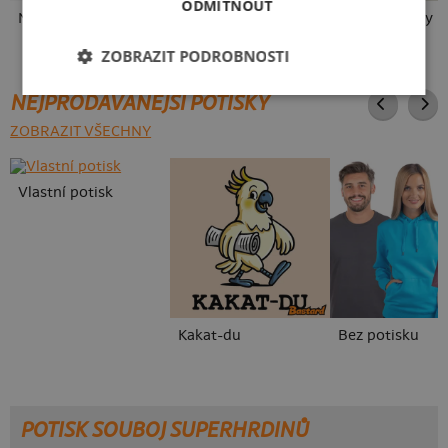
ODMÍTNOUT
Neklidný bez piva
Fušál
Mám kulatiny
ZOBRAZIT PODROBNOSTI
NEJPRODÁVANĚJŠÍ POTISKY
ZOBRAZIT VŠECHNY
Vlastní potisk
Kakat-du
Bez potisku
POTISK SOUBOJ SUPERHRDINŮ