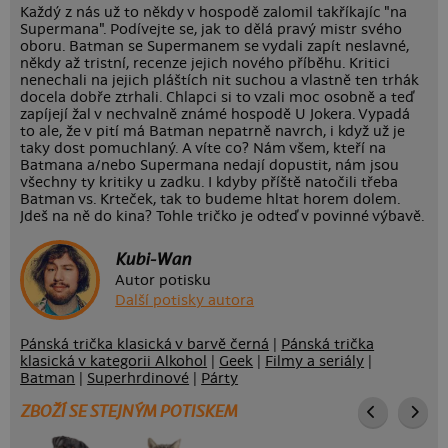
Každý z nás už to někdy v hospodě zalomil takříkajíc "na
Supermana". Podívejte se, jak to dělá pravý mistr svého
oboru. Batman se Supermanem se vydali zapít neslavné,
někdy až tristní, recenze jejich nového příběhu. Kritici
nenechali na jejich pláštích nit suchou a vlastně ten trhák
docela dobře ztrhali. Chlapci si to vzali moc osobně a teď
zapíjejí žal v nechvalně známé hospodě U Jokera. Vypadá
to ale, že v pití má Batman nepatrně navrch, i když už je
taky dost pomuchlaný. A víte co? Nám všem, kteří na
Batmana a/nebo Supermana nedají dopustit, nám jsou
všechny ty kritiky u zadku. I kdyby příště natočili třeba
Batman vs. Krteček, tak to budeme hltat horem dolem.
Jdeš na ně do kina? Tohle tričko je odteď v povinné výbavě.
Kubi-Wan
Autor potisku
Další potisky autora
Pánská trička klasická v barvě černá
|
Pánská trička
klasická v kategorii Alkohol
|
Geek
|
Filmy a seriály
|
Batman
|
Superhrdinové
|
Párty
ZBOŽÍ SE STEJNÝM POTISKEM