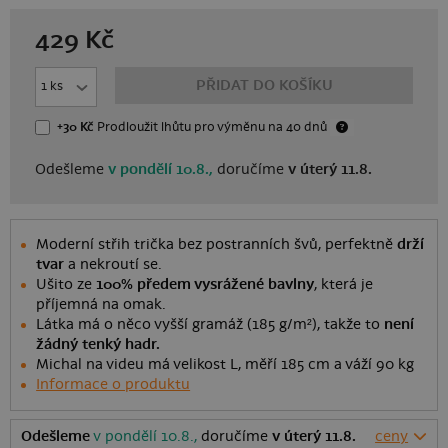
429
Kč
PŘIDAT DO KOŠÍKU
+30 Kč
Prodloužit lhůtu
pro výměnu
na 40 dnů
Odešleme
v pondělí 10.8.,
doručíme
v úterý 11.8.
Moderní střih trička bez postranních švů, perfektně
drží
tvar
a nekroutí se.
Ušito ze
100% předem vysrážené bavlny
, která je
příjemná na omak.
Látka má o něco vyšší gramáž (185 g/m²), takže to
není
žádný tenký hadr.
Michal na videu má velikost L, měří 185 cm a váží 90 kg
Informace o produktu
Odešleme
v pondělí 10.8.,
doručíme
v úterý 11.8.
ceny