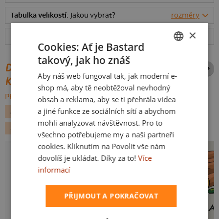
Tabulka velikostí
: Jakou vybrat?
rozměry
×
Hodnocení:
4.93
(
3035
recenzí)
více
Cookies: Ať je Bastard
takový, jak ho znáš
CZECH
DALŠÍ POTISKY ZE STEJNÉ
Aby náš web fungoval tak, jak moderní e-
SLOVAK
KATEGORIE
shop má, aby tě neobtěžoval nevhodný
PROCHÁZET VŠE:
obsah a reklama, aby se ti přehrála videa
a jiné funkce ze sociálních sítí a abychom
ALKOHOL
GEEK
FILMY A SERIÁLY
BATMAN
mohli analyzovat návštěvnost. Pro to
SUPERHRDINOVÉ
PÁRTY
všechno potřebujeme my a naši partneři
cookies. Kliknutím na Povolit vše nám
dovolíš je ukládat. Díky za to!
Více
informací
PŘIJMOUT A POKRAČOVAT