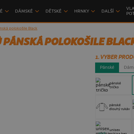
VLA
É
DÁMSKÉ
DĚTSKÉ
HRNKY
DALŠÍ
POT
nská polokošile Black
 PÁNSKÁ POLOKOŠILE BLAC
1. VYBER PROD
Pánské
Dám
pánské
tričko
pánské
dlouhý rukáv
unisex
nové
mikina bez