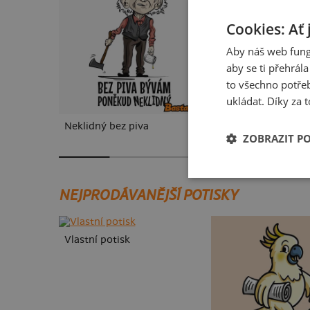
Cookies: Ať 
Aby náš web fung
aby se ti přehrál
to všechno potřeb
ukládat. Díky za t
Neklidný bez piva
Fušál
ZOBRAZIT P
NEJPRODÁVANĚJŠÍ POTISKY
Vlastní potisk