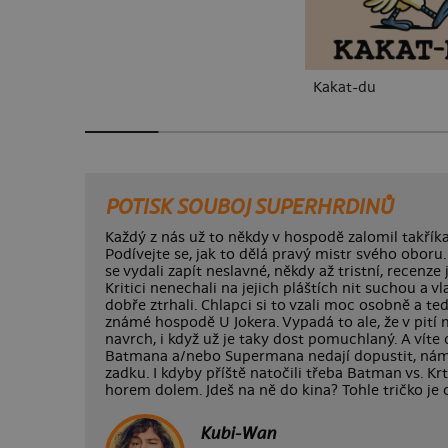
Kakat-du
POTISK SOUBOJ SUPERHRDINŮ
Každý z nás už to někdy v hospodě zalomil takřík
Podívejte se, jak to dělá pravý mistr svého obo
se vydali zapít neslavné, někdy až tristní, recenze
Kritici nenechali na jejich pláštích nit suchou a v
dobře ztrhali. Chlapci si to vzali moc osobně a teď
známé hospodě U Jokera. Vypadá to ale, že v pit
navrch, i když už je taky dost pomuchlaný. A víte
Batmana a/nebo Supermana nedají dopustit, nám j
zadku. I kdyby příště natočili třeba Batman vs. Kr
horem dolem. Jdeš na ně do kina? Tohle tričko je
Kubi-Wan