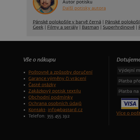
Autor potisku
Další potisky autora
Pánské polokošile v barvě černá
|
Pánské polokošil
Geek
|
Filmy a seriály
|
Batman
|
Superhrdinové
|
Vše o nákupu
Dotujeme
Výdejní m
Poštovné a způsoby doručení
Garance výměny či vrácení
Platba p
Časté otázky
Zakázkový potisk textilu
Platba na
Obchodní podmínky
Ochrana osobních údajů
Kontakt
:
info@bastard.cz
Více o po
Telefon: 355 455 192