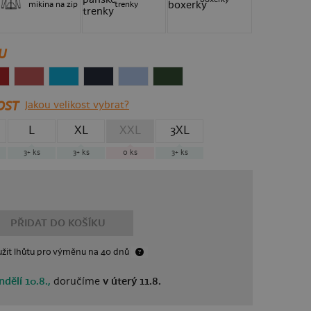
mikina na zip
trenky
U
OST
Jakou velikost vybrat?
L
XL
XXL
3XL
3+
ks
3+
ks
0
ks
3+
ks
PŘIDAT DO KOŠÍKU
žit lhůtu
pro výměnu
na 40 dnů
ndělí 10.8.,
doručíme
v úterý 11.8.