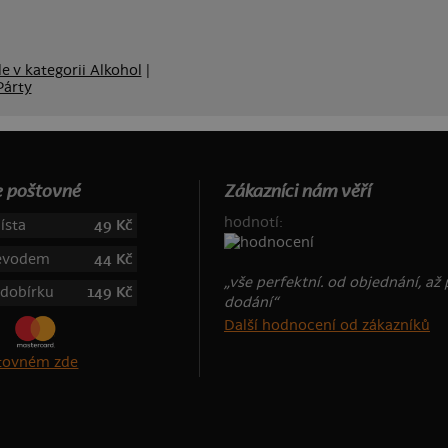
e v kategorii Alkohol
|
Párty
 poštovné
Zákazníci nám věří
hodnotí:
ísta
49 Kč
řevodem
44 Kč
„vše perfektní. od objednání, až
 dobírku
149 Kč
dodání“
Další hodnocení od zákazníků
štovném zde