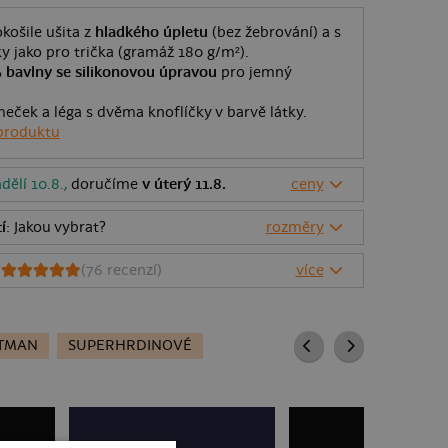
košile ušita z
hladkého úpletu
(bez žebrování) a s
ky jako pro trička (gramáž 180 g/m²).
 bavlny se silikonovou úpravou
pro jemný
eček a léga s dvěma knoflíčky v barvě látky.
produktu
dělí 10.8.,
doručíme
v úterý 11.8.
ceny
í
: Jakou vybrat?
rozměry
6
(
76
recenzí)
více
TMAN
SUPERHRDINOVÉ