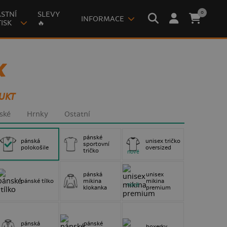
0
STNÍ
SLEVY
INFORMACE
ISK
🔥
K
UKT
ské
Hrnky
Ostatní
pánské
pánská
unisex tričko
sportovní
polokošile
oversized
tričko
nové
pánská
unisex
pánské tílko
mikina
mikina
nové
klokanka
premium
pánská
pánské
boxerky