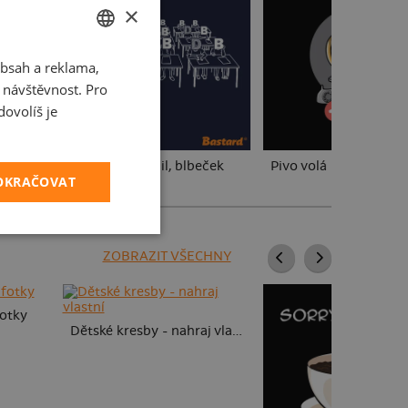
×
bsah a reklama,
CZECH
t návštěvnost. Pro
SLOVAK
ovolíš je
erty
Cimrman: Debil, blbeček
Pivo volá
POKRAČOVAT
ZOBRAZIT VŠECHNY
fotky
Dětské kresby - nahraj vlastní