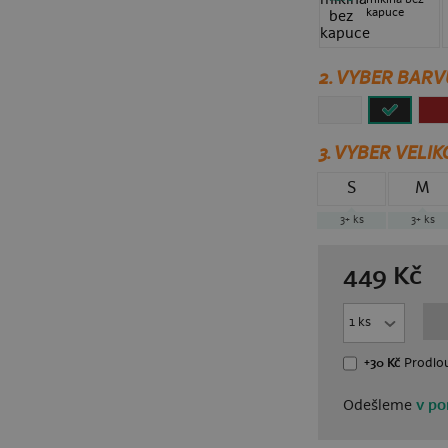
kapuce
2. VYBER BARV
3.
VYBER VELIK
S
M
3+
ks
3+
ks
449
Kč
+30 Kč
Prodlou
Odešleme
v po