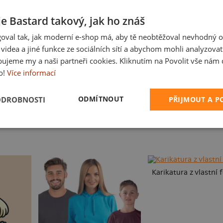
je Bastard takový, jak ho znáš
oval tak, jak moderní e-shop má, aby tě neobtěžoval nevhodný o
a videa a jiné funkce ze sociálních sítí a abychom mohli analyzova
ujeme my a naši partneři cookies. Kliknutím na Povolit vše nám d
o!
Více informací
Mám kulatiny
B14: S čerty nejsou ž
ODMÍTNOUT
ODROBNOSTI
PŘIJMOUT A 
Karikatura z vlastní 