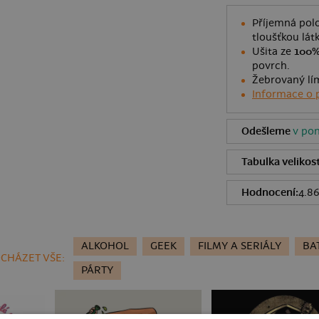
Příjemná polo
tloušťkou lát
Ušita ze
100%
povrch.
Žebrovaný lím
Informace o 
Odešleme
v pon
Tabulka velikost
Hodnocení:
4.8
ALKOHOL
GEEK
FILMY A SERIÁLY
BA
CHÁZET VŠE:
PÁRTY