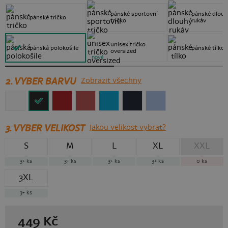
pánské sportovní
pánské dlou
pánské tričko
tričko
rukáv
unisex tričko
pánská polokošile
pánské tílko
oversized
nové
2. VYBER BARVU
Zobrazit všechny
3.
VYBER VELIKOST
Jakou velikost vybrat?
S
M
L
XL
XXL
3+
ks
3+
ks
3+
ks
3+
ks
0
ks
3XL
3+
ks
449
Kč