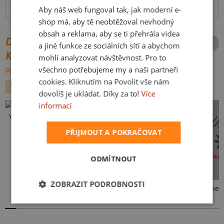
Aby náš web fungoval tak, jak moderní e-
Hodnocení:
4.86
(
76
recenzí)
více
SLOVAK
shop má, aby tě neobtěžoval nevhodný
obsah a reklama, aby se ti přehrála videa
DALŠÍ POTISKY ZE STEJNÉ
a jiné funkce ze sociálních sítí a abychom
KATEGORIE
mohli analyzovat návštěvnost. Pro to
všechno potřebujeme my a naši partneři
PROCHÁZET VŠE:
cookies. Kliknutím na Povolit vše nám
VÁNOCE
dovolíš je ukládat. Díky za to!
Více
informací
Vlastní potisk
PŘIJMOUT A POKRAČOVAT
ODMÍTNOUT
ZOBRAZIT PODROBNOSTI
Cimrman: Copak jmelí
Okořeňme 