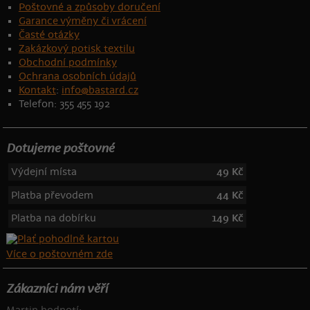
Poštovné a způsoby doručení
Garance výměny či vrácení
Časté otázky
Zakázkový potisk textilu
Obchodní podmínky
Ochrana osobních údajů
Kontakt
:
info@bastard.cz
Telefon: 355 455 192
Dotujeme poštovné
Výdejní místa
49 Kč
Platba převodem
44 Kč
Platba na dobírku
149 Kč
Více o poštovném zde
Zákazníci nám věří