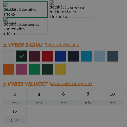
dětská mikina
dětské tričko
klokanka
dětské sportovní
tričko
2. VYBER BARVU
Zobrazit všechny
3.
VYBER VELIKOST
Jakou velikost vybrat?
2
4
6
8
10
3+
ks
3+
ks
3+
ks
3+
ks
3+
ks
12
3+
ks