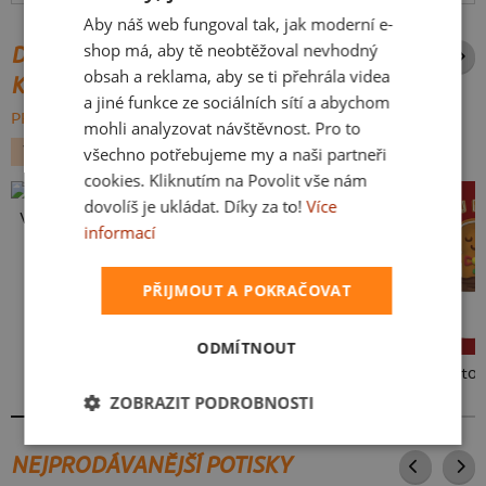
Aby náš web fungoval tak, jak moderní e-
SLOVAK
shop má, aby tě neobtěžoval nevhodný
DALŠÍ POTISKY ZE STEJNÉ
obsah a reklama, aby se ti přehrála videa
KATEGORIE
a jiné funkce ze sociálních sítí a abychom
PROCHÁZET VŠE:
mohli analyzovat návštěvnost. Pro to
VÁNOCE
všechno potřebujeme my a naši partneři
cookies. Kliknutím na Povolit vše nám
dovolíš je ukládat. Díky za to!
Více
Vlastní potisk
informací
PŘIJMOUT A POKRAČOVAT
ODMÍTNOUT
Cimrman: Copak jmelí
Peču na to!
ZOBRAZIT PODROBNOSTI
NEJPRODÁVANĚJŠÍ POTISKY