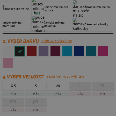
unisex mikina bez
dámská mikina na
dámské tílko volné
kapuce
zip
nové
unisex mikina
dámská mikina
dámské kalhotky
premium
klokanka
2. VYBER BARVU
Zobrazit všechny
3.
VYBER VELIKOST
Jakou velikost vybrat?
XS
S
M
L
XL
3+
ks
3+
ks
3+
ks
0
ks
0
ks
XXL
3XL
0
ks
0
ks