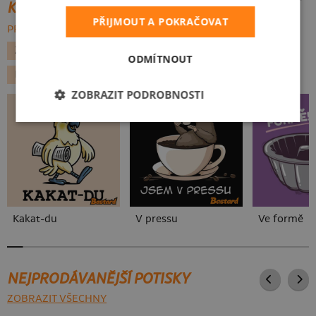
KATEGORIE
PŘIJMOUT A POKRAČOVAT
PROCHÁZET VŠE:
ZVÍŘÁTKA
RYBÁŘSKÁ
TURISTIKA
ADRENALIN
ODMÍTNOUT
RYBY
ZOBRAZIT PODROBNOSTI
Kakat-du
V pressu
Ve formě
NEJPRODÁVANĚJŠÍ POTISKY
ZOBRAZIT VŠECHNY