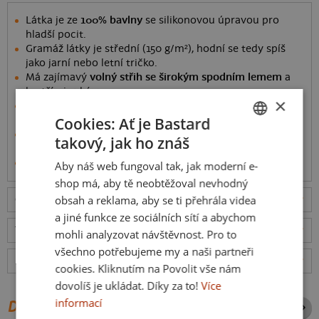
Látka je ze
100% bavlny
se silikonovou úpravou pro
hladší pocit.
Gramáž látky je střední (150 g/m²), hodní se tedy spíš
jako jarní nebo letní tričko.
Má zajímavý
volný střih se širokým spodním lemem
a
kratšími rukávy.
×
Díky volnému střihu a prodloužené délce se hodí
i pro
Cookies: Ať je Bastard
těhotné
.
Modelka Simona na videu má velikost S, měří 168 cm a
takový, jak ho znáš
CZECH
váží 48 kg; Těhotná Martina na videu má velikost L
Informace o produktu
Aby náš web fungoval tak, jak moderní e-
SLOVAK
shop má, aby tě neobtěžoval nevhodný
obsah a reklama, aby se ti přehrála videa
Odešleme
v pondělí 10.8.,
doručíme
v úterý 11.8.
ceny
a jiné funkce ze sociálních sítí a abychom
Tabulka velikostí
: Jakou vybrat?
rozměry
mohli analyzovat návštěvnost. Pro to
všechno potřebujeme my a naši partneři
Hodnocení:
5
(
44
recenzí)
více
cookies. Kliknutím na Povolit vše nám
dovolíš je ukládat. Díky za to!
Více
informací
DALŠÍ POTISKY ZE STEJNÉ