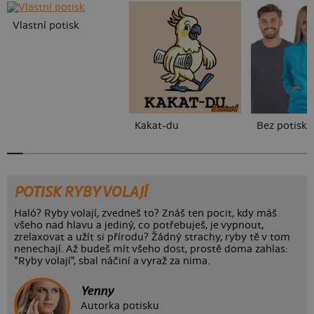
Vlastní potisk
Kakat-du
Bez potisku
POTISK RYBY VOLAJÍ
Haló? Ryby volají, zvedneš to? Znáš ten pocit, kdy máš
všeho nad hlavu a jediný, co potřebuješ, je vypnout,
zrelaxovat a užít si přírodu? Žádný strachy, ryby tě v tom
nenechají. Až budeš mít všeho dost, prostě doma zahlas:
"Ryby volají", sbal náčiní a vyraž za nima.
Yenny
Autorka potisku