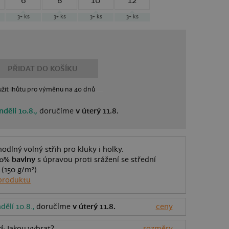
6
8
10
12
3+
ks
3+
ks
3+
ks
3+
ks
PŘIDAT DO KOŠÍKU
žit lhůtu
pro výměnu
na 40 dnů
ndělí 10.8.,
doručíme
v úterý 11.8.
odlný volný střih pro kluky i holky.
0% bavlny
s úpravou proti srážení se střední
 (150 g/m²).
produktu
dělí 10.8.,
doručíme
v úterý 11.8.
ceny
í
: Jakou vybrat?
rozměry