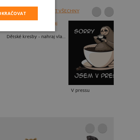
ZOBRAZIT VŠECHNY
POKRAČOVAT
Dětské kresby - nahraj vlastní
V pressu
B1