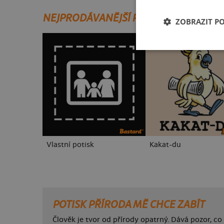
NEJPRODÁVANĚJŠÍ POTISKY
ZOBRAZIT P
Vlastní potisk
Kakat-du
POTISK PŘÍRODA MĚ CHCE ZABÍT
Člověk je tvor od přírody opatrný. Dává pozor, co