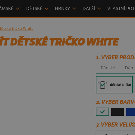
ÁMSKÉ
DĚTSKÉ
HRNKY
DALŠÍ
VLASTNÍ POT
dětské tričko White
ÍT DĚTSKÉ TRIČKO WHITE
1. VYBER PROD
Pánské
Dám
dětské tričko
2. VYBER BARV
3.
VYBER VELIK