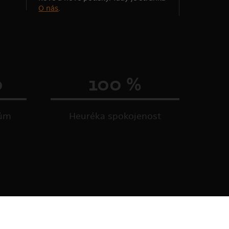
O nás
.
0
100 %
kům
Heuréka spokojenost