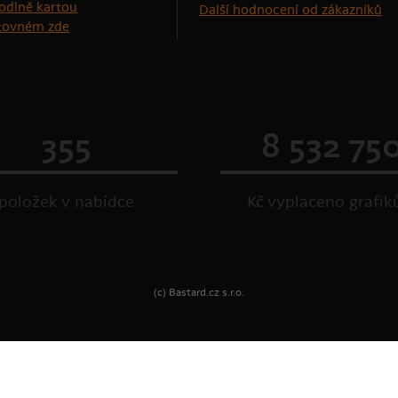
Další hodnocení od zákazníků
štovném zde
355
8 532 75
položek v nabídce
Kč vyplaceno grafi
(c) Bastard.cz s.r.o.