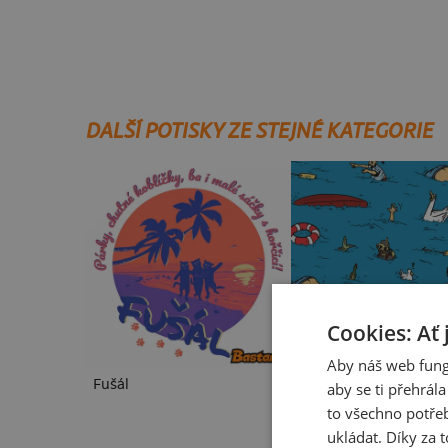
DALŠÍ POTISKY ZE STEJNÉ KATEGORIE
Cookies: Ať 
Aby náš web fung
Fušál
Jedeme vodu
aby se ti přehrál
to všechno potřeb
ukládat. Díky za t