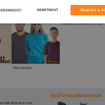
ODMÍTNOUT
ODROBNOSTI
PŘIJMOUT A 
Karikatura z vlastní fotky
Bez potisku
ZBOŽÍ SE STEJNÝM POTISKEM
 se kde šustne a moc