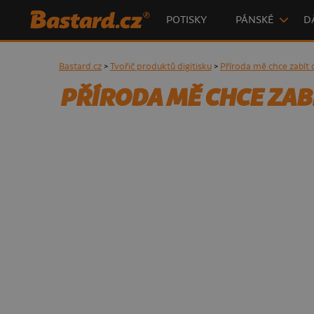
POTISKY
PÁNSKÉ
D
Bastard.cz
>
Tvořič produktů digitisku
>
Příroda mě chce zabít 
PŘÍRODA MĚ CHCE ZAB