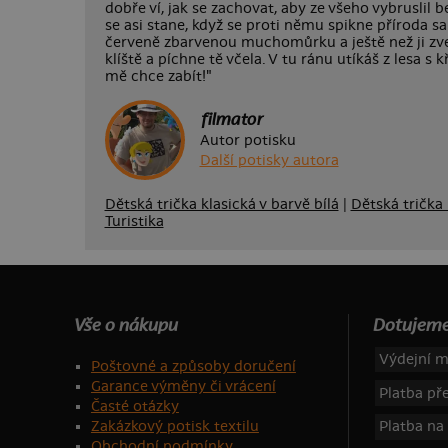
dobře ví, jak se zachovat, aby ze všeho vybruslil b
se asi stane, když se proti němu spikne příroda 
červeně zbarvenou muchomůrku a ještě než ji zved
klíště a píchne tě včela. V tu ránu utíkáš z lesa 
mě chce zabít!"
filmator
Autor potisku
Další potisky autora
Dětská trička klasická v barvě bílá
|
Dětská trička 
Turistika
Vše o nákupu
Dotujeme
Výdejní m
Poštovné a způsoby doručení
Garance výměny či vrácení
Platba p
Časté otázky
Zakázkový potisk textilu
Platba na
Obchodní podmínky