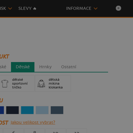
ISK
SLEVY 🔥
INFORMACE
0
UKT
ské
Dětské
Hrnky
Ostatní
dětské
dětská
sportovní
mikina
tričko
klokanka
U
OST
Jakou velikost vybrat?