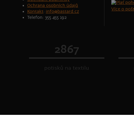
Ochrana osobních údajů
Více o po
Kontakt
:
info@bastard.cz
Telefon: 355 455 192
2867
potisků na textilu