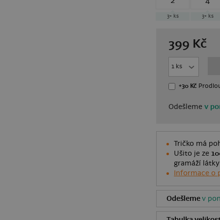
2
4
3+
ks
3+
ks
399
Kč
+30 Kč
Prodlou
Odešleme
v po
Tričko má poh
Ušito je ze
10
gramáží látky
Informace o 
Odešleme
v pon
Tabulka velikost