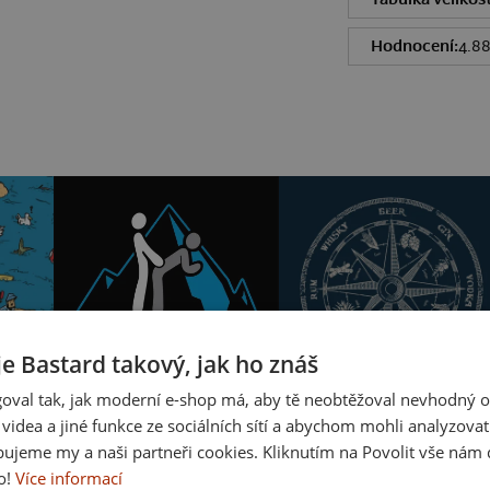
Hodnocení:
4.8
je Bastard takový, jak ho znáš
oval tak, jak moderní e-shop má, aby tě neobtěžoval nevhodný o
Vysokohorská přirážka
Alkoholický kompas
a videa a jiné funkce ze sociálních sítí a abychom mohli analyzova
ujeme my a naši partneři cookies. Kliknutím na Povolit vše nám d
o!
Více informací