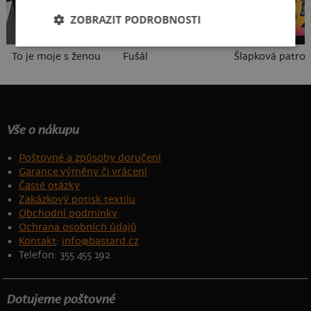
ZOBRAZIT PODROBNOSTI
To je moje s ženou
Fušál
Šlapková patrol
Vše o nákupu
Poštovné a způsoby doručení
Garance výměny či vrácení
Časté otázky
Zakázkový potisk textilu
Obchodní podmínky
Ochrana osobních údajů
Kontakt
:
info@bastard.cz
Telefon: 355 455 192
Dotujeme poštovné