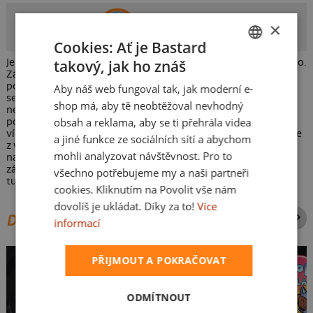
MN
×
Autor potisku
Cookies: Ať je Bastard
takový, jak ho znáš
Je obecně známo, že na horách je zima a poměrně dost draho.
CZECH
Základním kamenem úspěchu je tedy pořádně se zahřát a
pokud možno co nejlevněji. Když už všechny jiné způsoby
Aby náš web fungoval tak, jak moderní e-
SLOVAK
selžou, vždycky je tu ještě staré dobré tření. Fyzikálně
shop má, aby tě neobtěžoval nevhodný
nezpochybnitelný zdroj tepla. Taková vysokohorská přirážka
obsah a reklama, aby se ti přehrála videa
pořádně rozhicuje ne jednoho, ale rovnou dva nebo rovnou
více zúčastněných. Jen se moc nezdržujte romantikou, aby se
a jiné funkce ze sociálních sítí a abychom
z vás nestalo ledové sousoší. Přirážet je radno s
mohli analyzovat návštěvnost. Pro to
nadprůměrnou kadencí. Snáze pak dosáhnete vrcholu i v
základním táboře! Máme tričko pro milovníky vysokohorské
všechno potřebujeme my a naši partneři
turistiky nebo prostě jen pro milovníky.
cookies. Kliknutím na Povolit vše nám
dovolíš je ukládat. Díky za to!
Více
DALŠÍ POTISKY ZE STEJNÉ KATEGORIE
informací
PŘIJMOUT A POKRAČOVAT
ODMÍTNOUT