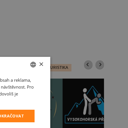
×
T VŠE:
NA VODĚ
TURISTIKA
bsah a reklama,
CZECH
t návštěvnost. Pro
SLOVAK
ovolíš je
POKRAČOVAT