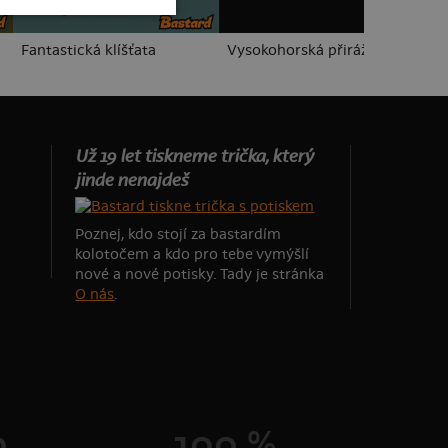
Fantastická klíšťata
Vysokohorská přirážka
Al
Už 19 let tiskneme trička, který
jinde nenajdeš
Poznej, kdo stojí za bastardím
kolotočem a kdo pro tebe vymýšlí
nové a nové potisky. Tady je stránka
O nás
.
0
100 %