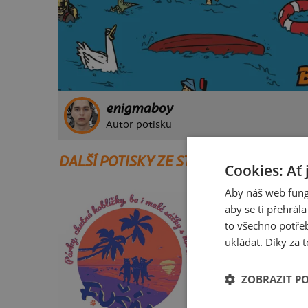
enigmaboy
Autor potisku
DALŠÍ POTISKY ZE STEJNÉ KATEGORIE
Cookies: Ať 
Aby náš web fung
aby se ti přehrál
to všechno potřeb
ukládat. Díky za t
ZOBRAZIT P