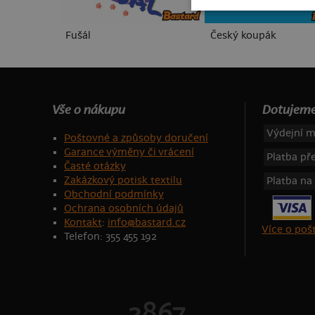
Fušál
Český koupák
Vše o nákupu
Dotujeme
Výdejní m
Poštovné a způsoby doručení
Garance výměny či vrácení
Platba p
Časté otázky
Zakázkový potisk textilu
Platba na
Obchodní podmínky
Ochrana osobních údajů
Kontakt
:
info@bastard.cz
Více o po
Telefon: 355 455 192
2867