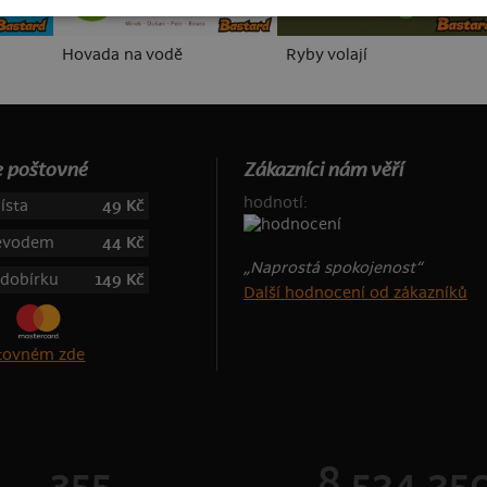
Hovada na vodě
Ryby volají
 poštovné
Zákazníci nám věří
hodnotí:
ísta
49 Kč
řevodem
44 Kč
„Naprostá spokojenost“
 dobírku
149 Kč
Další hodnocení od zákazníků
štovném zde
355
8 524 25