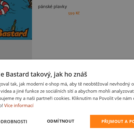
pánské plavky
599 Kč
PROCHÁZE
je Bastard takový, jak ho znáš
oval tak, jak moderní e-shop má, aby tě neobtěžoval nevhodný o
a videa a jiné funkce ze sociálních sítí a abychom mohli analyzova
ujeme my a naši partneři cookies. Kliknutím na Povolit vše nám d
o!
Více informací
ODMÍTNOUT
ODROBNOSTI
PŘIJMOUT A 