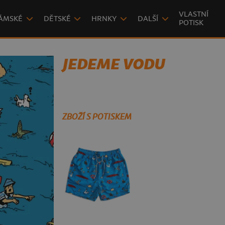
VLASTNÍ
ÁMSKÉ
DĚTSKÉ
HRNKY
DALŠÍ
POTISK
JEDEME VODU
ZBOŽÍ S POTISKEM