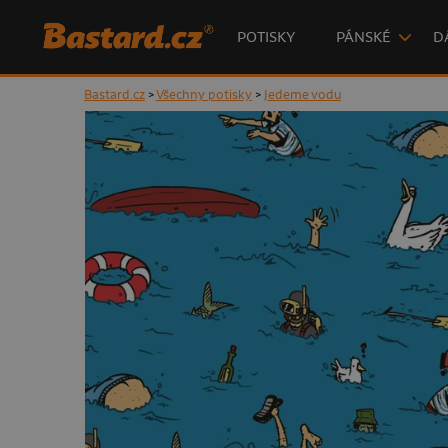
POTISKY
PÁNSKÉ
D
Bastard.cz
>
Všechny potisky
>
Jedeme vodu