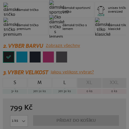
dámské sportovní
unisex tričko
dámské tričko
tričko
oversized
nové
dámské tričko
dámské tričko s
dámské tílko
premium
lemem
klasické
2. VYBER BARVU
Zobrazit všechny
3.
VYBER VELIKOST
Jakou velikost vybrat?
S
M
L
XL
XXL
3+
ks
jen 1x
ks
jen 3x
ks
0
ks
0
ks
799
Kč
PŘIDAT DO KOŠÍKU