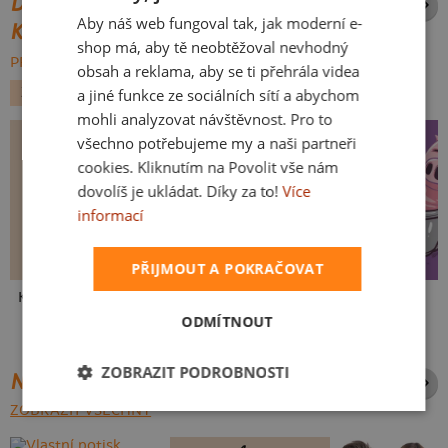
DALŠÍ POTISKY ZE STEJNÉ
Aby náš web fungoval tak, jak moderní e-
KATEGORIE
SLOVAK
shop má, aby tě neobtěžoval nevhodný
PROCHÁZET VŠE:
obsah a reklama, aby se ti přehrála videa
ZVÍŘÁTKA
JÍDLO
KOČKY
a jiné funkce ze sociálních sítí a abychom
mohli analyzovat návštěvnost. Pro to
všechno potřebujeme my a naši partneři
cookies. Kliknutím na Povolit vše nám
dovolíš je ukládat. Díky za to!
Více
informací
PŘIJMOUT A POKRAČOVAT
Kakat-du
V pressu
Ve formě
ODMÍTNOUT
ZOBRAZIT PODROBNOSTI
NEJPRODÁVANĚJŠÍ POTISKY
ZOBRAZIT VŠECHNY