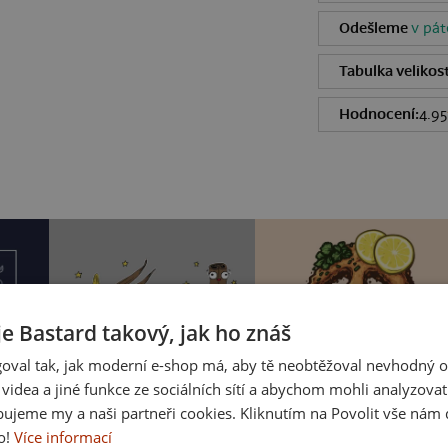
Odešleme
v pát
Tabulka velikost
Hodnocení:
4.95
je Bastard takový, jak ho znáš
oval tak, jak moderní e-shop má, aby tě neobtěžoval nevhodný o
a videa a jiné funkce ze sociálních sítí a abychom mohli analyzova
ujeme my a naši partneři cookies. Kliknutím na Povolit vše nám d
o!
Více informací
í
Okořeňme to
Řízkot