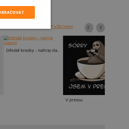
POKRAČOVAT
ZOBRAZIT VŠECHNY
Dětské kresby - nahraj vlastní
V pressu
B1