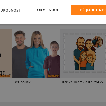
ODMÍTNOUT
ODROBNOSTI
PŘIJMOUT A 
Bez potisku
Karikatura z vlastní fotky