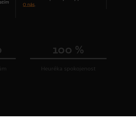
zatím
O nás
.
0
100 %
kům
Heuréka spokojenost