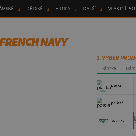
ÁMSKÉ
DĚTSKÉ
HRNKY
DALŠÍ
VLASTNÍ POT
 FRENCH NAVY
1. VYBER PROD
Pánské
Dám
placka
nové
polštář
ledvinka