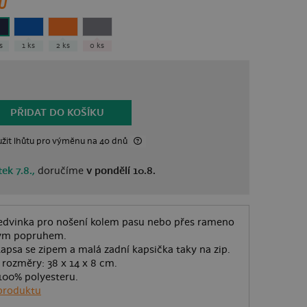
U
ks
1 ks
2 ks
0 ks
PŘIDAT DO KOŠÍKU
žit lhůtu
pro výměnu
na 40 dnů
ek 7.8.,
doručíme
v pondělí 10.8.
edvinka pro nošení kolem pasu nebo přes rameno
ným popruhem.
kapsa se zipem a malá zadní kapsička taky na zip.
a rozměry: 38 x 14 x 8 cm.
100% polyesteru.
produktu