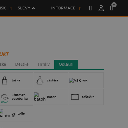
0
ISK
SLEVY 🔥
INFORMACE
UKT
ské
Dětské
Hrnky
Ostatní
taška
zástěra
vak
kšiltovka
batoh
taštička
baseballka
nové
pantofle