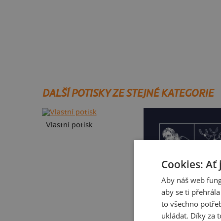
DALŠÍ POTISKY ZE STEJNÉ KATEGORIE
Vlastní potisk
Cookies: Ať 
Aby náš web fung
aby se ti přehrál
to všechno potřeb
ukládat. Díky za t
Cimrman: Copak jmel