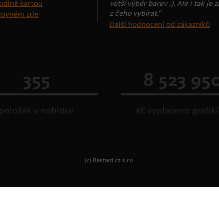
vetší výběr barev :). Ale i tak je 
z čeho vybírat.“
štovném zde
Další hodnocení od zákazníků
355
8 523 95
položek v nabídce
Kč vyplaceno grafi
(c) Bastard.cz s.r.o.