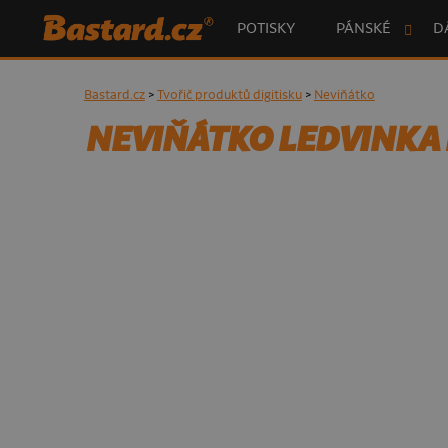
POTISKY
PÁNSKÉ
D
Bastard.cz
>
Tvořič produktů digitisku
>
Neviňátko
NEVIŇÁTKO LEDVINKA