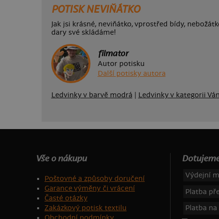
POTISK NEVIŇÁTKO
Jak jsi krásné, neviňátko, vprostřed bídy, nebožá
dary své skládáme!
filmator
Autor potisku
Další potisky autora
Ledvinky v barvě modrá
|
Ledvinky v kategorii Vá
Vše o nákupu
Dotujeme
Výdejní m
Poštovné a způsoby doručení
Garance výměny či vrácení
Platba p
Časté otázky
Zakázkový potisk textilu
Platba na
Obchodní podmínky