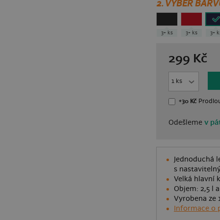
2. VYBER BARV
3+ ks
3+ ks
3+ 
299
Kč
+30 Kč
Prodlou
Odešleme
v pát
Jednoduchá l
s nastavitel
Velká hlavní 
Objem: 2,5 l 
Vyrobena ze 
Informace o 