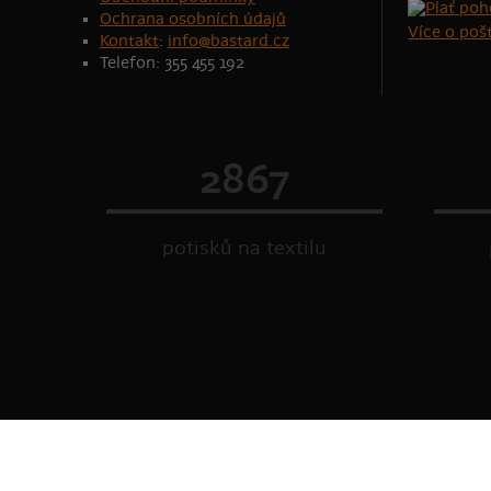
Ochrana osobních údajů
Více o po
Kontakt
:
info@bastard.cz
Telefon: 355 455 192
2867
potisků na textilu