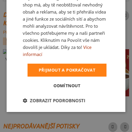
shop má, aby tě neobtěžoval nevhodný
obsah a reklama, aby se ti přehrála videa
DALŠÍ POTISKY ZE STEJNÉ
a jiné funkce ze sociálních sítí a abychom
KATEGORIE
mohli analyzovat návštěvnost. Pro to
PROCHÁZET VŠE:
všechno potřebujeme my a naši partneři
cookies. Kliknutím na Povolit vše nám
VÁNOCE
dovolíš je ukládat. Díky za to!
Více
informací
Vlastní potisk
PŘIJMOUT A POKRAČOVAT
ODMÍTNOUT
ZOBRAZIT PODROBNOSTI
Cimrman: Copak jmelí
Peču na to!
NEJPRODÁVANĚJŠÍ POTISKY