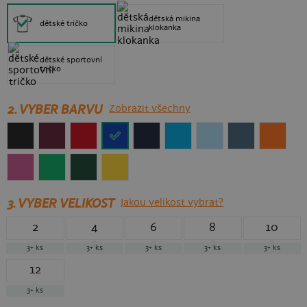
dětská mikina
dětské tričko
klokanka
dětské sportovní
tričko
2. VYBER BARVU
Zobrazit všechny
3.
VYBER VELIKOST
Jakou velikost vybrat?
2
4
6
8
10
3+
ks
3+
ks
3+
ks
3+
ks
3+
ks
12
3+
ks