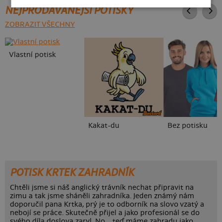
NEJPRODÁVANĚJŠÍ POTISKY
ZOBRAZIT VŠECHNY
Vlastní potisk
Kakat-du
Bez potisku
POTISK KRTEK ZAHRADNÍK
Chtěli jsme si náš anglický trávník nechat připravit na
zimu a tak jsme sháněli zahradníka. Jeden známý nám
doporučil pana Krtka, prý je to odborník na slovo vzatý a
nebojí se práce. Skutečně přijel a jako profesionál se do
svého díla doslova zaryl. No... teď máme zahradu jako