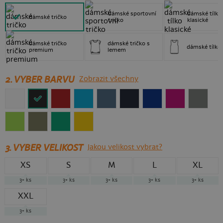
dámské sportovní
dámské tílko
dámské tričko
tričko
klasické
dámské tričko
dámské tričko s
dámské tílko
premium
lemem
2. VYBER BARVU
Zobrazit všechny
3.
VYBER VELIKOST
Jakou velikost vybrat?
XS
S
M
L
XL
3+
ks
3+
ks
3+
ks
3+
ks
3+
ks
XXL
3+
ks