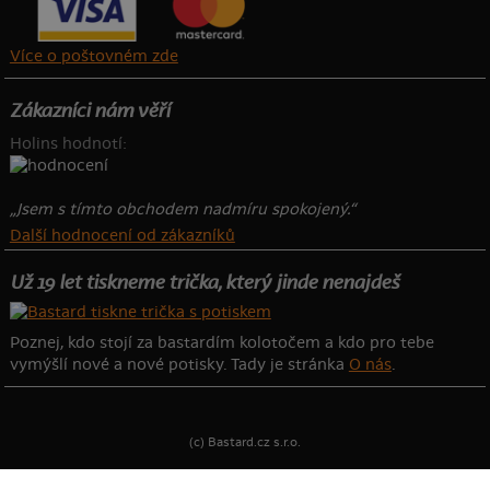
Více o poštovném zde
Zákazníci nám věří
Holins hodnotí:
„Jsem s tímto obchodem nadmíru spokojený.“
Další hodnocení od zákazníků
Už 19 let tiskneme trička, který jinde nenajdeš
Poznej, kdo stojí za bastardím kolotočem a kdo pro tebe
vymýšlí nové a nové potisky. Tady je stránka
O nás
.
(c) Bastard.cz s.r.o.