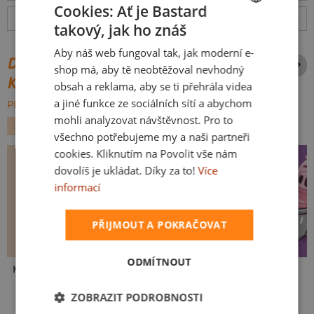
Cookies: Ať je Bastard
Hodnocení:
4.9
(
631
recenzí)
více
takový, jak ho znáš
CZECH
Aby náš web fungoval tak, jak moderní e-
SLOVAK
DALŠÍ POTISKY ZE STEJNÉ
shop má, aby tě neobtěžoval nevhodný
KATEGORIE
obsah a reklama, aby se ti přehrála videa
a jiné funkce ze sociálních sítí a abychom
PROCHÁZET VŠE:
mohli analyzovat návštěvnost. Pro to
ZVÍŘÁTKA
všechno potřebujeme my a naši partneři
cookies. Kliknutím na Povolit vše nám
dovolíš je ukládat. Díky za to!
Více
informací
PŘIJMOUT A POKRAČOVAT
ODMÍTNOUT
Kakat-du
V pressu
Ve formě
ZOBRAZIT PODROBNOSTI