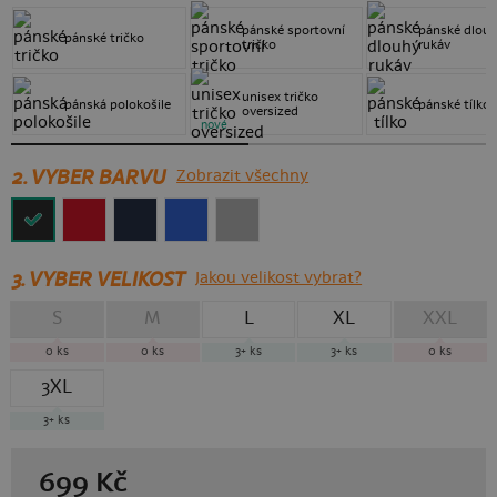
pánské sportovní
pánské dlou
pánské tričko
tričko
rukáv
unisex tričko
pánská polokošile
pánské tílko
oversized
nové
2. VYBER BARVU
Zobrazit všechny
3.
VYBER VELIKOST
Jakou velikost vybrat?
S
M
L
XL
XXL
0
ks
0
ks
3+
ks
3+
ks
0
ks
3XL
3+
ks
699
Kč