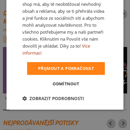
shop má, aby tě neobtěžoval nevhodný
obsah a reklama, aby se ti přehrála videa
DALŠÍ POTISKY ZE STEJNÉ
a jiné funkce ze sociálních sítí a abychom
KATEGORIE
mohli analyzovat návštěvnost. Pro to
PROCHÁZET VŠE:
všechno potřebujeme my a naši partneři
cookies. Kliknutím na Povolit vše nám
SPORT
DESKOVKY
dovolíš je ukládat. Díky za to!
Více
informací
PŘIJMOUT A POKRAČOVAT
ODMÍTNOUT
ZOBRAZIT PODROBNOSTI
Ve formě
Klikař
Kos-tým
NEJPRODÁVANĚJŠÍ POTISKY