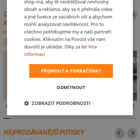
shop má, aby tě neobtěžoval nevhodný
obsah a reklama, aby se ti přehrála videa
DALŠÍ POTISKY ZE STEJNÉ
a jiné funkce ze sociálních sítí a abychom
KATEGORIE
mohli analyzovat návštěvnost. Pro to
všechno potřebujeme my a naši partneři
PROCHÁZET VŠE:
cookies. Kliknutím na Povolit vše nám
ZVÍŘÁTKA
HUDBA
dovolíš je ukládat. Díky za to!
Více
informací
PŘIJMOUT A POKRAČOVAT
ODMÍTNOUT
ZOBRAZIT PODROBNOSTI
Kakat-du
V pressu
Ve formě
NEJPRODÁVANĚJŠÍ POTISKY