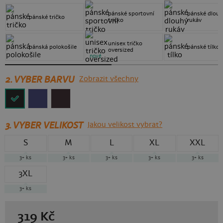
pánské sportovní
pánské dlou
pánské tričko
tričko
rukáv
unisex tričko
pánská polokošile
pánské tílko
oversized
nové
2. VYBER BARVU
Zobrazit všechny
3.
VYBER VELIKOST
Jakou velikost vybrat?
S
M
L
XL
XXL
3+
ks
3+
ks
3+
ks
3+
ks
3+
ks
3XL
3+
ks
319
Kč