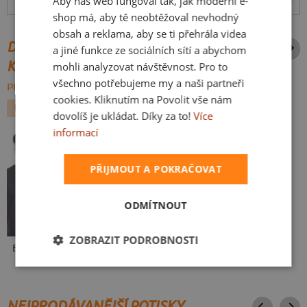
Aby náš web fungoval tak, jak moderní e-
Hodnocení:
4.91
(
57
recenzí)
více
SLOVAK
shop má, aby tě neobtěžoval nevhodný
obsah a reklama, aby se ti přehrála videa
DALŠÍ POTISKY ZE STEJNÉ
a jiné funkce ze sociálních sítí a abychom
KATEGORIE
mohli analyzovat návštěvnost. Pro to
všechno potřebujeme my a naši partneři
PROCHÁZET VŠE:
cookies. Kliknutím na Povolit vše nám
BEZ POTISKU
dovolíš je ukládat. Díky za to!
Více
informací
PŘIJMOUT A POKRAČOVAT
ODMÍTNOUT
ZOBRAZIT PODROBNOSTI
Bez potisku
NEJPRODÁVANĚJŠÍ POTISKY