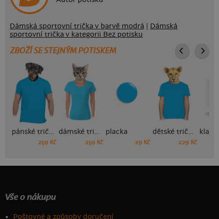
Dámská sportovní trička v barvě modrá
|
Dámská
sportovní trička v kategorii Bez potisku
ZBOŽÍ SE STEJNÝM POTISKEM
pánské tričko
dámské tričko
placka
dětské tričko
259 Kč
259 Kč
29 Kč
229 Kč
Vše o nákupu
Poštovné a způsoby doručení