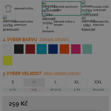
dámské sportovní
unisex tričko
dámské tričko
tričko
oversized
nové
dámské tričko
dámské tričko s
dámské tílko
premium
lemem
klasické
2. VYBER BARVU
Zobrazit všechny
3.
VYBER VELIKOST
Jakou velikost vybrat?
S
M
L
XL
XXL
3+
ks
0
ks
jen 3x
ks
3+
ks
jen 2x
ks
259
Kč