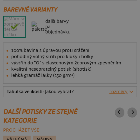
BAREVNÉ VARIANTY
další barvy
na
objednávku
100% bavlna s úpravou proti srážení
pohodlný volný střih pro kluky i holky
výstřih do "O" s elastenovým žebrovým zpevněním
kvalitní nesepratelný potisk (sítotisk)
lehká gramáž látky (150 g/m²)
Tabulka velikostí
: Jakou vybrat?
rozměry
DALŠÍ POTISKY ZE STEJNÉ
KATEGORIE
PROCHÁZET VŠE:
VÁLEČNÁ
NÁPISY