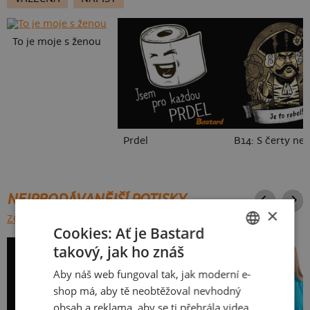
To je moje s ženou
Prdel
NEJPRODÁVANĚJŠÍ POTISKY
×
ZOBRAZIT VŠECHNY
Cookies: Ať je Bastard
takový, jak ho znáš
CZECH
Aby náš web fungoval tak, jak moderní e-
SLOVAK
shop má, aby tě neobtěžoval nevhodný
obsah a reklama, aby se ti přehrála videa