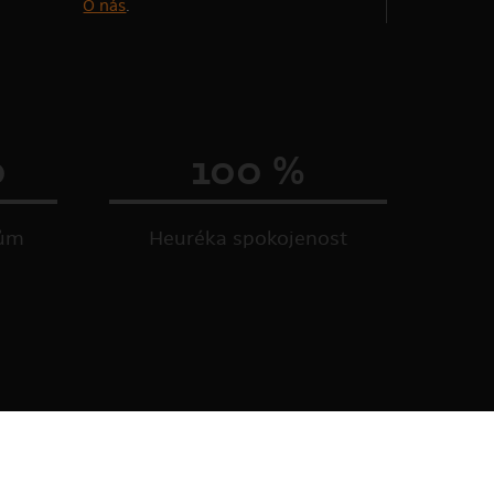
O nás
.
0
100 %
kům
Heuréka spokojenost