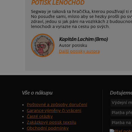
POTISK LENOCHOD
Segway je taková ta hračička, kterou používají ti 
No posuďte sami, místo aby se hezky prošli po sv
zdraví, jedou si jak páni na vozítkách z budoucnos
lenochodi a vyrazte na cestu po svých.
Kapitán Lachim (Brno)
Autor potisku
Další potisky autora
Vše o nákupu
Dotujeme
Výdejní m
Poštovné a způsoby doručení
Garance výměny či vrácení
Platba p
Časté otázky
Zakázkový potisk textilu
Platba na
Obchodní podmínky