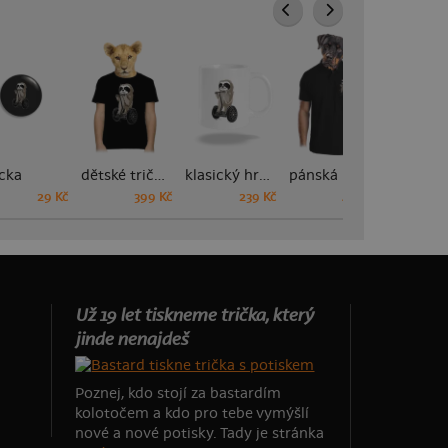
cka
dětské tričko
klasický hrnek
pánská polokošile
29 Kč
399 Kč
239 Kč
449 Kč
Už 19 let tiskneme trička, který
jinde nenajdeš
Poznej, kdo stojí za bastardím
kolotočem a kdo pro tebe vymýšlí
nové a nové potisky. Tady je stránka