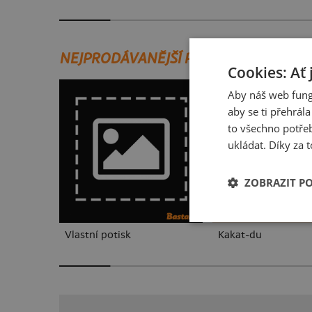
NEJPRODÁVANĚJŠÍ POTISKY
Cookies: Ať 
Aby náš web fung
aby se ti přehrál
to všechno potřeb
ukládat. Díky za t
ZOBRAZIT P
Vlastní potisk
Kakat-du