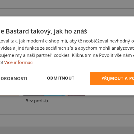
je Bastard takový, jak ho znáš
oval tak, jak moderní e-shop má, aby tě neobtěžoval nevhodný o
Karikatura z vlastní 
a videa a jiné funkce ze sociálních sítí a abychom mohli analyzova
ujeme my a naši partneři cookies. Kliknutím na Povolit vše nám d
o!
Více informací
ODMÍTNOUT
ODROBNOSTI
PŘIJMOUT A 
Bez potisku