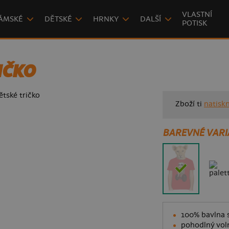
VLASTNÍ
ÁMSKÉ
DĚTSKÉ
HRNKY
DALŠÍ
POTISK
IČKO
Zboží ti
natisk
BAREVNÉ VARI
100% bavlna s
pohodlný voln