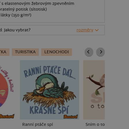
O" s elastenovým žebrovým zpevněním
ratelný potisk (sítotisk)
látky (150 g/m²)
í
: Jakou vybrat?
rozměry
TKA
TURISTIKA
LENOCHODI
Ranní ptáče spí
Sním o tom, co sním