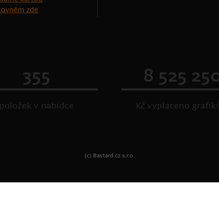
štovném zde
355
8 525 25
položek v nabídce
Kč vyplaceno grafi
(c) Bastard.cz s.r.o.