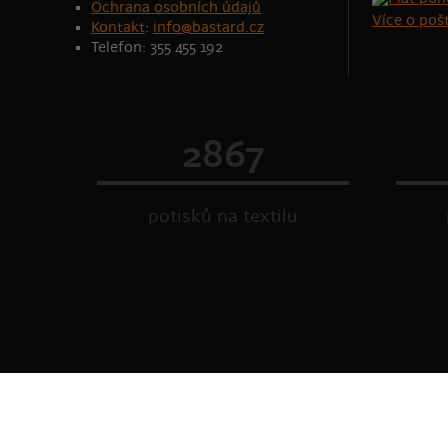
Ochrana osobních údajů
Více o po
Kontakt
:
info@bastard.cz
Telefon: 355 455 192
2867
potisků na textilu