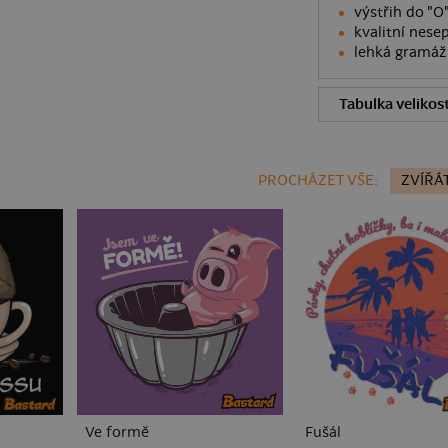
výstřih do "
kvalitní nesep
lehká gramáž 
Tabulka velikost
PROCHÁZET VŠE:
ZVÍŘÁ
Ve formě
Fušál