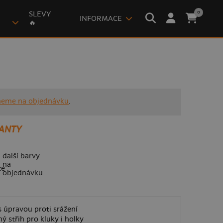
0
SLEVY
INFORMACE
🔥
neme na objednávku
.
ANTY
další barvy
na
objednávku
 úpravou proti srážení
ý střih pro kluky i holky