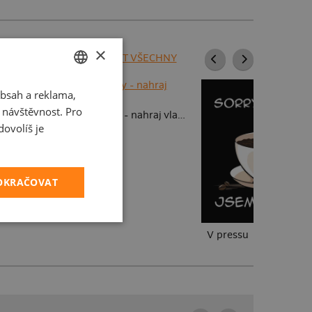
×
ZOBRAZIT VŠECHNY
bsah a reklama,
CZECH
fotky
t návštěvnost. Pro
Dětské kresby - nahraj vlastní
SLOVAK
ovolíš je
POKRAČOVAT
V pressu