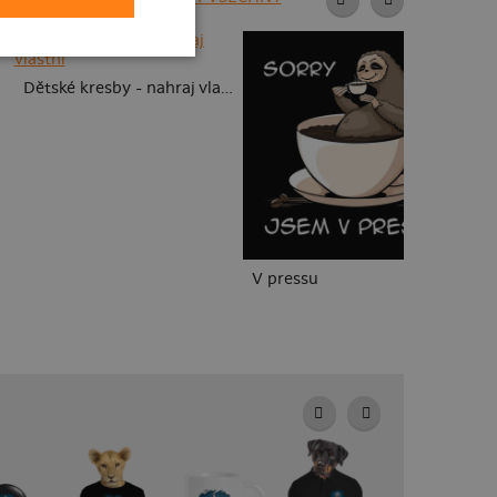
Dětské kresby - nahraj vlastní
V pressu
B1