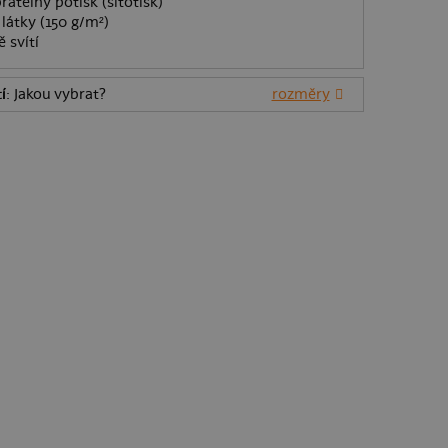
ratelný potisk (sítotisk)
látky (150 g/m²)
 svítí
í
: Jakou vybrat?
rozměry