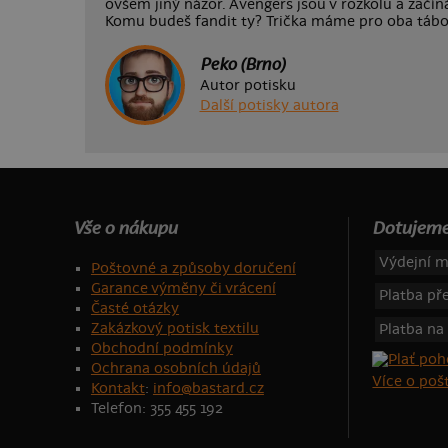
ovšem jiný názor. Avengers jsou v rozkolu a začín
Komu budeš fandit ty? Trička máme pro oba tábory
Peko (Brno)
Autor potisku
Další potisky autora
Vše o nákupu
Dotujeme
Výdejní m
Poštovné a způsoby doručení
Garance výměny či vrácení
Platba p
Časté otázky
Zakázkový potisk textilu
Platba na
Obchodní podmínky
Ochrana osobních údajů
Více o po
Kontakt
:
info@bastard.cz
Telefon: 355 455 192