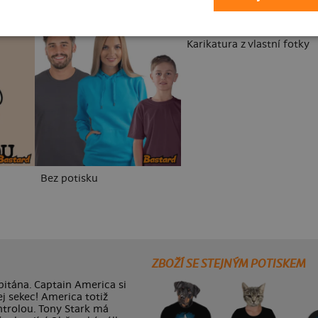
Karikatura z vlastní fotky
Bez potisku
ZBOŽÍ SE STEJNÝM POTISKEM
apitána. Captain America si
j sekec! America totiž
ntrolou. Tony Stark má