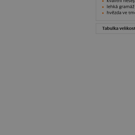
kvalitní nesep
lehká gramáž 
hvězda ve tmě
Tabulka velikost