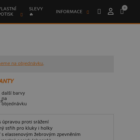
0
VLASTNÍ
SLEVY
INFORMACE
POTISK
🔥
neme na objednávku
.
ANTY
další barvy
na
objednávku
 úpravou proti srážení
ý střih pro kluky i holky
O" s elastenovým žebrovým zpevněním