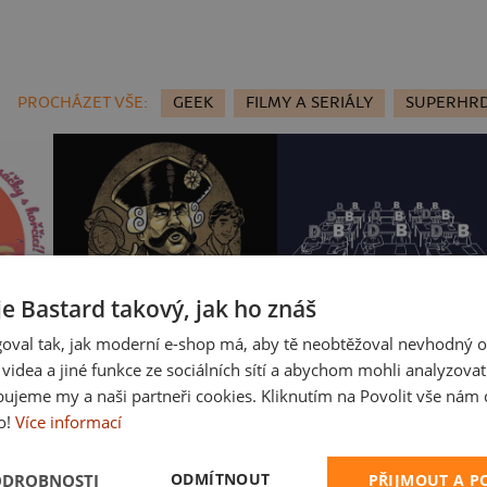
PROCHÁZET VŠE:
GEEK
FILMY A SERIÁLY
SUPERHR
je Bastard takový, jak ho znáš
oval tak, jak moderní e-shop má, aby tě neobtěžoval nevhodný o
a videa a jiné funkce ze sociálních sítí a abychom mohli analyzova
B14: S čerty nejsou žerty
Cimrman: Debil, blbeček
ujeme my a naši partneři cookies. Kliknutím na Povolit vše nám d
o!
Více informací
ODMÍTNOUT
ODROBNOSTI
PŘIJMOUT A 