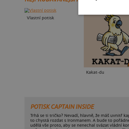
Vlastní potisk
Kakat-du
POTISK CAPTAIN INSIDE
Trhá se ti tričko? Nevadí, hlavně, že máš uvnitř k
to chystá rozdat s Ironmanem. A bude to pořádne
udělá vše proto, aby se nenechal svázat vládní ko