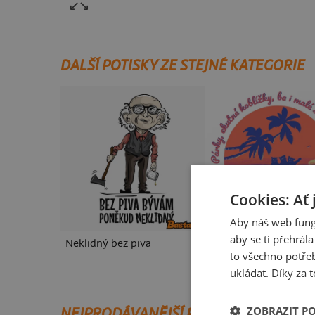
DALŠÍ POTISKY ZE STEJNÉ KATEGORIE
Cookies: Ať 
Aby náš web fung
aby se ti přehrál
Neklidný bez piva
Fušál
to všechno potřeb
ukládat. Díky za t
ZOBRAZIT P
NEJPRODÁVANĚJŠÍ POTISKY