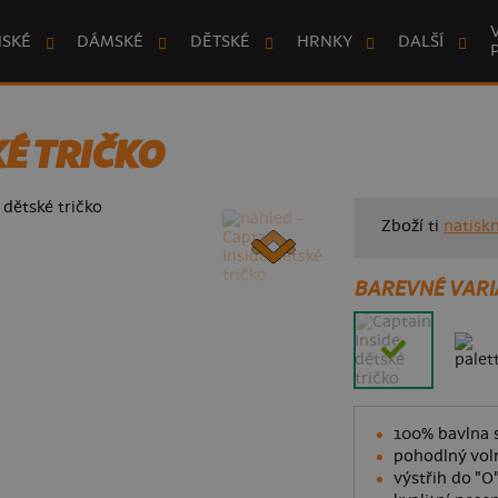
NSKÉ
DÁMSKÉ
DĚTSKÉ
HRNKY
DALŠÍ
KÉ TRIČKO
Zboží ti
natisk
BAREVNÉ VARI
100% bavlna s
pohodlný voln
výstřih do "