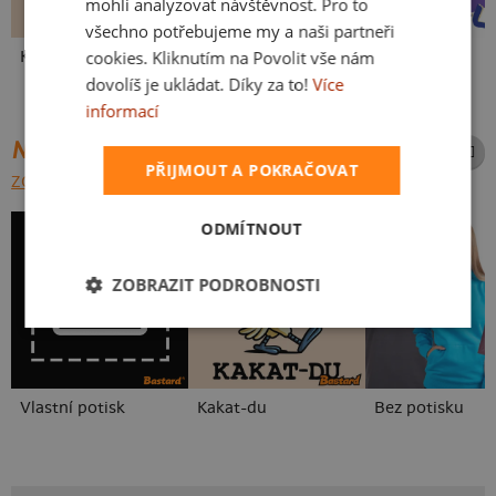
mohli analyzovat návštěvnost. Pro to
všechno potřebujeme my a naši partneři
cookies. Kliknutím na Povolit vše nám
Kakat-du
V pressu
Fušál
dovolíš je ukládat. Díky za to!
Více
informací
NEJPRODÁVANĚJŠÍ POTISKY
PŘIJMOUT A POKRAČOVAT
ZOBRAZIT VŠECHNY
ODMÍTNOUT
ZOBRAZIT PODROBNOSTI
Vlastní potisk
Kakat-du
Bez potisku