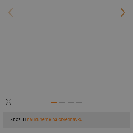
Zboží ti
natiskneme na objednávku
.