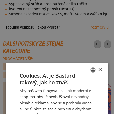
vypasovaný střih a prodloužená délka trička
kvalitní nesepratelný potisk (sítotisk)
Simona na videu má velikost S, měří 168 cm a váží 48 kg
Tabulka velikostí
: Jakou vybrat?
rozměry
DALŠÍ POTISKY ZE STEJNÉ
KATEGORIE
PROCHÁZET VŠE:
ZVÍŘÁTKA
SPORT
JÍDLO
FITNESS
×
Cookies: Ať je Bastard
ADRENALIN
takový, jak ho znáš
CZECH
Aby náš web fungoval tak, jak moderní e-
SLOVAK
shop má, aby tě neobtěžoval nevhodný
obsah a reklama, aby se ti přehrála videa
a jiné funkce ze sociálních sítí a abychom