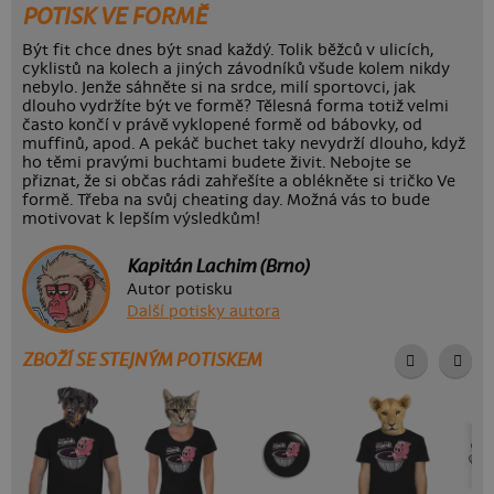
POTISK VE FORMĚ
Být fit chce dnes být snad každý. Tolik běžců v ulicích,
cyklistů na kolech a jiných závodníků všude kolem nikdy
nebylo. Jenže sáhněte si na srdce, milí sportovci, jak
dlouho vydržíte být ve formě? Tělesná forma totiž velmi
často končí v právě vyklopené formě od bábovky, od
muffinů, apod. A pekáč buchet taky nevydrží dlouho, když
ho těmi pravými buchtami budete živit. Nebojte se
přiznat, že si občas rádi zahřešíte a oblékněte si tričko Ve
formě. Třeba na svůj cheating day. Možná vás to bude
motivovat k lepším výsledkům!
Kapitán Lachim (Brno)
Autor potisku
Další potisky autora
ZBOŽÍ SE STEJNÝM POTISKEM