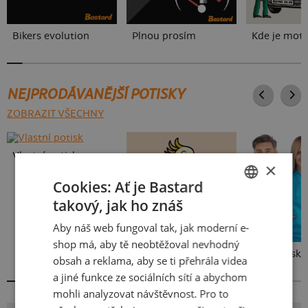
Bikers evolution
Plnou prosím
Kde je mot
NEJPRODÁVANĚJŠÍ POTISKY
ZOBRAZIT VŠECHNY
Vlastní potisk
×
Cookies: Ať je Bastard
takový, jak ho znáš
CZECH
Aby náš web fungoval tak, jak moderní e-
SLOVAK
shop má, aby tě neobtěžoval nevhodný
Kakat-du
Bez potisku
obsah a reklama, aby se ti přehrála videa
a jiné funkce ze sociálních sítí a abychom
mohli analyzovat návštěvnost. Pro to