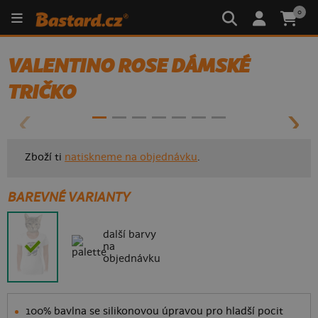
0
VALENTINO ROSE DÁMSKÉ
- 86%
TRIČKO
Zboží ti
natiskneme na objednávku
.
BAREVNÉ VARIANTY
další barvy
na
objednávku
100% bavlna se silikonovou úpravou pro hladší pocit