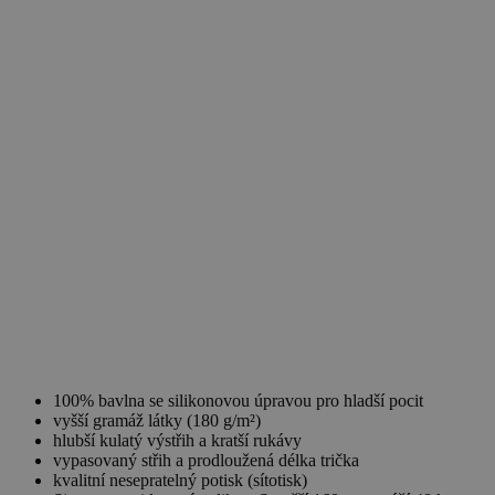
100% bavlna se silikonovou úpravou pro hladší pocit
vyšší gramáž látky (180 g/m²)
hlubší kulatý výstřih a kratší rukávy
vypasovaný střih a prodloužená délka trička
kvalitní nesepratelný potisk (sítotisk)