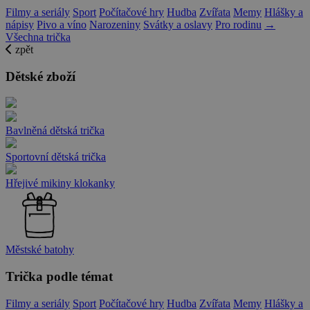
Filmy a seriály
Sport
Počítačové hry
Hudba
Zvířata
Memy
Hlášky a
nápisy
Pivo a víno
Narozeniny
Svátky a oslavy
Pro rodinu
→
Všechna trička
zpět
Dětské zboží
Bavlněná dětská trička
Sportovní dětská trička
Hřejivé mikiny klokanky
Městské batohy
Trička podle témat
Filmy a seriály
Sport
Počítačové hry
Hudba
Zvířata
Memy
Hlášky a