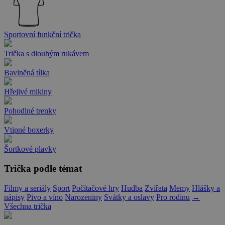
Sportovní funkční trička
Trička s dlouhým rukávem
Bavlněná tílka
Hřejivé mikiny
Pohodlné trenky
Vtipné boxerky
Šortkové plavky
Trička podle témat
Filmy a seriály
Sport
Počítačové hry
Hudba
Zvířata
Memy
Hlášky a
nápisy
Pivo a víno
Narozeniny
Svátky a oslavy
Pro rodinu
→
Všechna trička