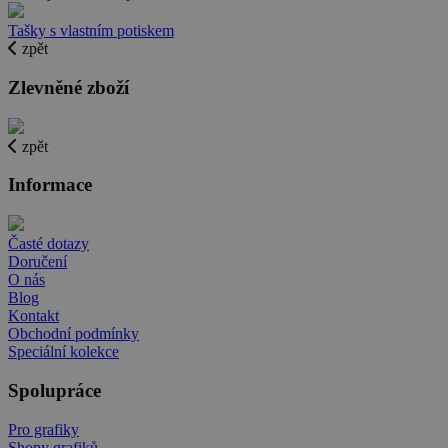
Tašky s vlastním potiskem
zpět
Zlevněné zboží
zpět
Informace
Časté dotazy
Doručení
O nás
Blog
Kontakt
Obchodní podmínky
Speciální kolekce
Spolupráce
Pro grafiky
Shopy grafiků