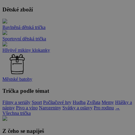
Dětské zboží
Bavlněná dětská trička
Sportovní dětská trička
Hřejivé mikiny klokanky
Městské batohy
Trička podle témat
Filmy a seriály
Sport
Počítačové hry
Hudba
Zvířata
Memy
Hlášky a
nápisy
Pivo a víno
Narozeniny
Svátky a oslavy
Pro rodinu
→
Všechna trička
Z čeho se napiješ