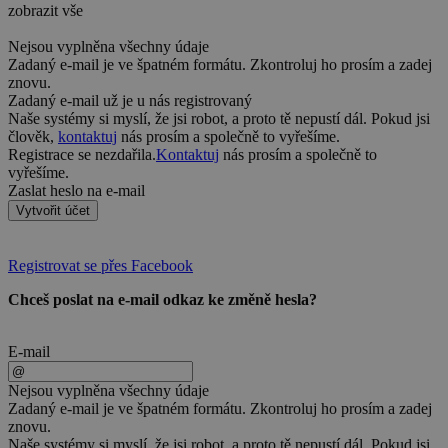
zobrazit vše
Nejsou vyplněna všechny údaje
Zadaný e-mail je ve špatném formátu. Zkontroluj ho prosím a zadej
znovu.
Zadaný e-mail už je u nás registrovaný
Naše systémy si myslí, že jsi robot, a proto tě nepustí dál. Pokud jsi
člověk,
kontaktuj
nás prosím a společně to vyřešíme.
Registrace se nezdařila.
Kontaktuj
nás prosím a společně to
vyřešíme.
Zaslat heslo na e-mail
Vytvořit účet
Registrovat se přes Facebook
Chceš poslat na e-mail odkaz ke změně hesla?
E-mail
Nejsou vyplněna všechny údaje
Zadaný e-mail je ve špatném formátu. Zkontroluj ho prosím a zadej
znovu.
Naše systémy si myslí, že jsi robot, a proto tě nepustí dál. Pokud jsi