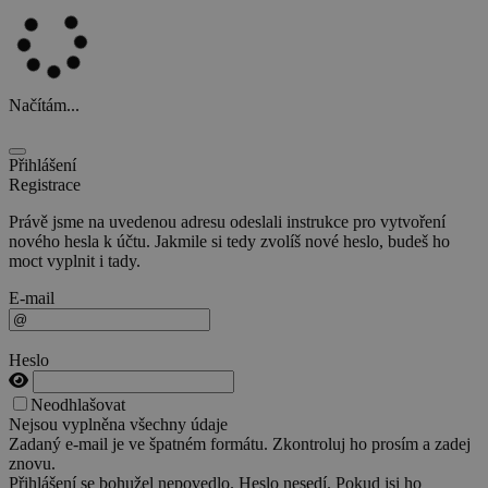
Načítám...
Přihlášení
Registrace
Právě jsme na uvedenou adresu odeslali instrukce pro vytvoření
nového hesla k účtu. Jakmile si tedy zvolíš nové heslo, budeš ho
moct vyplnit i tady.
E-mail
Heslo
Neodhlašovat
Nejsou vyplněna všechny údaje
Zadaný e-mail je ve špatném formátu. Zkontroluj ho prosím a zadej
znovu.
Přihlášení se bohužel nepovedlo. Heslo nesedí. Pokud jsi ho