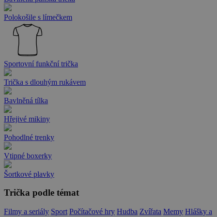
Polokošile s límečkem
Sportovní funkční trička
Trička s dlouhým rukávem
Bavlněná tílka
Hřejivé mikiny
Pohodlné trenky
Vtipné boxerky
Šortkové plavky
Trička podle témat
Filmy a seriály
Sport
Počítačové hry
Hudba
Zvířata
Memy
Hlášky a