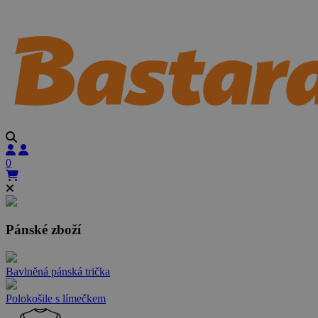
0
Pánské zboží
Bavlněná pánská trička
Polokošile s límečkem