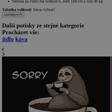
Simona na videu má velikost S, měří 168 cm a váží 48 kg
Tabulka velikostí
: Jakou vybrat?
rozměry
Další potisky ze stejné kategorie
Procházet vše:
jídlo
káva