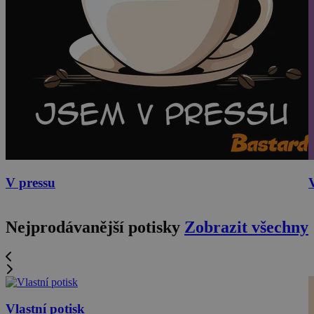
V pressu
Nejprodávanější potisky
Zobrazit všechny
Vlastní potisk