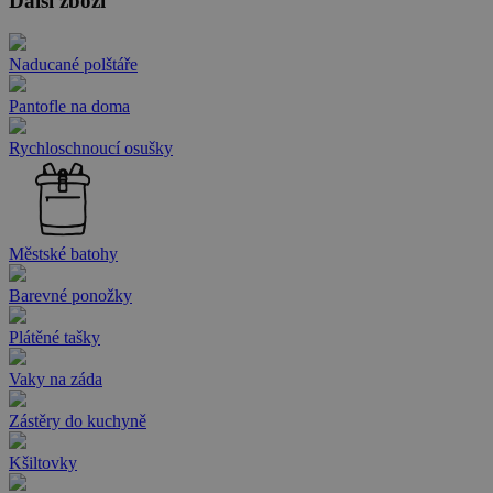
Další zboží
Naducané polštáře
Pantofle na doma
Rychloschnoucí osušky
Městské batohy
Barevné ponožky
Plátěné tašky
Vaky na záda
Zástěry do kuchyně
Kšiltovky