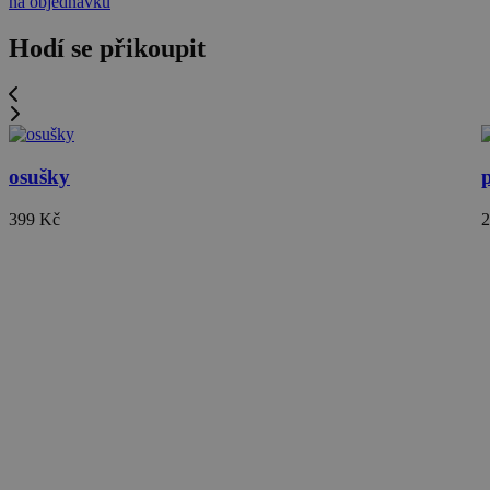
na objednávku
Hodí se přikoupit
osušky
399 Kč
2