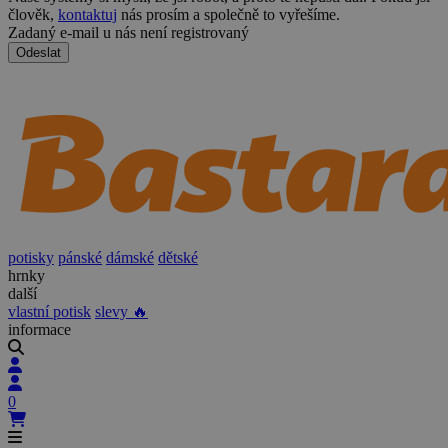
člověk,
kontaktuj
nás prosím a společně to vyřešíme.
Zadaný e-mail u nás není registrovaný
Odeslat
potisky
pánské
dámské
dětské
hrnky
další
vlastní potisk
slevy 🔥
informace
0