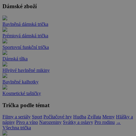
Dámské zboží
Bavlněná dámská trička
Prémiová dámská trička
Sportovní funkční trička
Dámská tílka
Hřejivé bavlněné mikiny
Bavlněné kalhotky
Kosmetické taštičky
Trička podle témat
Filmy a seriály
Sport
Počítačové hry
Hudba
Zvířata
Memy
Hlášky a
nápisy
Pivo a víno
Narozeniny
Svátky a oslavy
Pro rodinu
→
Všechna trička