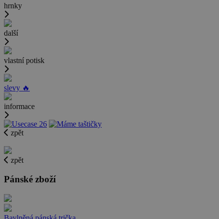
hrnky
další
vlastní potisk
slevy 🔥
informace
zpět
zpět
Pánské zboží
Bavlněná pánská trička