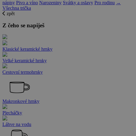
nápisy
Pivo a víno
Narozeniny
Svátky a oslavy
Pro rodinu
→
Všechna trička
zpět
Z čeho se napiješ
Klasické keramické hrnky
Velké keramické hrnky
Cestovní termohrnky
Makronkové hrnky
Plecháčky
Láhve na vodu