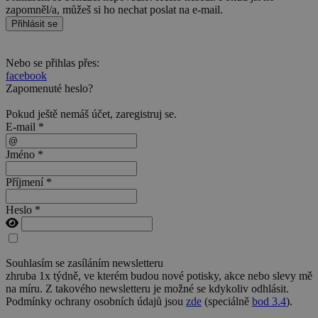
zapomněl/a, můžeš si ho nechat poslat na e-mail.
Přihlásit se
Nebo se přihlas přes:
facebook
Zapomenuté heslo?
Pokud ještě nemáš účet,
zaregistruj se
.
E-mail *
Jméno *
Příjmení *
Heslo *
Souhlasím se zasíláním newsletteru
zhruba 1x týdně, ve kterém budou nové potisky, akce nebo slevy mě
na míru. Z takového newsletteru je možné se kdykoliv odhlásit.
Podmínky ochrany osobních údajů jsou
zde
(speciálně
bod 3.4
).