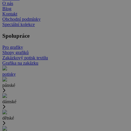
O nás
Blog
Kontakt
Obchodní podmínky
Speciální kolekce
Spolupráce
Pro grafiky
Shopy grafiků
Zakázkový potisk textilu
Grafika na zakázku
potisky
pánské
dámské
dětské