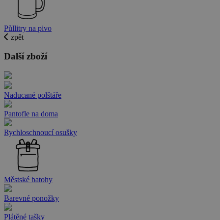
Půllitry na pivo
zpět
Další zboží
Naducané polštáře
Pantofle na doma
Rychloschnoucí osušky
Městské batohy
Barevné ponožky
Plátěné tašky