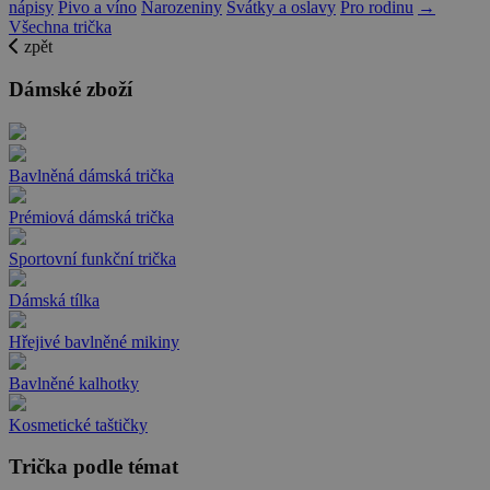
nápisy
Pivo a víno
Narozeniny
Svátky a oslavy
Pro rodinu
→
Všechna trička
zpět
Dámské zboží
Bavlněná dámská trička
Prémiová dámská trička
Sportovní funkční trička
Dámská tílka
Hřejivé bavlněné mikiny
Bavlněné kalhotky
Kosmetické taštičky
Trička podle témat