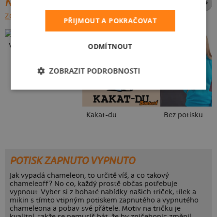
NEJPRODÁVANĚJŠÍ POTISKY
ZOBRAZIT VŠECHNY
PŘIJMOUT A POKRAČOVAT
Vlastní potisk
ODMÍTNOUT
ZOBRAZIT PODROBNOSTI
Kakat-du
Bez potisku
POTISK ZAPNUTO VYPNUTO
Jak vypadá chameleon, to určitě víš, a co takový
chameleoff? No co, každý prostě občas potřebuje
vypnout. Vyber si z bohaté nabídky našich triček, tílek a
mikin s tímto vtipným potiskem zapnutého a vypnutého
chameleona a pobav své přátele. Motiv na tričku je
kvalitní, takže se nemusíš bát, že by zničehonic změnil