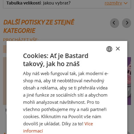
Tabulka velikostí
: Jakou vybrat?
rozměry
DALŠÍ POTISKY ZE STEJNÉ
KATEGORIE
PROCHÁZET VŠE:
×
ZVÍŘÁTKA
GEEK
CHAMELEON
Cookies: Ať je Bastard
takový, jak ho znáš
CZECH
Aby náš web fungoval tak, jak moderní e-
SLOVAK
shop má, aby tě neobtěžoval nevhodný
obsah a reklama, aby se ti přehrála videa
a jiné funkce ze sociálních sítí a abychom
mohli analyzovat návštěvnost. Pro to
všechno potřebujeme my a naši partneři
Kakat-du
V pressu
Ve formě
cookies. Kliknutím na Povolit vše nám
dovolíš je ukládat. Díky za to!
Více
informací