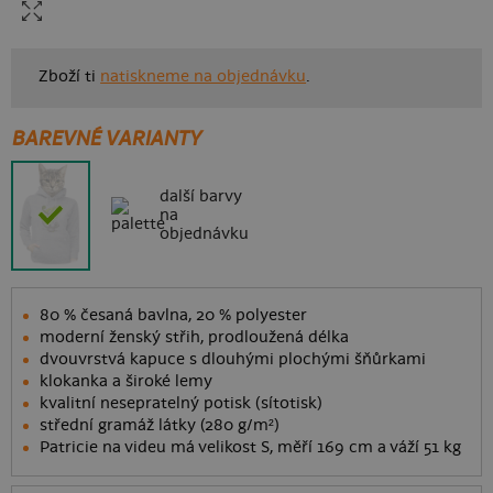
Zboží ti
natiskneme na objednávku
.
BAREVNÉ VARIANTY
další barvy
na
objednávku
80 % česaná bavlna, 20 % polyester
moderní ženský střih, prodloužená délka
dvouvrstvá kapuce s dlouhými plochými šňůrkami
klokanka a široké lemy
kvalitní nesepratelný potisk (sítotisk)
střední gramáž látky (280 g/m²)
Patricie na videu má velikost S, měří 169 cm a váží 51 kg