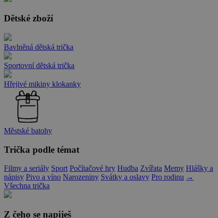
Dětské zboží
Bavlněná dětská trička
Sportovní dětská trička
Hřejivé mikiny klokanky
Městské batohy
Trička podle témat
Filmy a seriály
Sport
Počítačové hry
Hudba
Zvířata
Memy
Hlášky a
nápisy
Pivo a víno
Narozeniny
Svátky a oslavy
Pro rodinu
→
Všechna trička
Z čeho se napiješ