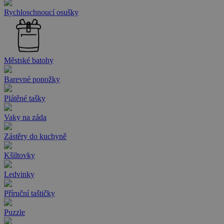
Rychloschnoucí osušky
Městské batohy
Barevné ponožky
Plátěné tašky
Vaky na záda
Zástěry do kuchyně
Kšiltovky
Ledvinky
Příruční taštičky
Puzzle