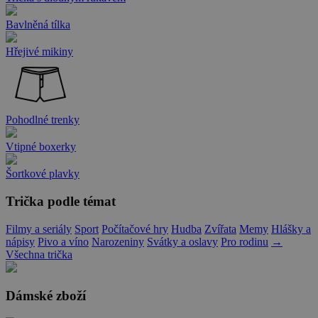
Bavlněná tílka
Hřejivé mikiny
Pohodlné trenky
Vtipné boxerky
Šortkové plavky
Trička podle témat
Filmy a seriály
Sport
Počítačové hry
Hudba
Zvířata
Memy
Hlášky a
nápisy
Pivo a víno
Narozeniny
Svátky a oslavy
Pro rodinu
→
Všechna trička
Dámské zboží