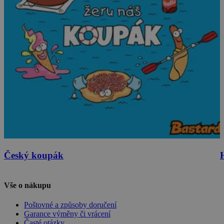
Český koupák
Vše o nákupu
Poštovné a způsoby doručení
Garance výměny či vrácení
Časté otázky