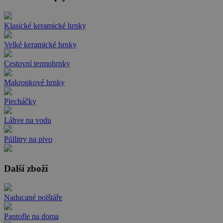
Klasické keramické hrnky
Velké keramické hrnky
Cestovní termohrnky
Makronkové hrnky
Plecháčky
Láhve na vodu
Půllitry na pivo
Další zboží
Naducané polštáře
Pantofle na doma