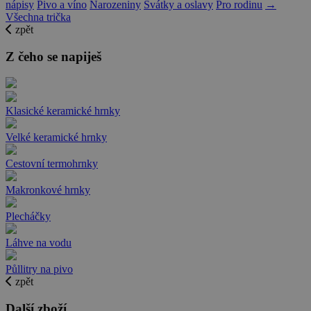
nápisy
Pivo a víno
Narozeniny
Svátky a oslavy
Pro rodinu
→
Všechna trička
zpět
Z čeho se napiješ
Klasické keramické hrnky
Velké keramické hrnky
Cestovní termohrnky
Makronkové hrnky
Plecháčky
Láhve na vodu
Půllitry na pivo
zpět
Další zboží