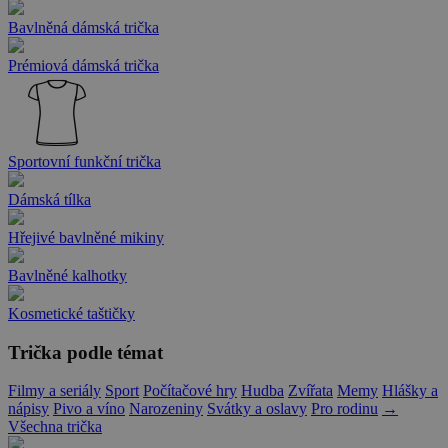
Bavlněná dámská trička
Prémiová dámská trička
Sportovní funkční trička
Dámská tílka
Hřejivé bavlněné mikiny
Bavlněné kalhotky
Kosmetické taštičky
Trička podle témat
Filmy a seriály
Sport
Počítačové hry
Hudba
Zvířata
Memy
Hlášky a
nápisy
Pivo a víno
Narozeniny
Svátky a oslavy
Pro rodinu
→
Všechna trička