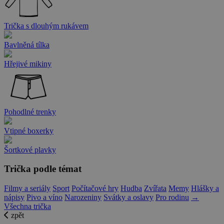
Trička s dlouhým rukávem
Bavlněná tílka
Hřejivé mikiny
Pohodlné trenky
Vtipné boxerky
Šortkové plavky
Trička podle témat
Filmy a seriály
Sport
Počítačové hry
Hudba
Zvířata
Memy
Hlášky a
nápisy
Pivo a víno
Narozeniny
Svátky a oslavy
Pro rodinu
→
Všechna trička
zpět