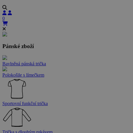
0
Pánské zboží
Bavlněná pánská trička
Polokošile s límečkem
Sportovní funkční trička
Trička s dlouhým rukávem