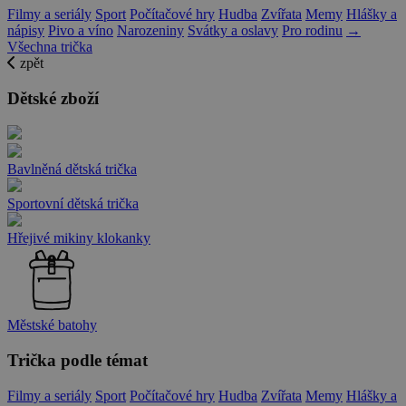
Filmy a seriály
Sport
Počítačové hry
Hudba
Zvířata
Memy
Hlášky a
nápisy
Pivo a víno
Narozeniny
Svátky a oslavy
Pro rodinu
→
Všechna trička
zpět
Dětské zboží
Bavlněná dětská trička
Sportovní dětská trička
Hřejivé mikiny klokanky
Městské batohy
Trička podle témat
Filmy a seriály
Sport
Počítačové hry
Hudba
Zvířata
Memy
Hlášky a