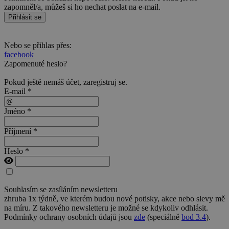
zapomněl/a, můžeš si ho nechat poslat na e-mail.
Přihlásit se
Nebo se přihlas přes:
facebook
Zapomenuté heslo?
Pokud ještě nemáš účet,
zaregistruj se
.
E-mail *
Jméno *
Příjmení *
Heslo *
Souhlasím se zasíláním newsletteru
zhruba 1x týdně, ve kterém budou nové potisky, akce nebo slevy mě
na míru. Z takového newsletteru je možné se kdykoliv odhlásit.
Podmínky ochrany osobních údajů jsou
zde
(speciálně
bod 3.4
).