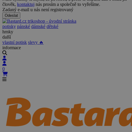
člověk,
kontaktuj
nás prosím a společně to vyřešíme.
Zadaný e-mail u nás není registrovaný
Odeslat
potisky
pánské
dámské
dětské
hrnky
další
vlastní potisk
slevy 🔥
informace
0