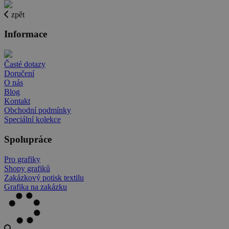
zpět
Informace
Časté dotazy
Doručení
O nás
Blog
Kontakt
Obchodní podmínky
Speciální kolekce
Spolupráce
Pro grafiky
Shopy grafiků
Zakázkový potisk textilu
Grafika na zakázku