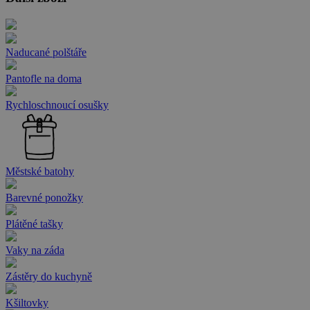
Naducané polštáře
Pantofle na doma
Rychloschnoucí osušky
Městské batohy
Barevné ponožky
Plátěné tašky
Vaky na záda
Zástěry do kuchyně
Kšiltovky