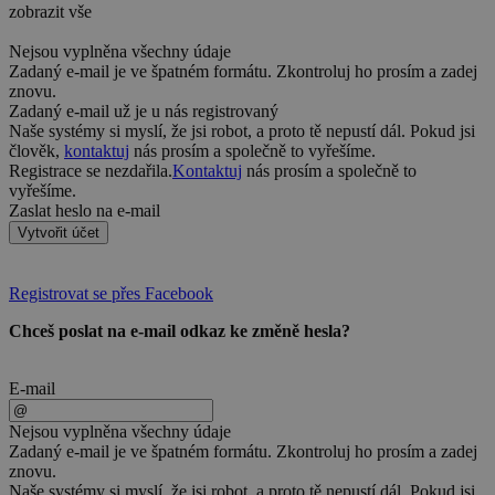
zobrazit vše
Nejsou vyplněna všechny údaje
Zadaný e-mail je ve špatném formátu. Zkontroluj ho prosím a zadej
znovu.
Zadaný e-mail už je u nás registrovaný
Naše systémy si myslí, že jsi robot, a proto tě nepustí dál. Pokud jsi
člověk,
kontaktuj
nás prosím a společně to vyřešíme.
Registrace se nezdařila.
Kontaktuj
nás prosím a společně to
vyřešíme.
Zaslat heslo na e-mail
Vytvořit účet
Registrovat se přes Facebook
Chceš poslat na e-mail odkaz ke změně hesla?
E-mail
Nejsou vyplněna všechny údaje
Zadaný e-mail je ve špatném formátu. Zkontroluj ho prosím a zadej
znovu.
Naše systémy si myslí, že jsi robot, a proto tě nepustí dál. Pokud jsi