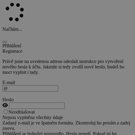
Načítám...
Přihlášení
Registrace
Právě jsme na uvedenou adresu odeslali instrukce pro vytvoření
nového hesla k účtu. Jakmile si tedy zvolíš nové heslo, budeš ho
moct vyplnit i tady.
E-mail
Heslo
Neodhlašovat
Nejsou vyplněna všechny údaje
Zadaný e-mail je ve špatném formátu. Zkontroluj ho prosím a zadej
znovu.
Přihlášení se bohužel nepovedlo. Heslo nesedí. Pokud jsi ho