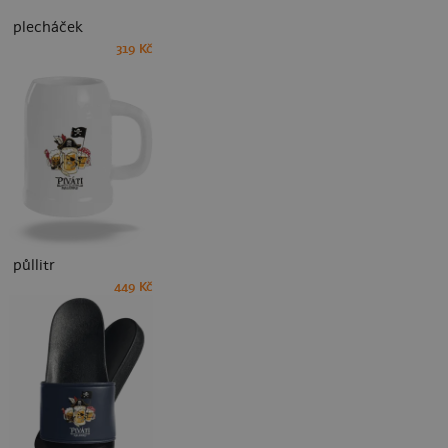
plecháček
319 Kč
půllitr
449 Kč