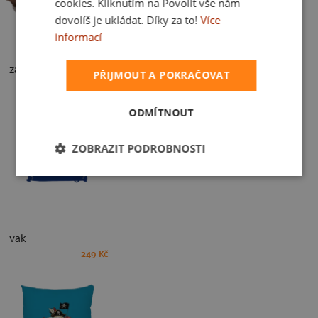
cookies. Kliknutím na Povolit vše nám
dovolíš je ukládat. Díky za to!
Více
informací
zástěra
PŘIJMOUT A POKRAČOVAT
499 Kč
ODMÍTNOUT
ZOBRAZIT PODROBNOSTI
vak
249 Kč