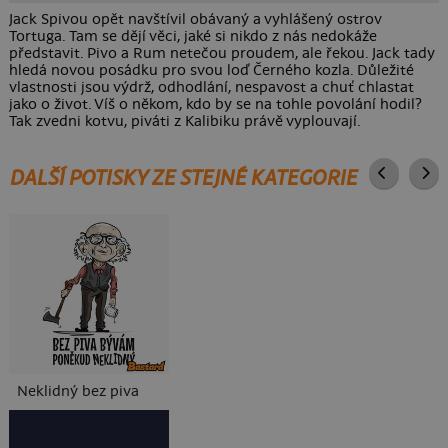
Jack Spivou opět navštívil obávaný a vyhlášený ostrov
Tortuga. Tam se dějí věci, jaké si nikdo z nás nedokáže
představit. Pivo a Rum netečou proudem, ale řekou. Jack tady
hledá novou posádku pro svou loď Černého kozla. Důležité
vlastnosti jsou výdrž, odhodlání, nespavost a chuť chlastat
jako o život. Víš o někom, kdo by se na tohle povolání hodil?
Tak zvedni kotvu, piváti z Kalibiku právě vyplouvají.
DALŠÍ POTISKY ZE STEJNÉ KATEGORIE
Neklidný bez piva