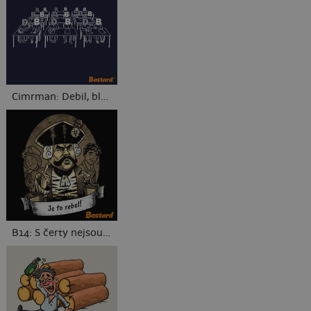
Cimrman: Debil, blbeček
B14: S čerty nejsou žerty