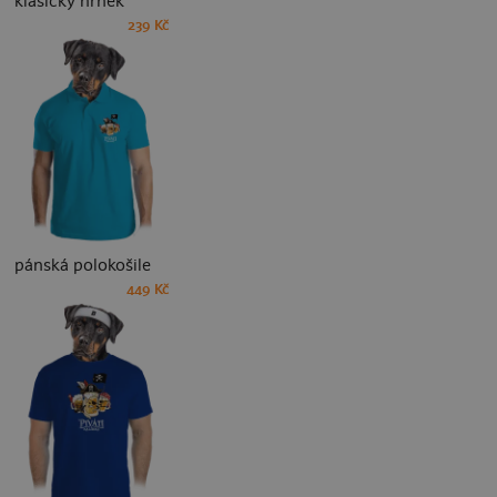
klasický hrnek
239 Kč
pánská polokošile
449 Kč