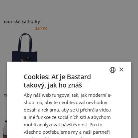
dámské kalhotky
249 Kč
×
Cookies: Ať je Bastard
takový, jak ho znáš
CZECH
Aby náš web fungoval tak, jak moderní e-
taška
SLOVAK
shop má, aby tě neobtěžoval nevhodný
249 Kč
obsah a reklama, aby se ti přehrála videa
a jiné funkce ze sociálních sítí a abychom
mohli analyzovat návštěvnost. Pro to
všechno potřebujeme my a naši partneři