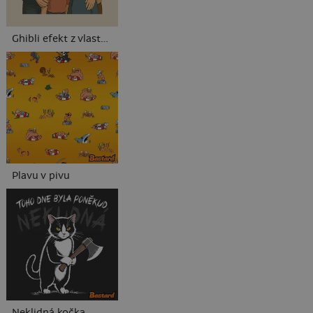
Ghibli efekt z vlastní fotky
Plavu v pivu
Neklidná kočka