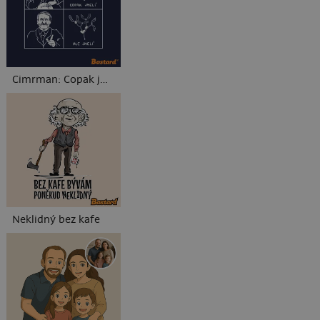
Cimrman: Copak jmelí
Neklidný bez kafe