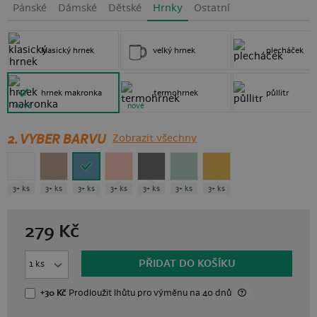
Pánské
Dámské
Dětské
Hrnky
Ostatní
klasický hrnek
velký hrnek
plecháček
hrnek makronka
termohrnek
půllitr
nové
nové
2. VYBER BARVU
Zobrazit všechny
3+ ks
3+ ks
3+ ks
3+ ks
3+ ks
3+ ks
3+ ks
279
Kč
PŘIDAT DO KOŠÍKU
+30 Kč
Prodloužit lhůtu
pro výměnu
na 40 dnů