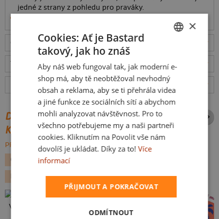
jedné z strany z pohledu pro praváky.
Informace o produktu
×
Cookies: Ať je Bastard
Odešleme
v pondělí 10.8.,
doručíme
v úterý 11.8.
ceny
takový, jak ho znáš
CZECH
Tabulka velikostí
: Jakou vybrat?
rozměry
Aby náš web fungoval tak, jak moderní e-
SLOVAK
shop má, aby tě neobtěžoval nevhodný
Hodnocení:
4.69
(
64
recenzí)
více
obsah a reklama, aby se ti přehrála videa
a jiné funkce ze sociálních sítí a abychom
mohli analyzovat návštěvnost. Pro to
DALŠÍ POTISKY ZE STEJNÉ
všechno potřebujeme my a naši partneři
KATEGORIE
cookies. Kliknutím na Povolit vše nám
PROCHÁZET VŠE:
dovolíš je ukládat. Díky za to!
Více
GEEK
FILMY A SERIÁLY
ŠKOLA
CIMRMAN
informací
PRO UČITELE
PŘÍLEŽITOSTI
PŘIJMOUT A POKRAČOVAT
Vlastní potisk
ODMÍTNOUT