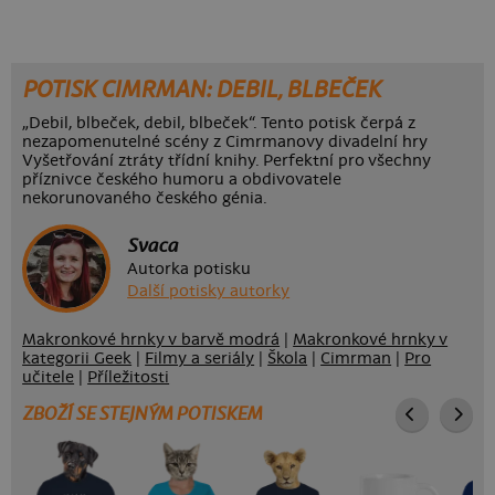
POTISK CIMRMAN: DEBIL, BLBEČEK
„Debil, blbeček, debil, blbeček“. Tento potisk čerpá z
nezapomenutelné scény z Cimrmanovy divadelní hry
Vyšetřování ztráty třídní knihy. Perfektní pro všechny
příznivce českého humoru a obdivovatele
nekorunovaného českého génia.
Svaca
Autorka potisku
Další potisky autorky
Makronkové hrnky v barvě modrá
|
Makronkové hrnky v
kategorii Geek
|
Filmy a seriály
|
Škola
|
Cimrman
|
Pro
učitele
|
Příležitosti
ZBOŽÍ SE STEJNÝM POTISKEM