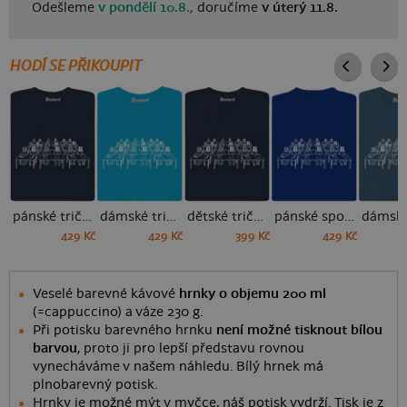
Odešleme
v pondělí 10.8.,
doručíme
v úterý 11.8.
HODÍ SE PŘIKOUPIT
pánské tričko
dámské tričko
dětské tričko
pánské sportovní tričko
429 Kč
429 Kč
399 Kč
429 Kč
Veselé barevné kávové
hrnky o objemu 200 ml
(=cappuccino) a váze 230 g.
Při potisku barevného hrnku
není možné tisknout bílou
barvou
, proto ji pro lepší představu rovnou
vynecháváme v našem náhledu. Bílý hrnek má
plnobarevný potisk.
Hrnky je možné mýt v myčce, náš potisk vydrží. Tisk je z