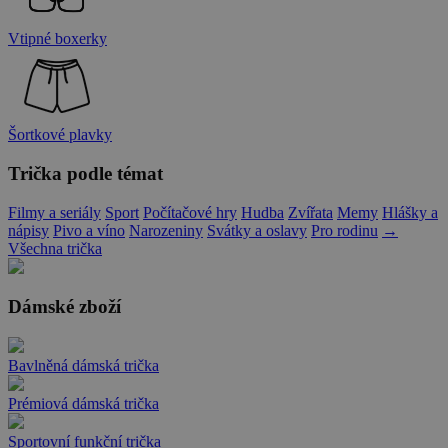
Vtipné boxerky
Šortkové plavky
Trička podle témat
Filmy a seriály
Sport
Počítačové hry
Hudba
Zvířata
Memy
Hlášky a
nápisy
Pivo a víno
Narozeniny
Svátky a oslavy
Pro rodinu
→
Všechna trička
Dámské zboží
Bavlněná dámská trička
Prémiová dámská trička
Sportovní funkční trička