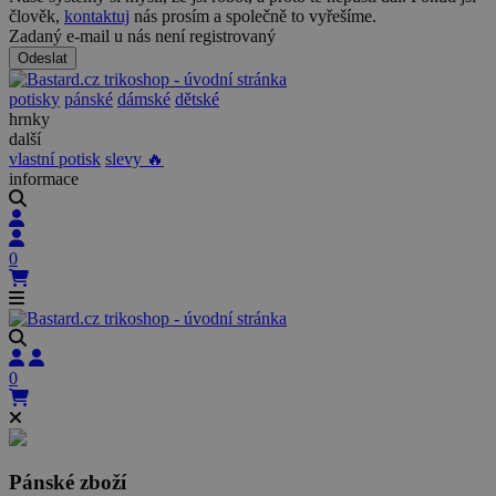
člověk,
kontaktuj
nás prosím a společně to vyřešíme.
Zadaný e-mail u nás není registrovaný
Odeslat
potisky
pánské
dámské
dětské
hrnky
další
vlastní potisk
slevy 🔥
informace
0
0
Pánské zboží