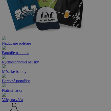
Naducané polštáře
Pantofle na doma
Rychloschnoucí osušky
Městské batohy
Barevné ponožky
Plátěné tašky
Vaky na záda