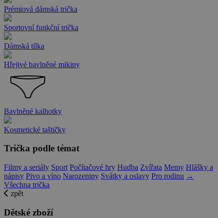
Prémiová dámská trička
Sportovní funkční trička
Dámská tílka
Hřejivé bavlněné mikiny
Bavlněné kalhotky
Kosmetické taštičky
Trička podle témat
Filmy a seriály
Sport
Počítačové hry
Hudba
Zvířata
Memy
Hlášky a
nápisy
Pivo a víno
Narozeniny
Svátky a oslavy
Pro rodinu
→
Všechna trička
zpět
Dětské zboží