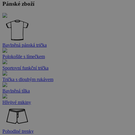
Pánské zboží
Bavlněná pánská trička
Polokošile s límečkem
Sportovní funkční trička
Trička s dlouhým rukávem
Bavlněná tílka
Hřejivé mikiny
Pohodlné trenky