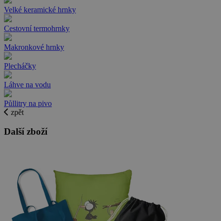
Velké keramické hrnky
Cestovní termohrnky
Makronkové hrnky
Plecháčky
Láhve na vodu
Půllitry na pivo
zpět
Další zboží