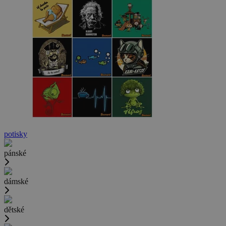
potisky
pánské
dámské
dětské