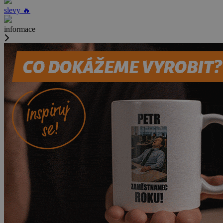
slevy 🔥
informace