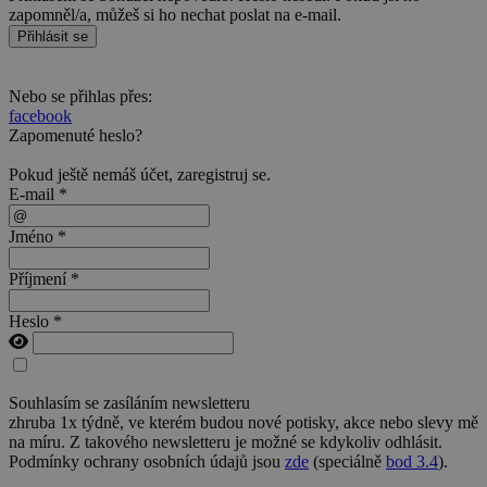
zapomněl/a, můžeš si ho nechat poslat na e-mail.
Přihlásit se
Nebo se přihlas přes:
facebook
Zapomenuté heslo?
Pokud ještě nemáš účet,
zaregistruj se
.
E-mail *
Jméno *
Příjmení *
Heslo *
Souhlasím se zasíláním newsletteru
zhruba 1x týdně, ve kterém budou nové potisky, akce nebo slevy mě
na míru. Z takového newsletteru je možné se kdykoliv odhlásit.
Podmínky ochrany osobních údajů jsou
zde
(speciálně
bod 3.4
).