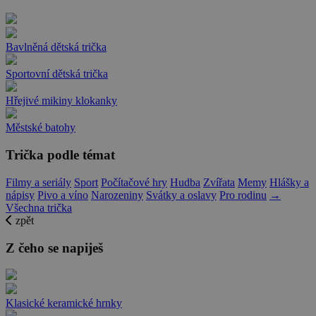
Bavlněná dětská trička
Sportovní dětská trička
Hřejivé mikiny klokanky
Městské batohy
Trička podle témat
Filmy a seriály
Sport
Počítačové hry
Hudba
Zvířata
Memy
Hlášky a
nápisy
Pivo a víno
Narozeniny
Svátky a oslavy
Pro rodinu
→
Všechna trička
zpět
Z čeho se napiješ
Klasické keramické hrnky