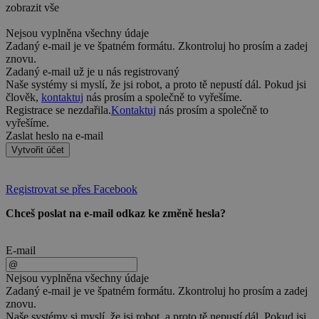
zobrazit vše
Nejsou vyplněna všechny údaje
Zadaný e-mail je ve špatném formátu. Zkontroluj ho prosím a zadej
znovu.
Zadaný e-mail už je u nás registrovaný
Naše systémy si myslí, že jsi robot, a proto tě nepustí dál. Pokud jsi
člověk,
kontaktuj
nás prosím a společně to vyřešíme.
Registrace se nezdařila.
Kontaktuj
nás prosím a společně to
vyřešíme.
Zaslat heslo na e-mail
Vytvořit účet
Registrovat se přes Facebook
Chceš poslat na e-mail odkaz ke změně hesla?
E-mail
Nejsou vyplněna všechny údaje
Zadaný e-mail je ve špatném formátu. Zkontroluj ho prosím a zadej
znovu.
Naše systémy si myslí, že jsi robot, a proto tě nepustí dál. Pokud jsi