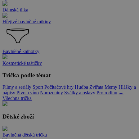
Dámská tílka
Hřejivé bavlněné mikiny
Bavlněné kalhotky
Kosmetické taštičky
Trička podle témat
Filmy a seriály
Sport
Počítačové hry
Hudba
Zvířata
Memy
Hlášky a
nápisy
Pivo a víno
Narozeniny
Svátky a oslavy
Pro rodinu
→
Všechna trička
Dětské zboží
Bavlněná dětská trička