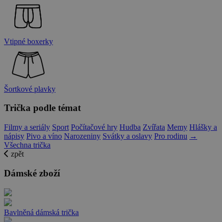
Vtipné boxerky
Šortkové plavky
Trička podle témat
Filmy a seriály
Sport
Počítačové hry
Hudba
Zvířata
Memy
Hlášky a
nápisy
Pivo a víno
Narozeniny
Svátky a oslavy
Pro rodinu
→
Všechna trička
zpět
Dámské zboží
Bavlněná dámská trička