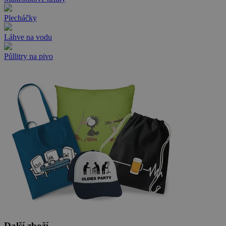
Plecháčky
Láhve na vodu
Půllitry na pivo
Další zboží