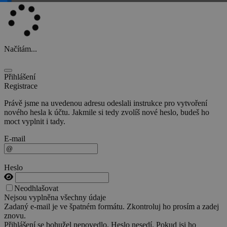
Načítám...
Přihlášení
Registrace
Právě jsme na uvedenou adresu odeslali instrukce pro vytvoření
nového hesla k účtu. Jakmile si tedy zvolíš nové heslo, budeš ho
moct vyplnit i tady.
E-mail
Heslo
Neodhlašovat
Nejsou vyplněna všechny údaje
Zadaný e-mail je ve špatném formátu. Zkontroluj ho prosím a zadej
znovu.
Přihlášení se bohužel nepovedlo. Heslo nesedí. Pokud jsi ho