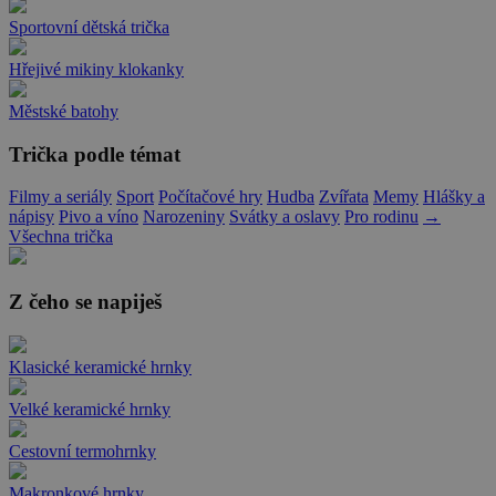
Sportovní dětská trička
Hřejivé mikiny klokanky
Městské batohy
Trička podle témat
Filmy a seriály
Sport
Počítačové hry
Hudba
Zvířata
Memy
Hlášky a
nápisy
Pivo a víno
Narozeniny
Svátky a oslavy
Pro rodinu
→
Všechna trička
Z čeho se napiješ
Klasické keramické hrnky
Velké keramické hrnky
Cestovní termohrnky
Makronkové hrnky