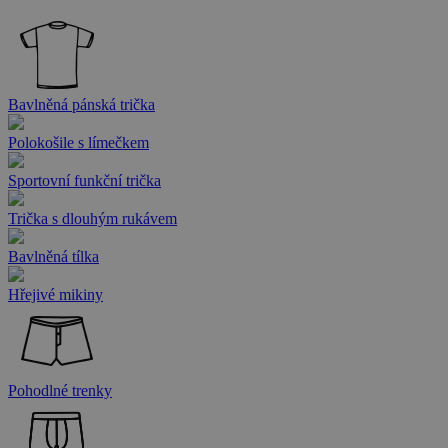
Bavlněná pánská trička
Polokošile s límečkem
Sportovní funkční trička
Trička s dlouhým rukávem
Bavlněná tílka
Hřejivé mikiny
Pohodlné trenky