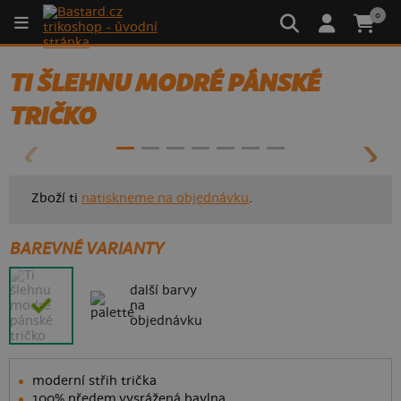
0
TI ŠLEHNU MODRÉ PÁNSKÉ
- 31%
TRIČKO
Zboží ti
natiskneme na objednávku
.
BAREVNÉ VARIANTY
další barvy
na
objednávku
moderní střih trička
100% předem vysrážená bavlna