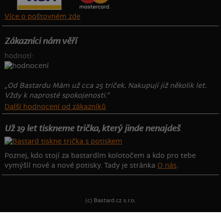
Více o poštovném zde
Zákazníci nám věří
hodnotí:
„Od Bastardu Mám už cca 25 triček. Nakupují již několik let.
Vždy k naprosté spokojenosti.“
Další hodnocení od zákazníků
Už 19 let tiskneme trička, který jinde nenajdeš
Poznej, kdo stojí za bastardím kolotočem a kdo pro tebe
vymýšlí nové a nové potisky. Tady je stránka
O nás
.
(c) Bastard.cz s.r.o.