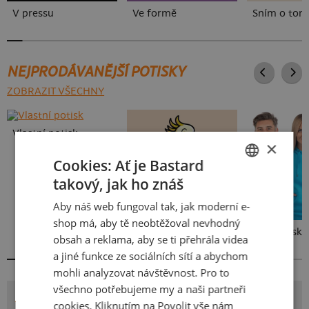
V pressu
Ve formě
Sním o tom
NEJPRODÁVANĚJŠÍ POTISKY
ZOBRAZIT VŠECHNY
Vlastní potisk
×
Cookies: Ať je Bastard
takový, jak ho znáš
CZECH
Aby náš web fungoval tak, jak moderní e-
SLOVAK
shop má, aby tě neobtěžoval nevhodný
Kakat-du
Bez potisku
obsah a reklama, aby se ti přehrála videa
a jiné funkce ze sociálních sítí a abychom
mohli analyzovat návštěvnost. Pro to
všechno potřebujeme my a naši partneři
POTISK TI ŠLEHNU
cookies. Kliknutím na Povolit vše nám