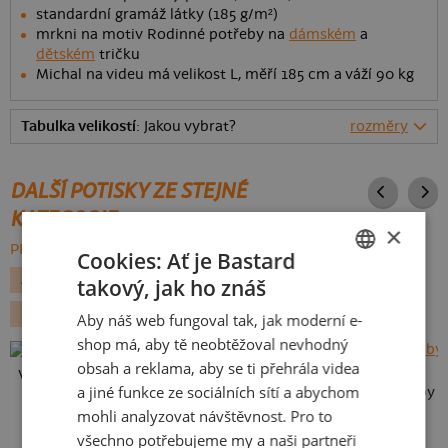
standardní gramáž látky (185 g/m²)
mrkni na motiv Rodinné potřeby na
dámském
a
dětském
tričku
Michal na videu má velikost L, měří 185 cm a váží 90 kg
Tabulka velikostí
: Jakou vybrat?
rozměry
DALŠÍ POTISKY ZE STEJNÉ
KATEGORIE
×
PROCHÁZET VŠE:
Cookies: Ať je Bastard
ALKOHOL
PRO PÁRY
VALENTÝN
VÍNO
takový, jak ho znáš
CZECH
DEN MATEK
DEN OTCŮ
PRO RODINU
Aby náš web fungoval tak, jak moderní e-
SLOVAK
shop má, aby tě neobtěžoval nevhodný
obsah a reklama, aby se ti přehrála videa
Vlastní potisk
a jiné funkce ze sociálních sítí a abychom
Karikatura z vlastní fotky
mohli analyzovat návštěvnost. Pro to
všechno potřebujeme my a naši partneři