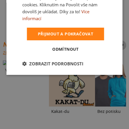
cookies. Kliknutím na Povolit vše nám
dovolíš je ukládat. Díky za to!
Více
informací
PŘIJMOUT A POKRAČOVAT
NEJPRODÁVANĚJŠÍ POTISKY
ODMÍTNOUT
ZOBRAZIT VŠECHNY
ZOBRAZIT PODROBNOSTI
Vlastní potisk
Kakat-du
Bez potisku