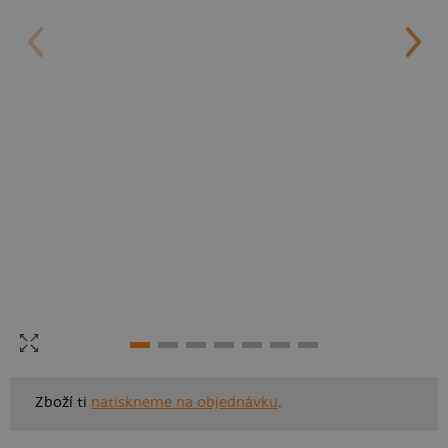
Zboží ti
natiskneme na objednávku
.