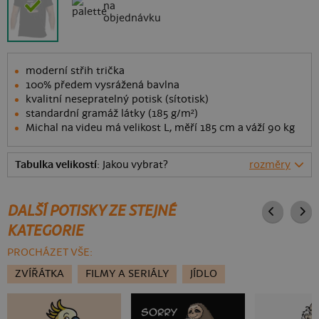
na
objednávku
moderní střih trička
100% předem vysrážená bavlna
kvalitní nesepratelný potisk (sítotisk)
standardní gramáž látky (185 g/m²)
Michal na videu má velikost L, měří 185 cm a váží 90 kg
Tabulka velikostí
: Jakou vybrat?
rozměry
DALŠÍ POTISKY ZE STEJNÉ
KATEGORIE
PROCHÁZET VŠE:
ZVÍŘÁTKA
FILMY A SERIÁLY
JÍDLO