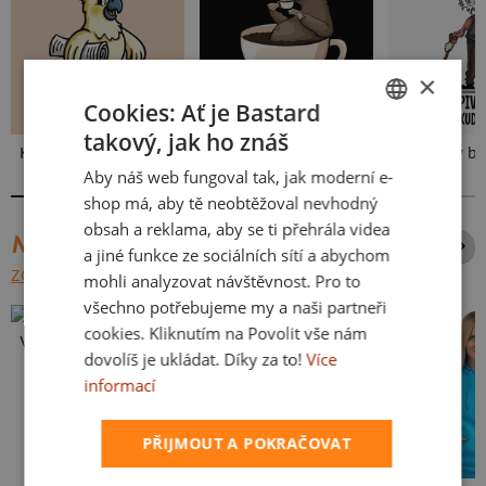
×
Cookies: Ať je Bastard
takový, jak ho znáš
CZECH
Kakat-du
V pressu
Neklidný be
Aby náš web fungoval tak, jak moderní e-
SLOVAK
shop má, aby tě neobtěžoval nevhodný
obsah a reklama, aby se ti přehrála videa
NEJPRODÁVANĚJŠÍ POTISKY
a jiné funkce ze sociálních sítí a abychom
ZOBRAZIT VŠECHNY
mohli analyzovat návštěvnost. Pro to
všechno potřebujeme my a naši partneři
cookies. Kliknutím na Povolit vše nám
Vlastní potisk
dovolíš je ukládat. Díky za to!
Více
informací
PŘIJMOUT A POKRAČOVAT