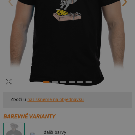
Zboží ti
natiskneme na objednávku
.
BAREVNÉ VARIANTY
další barvy